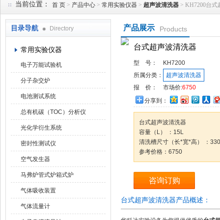
当前位置：
首 页
>
产品中心
>
常用实验仪器
>
超声波清洗器
> KH7200
产品展示
目录导航
Directory
Products
武汉华科达实验设备有限公司
台式超声波清洗器
常用实验仪器
型 号：
KH7200
电子万能试验机
所属分类：
超声波清洗器
分子杂交炉
报 价：
市场价:
6750
电池测试系统
分享到：
总有机碳（TOC）分析仪
台式超声波清洗器
光化学衍生系统
容量（L） ：15L
清洗槽尺寸（长*宽*高） ：330*
密封性测试仪
参考价格：6750
空气发生器
马弗炉管式炉箱式炉
咨询订购
气体吸收装置
台式超声波清洗器产品概述：
气体流量计