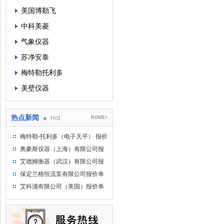
美国博勒飞
中科美菱
气象仪器
苏净安泰
梅特勒托利多
美壁仪器
热点新闻
Hot
ROME+
梅特勒-托利多（电子天平） 报价
单
奥豪斯仪器（上海）有限公司报
价单
艾德姆衡器（武汉）有限公司报
价单
保定兰格恒流泵有限公司报价单
艾科浦有限公司（美国）报价单