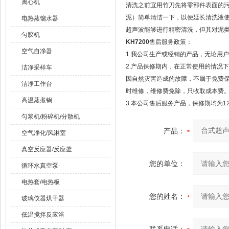
离心机
清洗之前宜用竹刀先将零部件表面的
泥）简单清洁一下，以便延长清洗液
电热蒸馏水器
超声波能够进行精密清洗，但其对泥
匀胶机
KH7200
售后服务政策：
空气自净器
1.我公司生产或经销的产品，无论用
2.产品保修期内，在正常使用的情况
洁净采样车
因自然灾害造成的故障，不属于免费
洁净工作台
时维修，维修费免除，只收取成本费
高温蒸煮锅
3.本公司售后服务产品，保修期均为1
匀浆机/粉碎机/分散机
产品：
空气净化/风淋室
真空反应器/反应釜
您的单位：
循环水真空泵
电热套/电热板
您的姓名：
玻璃仪器烘干器
低温搅拌反应浴