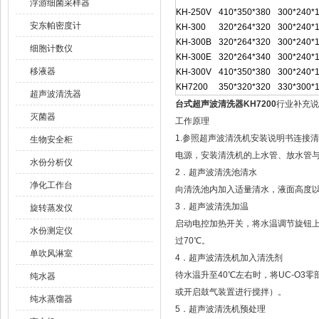
浮游细菌采样器
KH-250V
410*350*380
300*240*
安东帕密度计
KH-300
320*264*320
300*240*
KH-300B
320*264*320
300*240*
细胞计数仪
KH-300E
320*264*340
300*240*
移液器
KH-300V
410*350*380
300*240*
KH7200
350*320*320
330*300*
超声波清洗器
台式超声波清洗器KH7200
行业补充说
灭菌器
工作原理
1.参照超声波清洗机安装说明书连接
生物安全柜
电源，安装清洗机的上水管、放水管
水份分析仪
2．超声波清洗池清水
净化工作台
向清洗池内加入适量清水，液面高度
3．超声波清洗加温
旋转蒸发仪
启动电控加热开关，将水温调节旋钮上
水份测定仪
过70℃。
单吹风淋室
4．超声波清洗机加入清洗剂
待水温升至40℃左右时，将UC-O
纯水器
或开启鼓气装置进行搅拌）。
纯水蒸馏器
5．超声波清洗机预处理