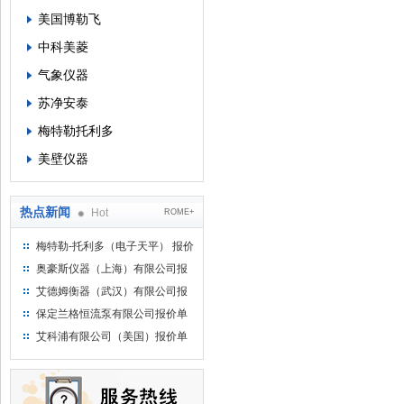
美国博勒飞
中科美菱
气象仪器
苏净安泰
梅特勒托利多
美壁仪器
热点新闻
Hot
ROME+
梅特勒-托利多（电子天平） 报价
单
奥豪斯仪器（上海）有限公司报
价单
艾德姆衡器（武汉）有限公司报
价单
保定兰格恒流泵有限公司报价单
艾科浦有限公司（美国）报价单