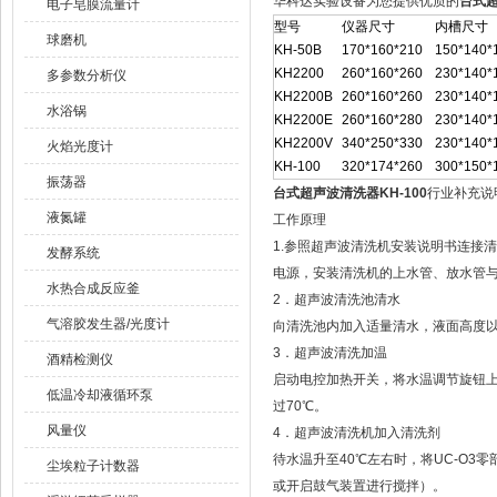
华科达实验设备为您提供优质的
台式超
电子皂膜流量计
型号
仪器尺寸
内槽尺寸
球磨机
KH-50B
170*160*210
150*140*
KH2200
260*160*260
230*140*
多参数分析仪
KH2200B
260*160*260
230*140*
水浴锅
KH2200E
260*160*280
230*140*
KH2200V
340*250*330
230*140*
火焰光度计
KH-100
320*174*260
300*150*
振荡器
台式超声波清洗器KH-100
行业补充说
液氮罐
工作原理
1.参照超声波清洗机安装说明书连接
发酵系统
电源，安装清洗机的上水管、放水管
水热合成反应釜
2．超声波清洗池清水
气溶胶发生器/光度计
向清洗池内加入适量清水，液面高度
3．超声波清洗加温
酒精检测仪
启动电控加热开关，将水温调节旋钮上
低温冷却液循环泵
过70℃。
风量仪
4．超声波清洗机加入清洗剂
待水温升至40℃左右时，将UC-O
尘埃粒子计数器
或开启鼓气装置进行搅拌）。