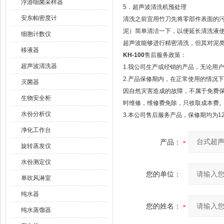
浮游细菌采样器
5．超声波清洗机预处理
安东帕密度计
清洗之前宜用竹刀先将零部件表面的
泥）简单清洁一下，以便延长清洗液
细胞计数仪
超声波能够进行精密清洗，但其对泥
移液器
KH-100
售后服务政策：
超声波清洗器
1.我公司生产或经销的产品，无论用
2.产品保修期内，在正常使用的情况
灭菌器
因自然灾害造成的故障，不属于免费
生物安全柜
时维修，维修费免除，只收取成本费
水份分析仪
3.本公司售后服务产品，保修期均为1
净化工作台
产品：
旋转蒸发仪
水份测定仪
您的单位：
单吹风淋室
纯水器
您的姓名：
纯水蒸馏器