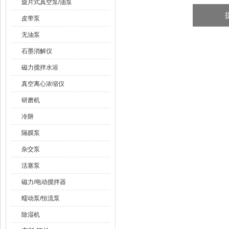
旋片式真空泵/油泵
皮带泵
无油泵
石墨消解仪
磁力搅拌水浴
真空离心浓缩仪
研磨机
冷阱
隔膜泵
杂交泵
活塞泵
磁力/电动搅拌器
蠕动泵/恒流泵
除湿机