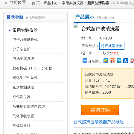
当前位置：
首 页
>
产品中心
>
常用实验仪器
>
超声波清洗器
> KH-100台
产品展示
目录导航
Directory
Products
武汉华科达实验设备有限公司
台式超声波清洗器
常用实验仪器
型 号：
KH-100
电子万能试验机
所属分类：
超声波清洗器
分子杂交炉
报 价：
市场价:
2350
电池测试系统
分享到：
总有机碳（TOC）分析仪
台式超声波清洗器
光化学衍生系统
容量（L） ：4L
清洗槽尺寸（长*宽*高） ：300*
密封性测试仪
参考价格：2350
空气发生器
马弗炉管式炉箱式炉
咨询订购
气体吸收装置
台式超声波清洗器产品概述：
气体流量计