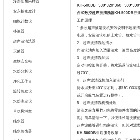
浮游细菌采样器
KH-500DB
530*320*360
500*300
安东帕密度计
台式数控超声波清洗器KH-500DB
行
工作原理
细胞计数仪
1.参照超声波清洗机安装说明书连接
移液器
电源，安装清洗机的上水管、放水管
超声波清洗器
2．超声波清洗池清水
向清洗池内加入适量清水，液面高度
灭菌器
3．超声波清洗加温
生物安全柜
启动电控加热开关，将水温调节旋钮上
水份分析仪
过70℃。
4．超声波清洗机加入清洗剂
净化工作台
待水温升至40℃左右时，将UC-O
旋转蒸发仪
或开启鼓气装置进行搅拌）。
水份测定仪
5．超声波清洗机预处理
清洗之前宜用竹刀先将零部件表面的
单吹风淋室
泥）简单清洁一下，以便延长清洗液
纯水器
超声波能够进行精密清洗，但其对泥
纯水蒸馏器
KH-500DB
售后服务政策：