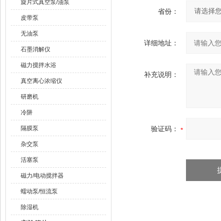
旋片式真空泵/油泵
省份：
皮带泵
无油泵
详细地址：
石墨消解仪
磁力搅拌水浴
补充说明：
真空离心浓缩仪
研磨机
冷阱
隔膜泵
验证码：
杂交泵
活塞泵
磁力/电动搅拌器
蠕动泵/恒流泵
除湿机