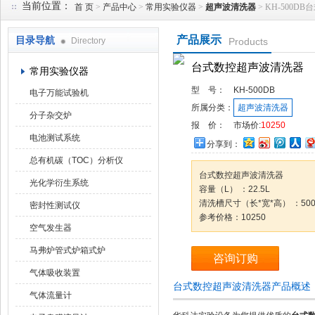
当前位置：
首 页
>
产品中心
>
常用实验仪器
>
超声波清洗器
> KH-500
产品展示
目录导航
Directory
Products
武汉华科达实验设备有限公司
台式数控超声波清洗器
常用实验仪器
型 号：
KH-500DB
电子万能试验机
所属分类：
超声波清洗器
分子杂交炉
报 价：
市场价:
10250
电池测试系统
分享到：
总有机碳（TOC）分析仪
台式数控超声波清洗器
光化学衍生系统
容量（L） ：22.5L
清洗槽尺寸（长*宽*高） ：500*
密封性测试仪
参考价格：10250
空气发生器
马弗炉管式炉箱式炉
咨询订购
气体吸收装置
台式数控超声波清洗器产品概述
气体流量计