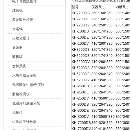
华科达实验设备为您提供优质的
台式数
电子皂膜流量计
型号
仪器尺寸
内槽尺寸
球磨机
KH2200DB
260*160*260
230*140
KH2200DE
260*160*280
230*140
多参数分析仪
KH2200DV
340*250*330
230*140
水浴锅
KH-100DB
320*174*260
300*150
KH-100DE
320*174*280
300*150
火焰光度计
KH-100DV
410*260*330
300*150
振荡器
KH3200DB
320*174*320
300*150
KH3200DE
320*174*340
300*150
液氮罐
KH3200DV
410*260*380
300*150
发酵系统
KH5200DB
320*264*320
300*240
KH5200DE
320*264*340
300*240
水热合成反应釜
KH5200DV
410*350*380
300*240
气溶胶发生器/光度计
KH-250DB
320*264*320
300*240
KH-250DE
320*264*340
300*240
酒精检测仪
KH-250DV
410*3500*380
300*240
低温冷却液循环泵
KH-300DB
320*264*320
300*240
KH-300DE
320*264*340
300*240
风量仪
KH-300DV
410*3500*380
300*240
尘埃粒子计数器
KH-7200DB
350*320*320
330*300
KH-7200DV
440*410*380
330*300