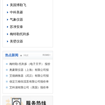
美国博勒飞
中科美菱
气象仪器
苏净安泰
梅特勒托利多
美壁仪器
热点新闻
Hot
ROME+
梅特勒-托利多（电子天平） 报价
单
奥豪斯仪器（上海）有限公司报
价单
艾德姆衡器（武汉）有限公司报
价单
保定兰格恒流泵有限公司报价单
艾科浦有限公司（美国）报价单