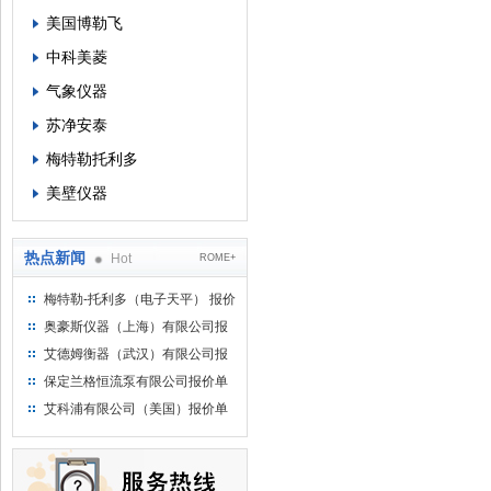
美国博勒飞
中科美菱
气象仪器
苏净安泰
梅特勒托利多
美壁仪器
热点新闻
Hot
ROME+
梅特勒-托利多（电子天平） 报价
单
奥豪斯仪器（上海）有限公司报
价单
艾德姆衡器（武汉）有限公司报
价单
保定兰格恒流泵有限公司报价单
艾科浦有限公司（美国）报价单