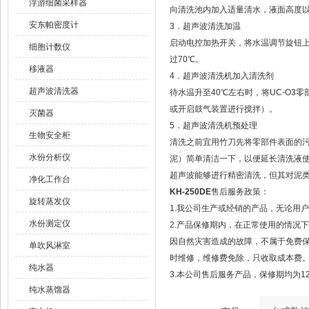
浮游细菌采样器
向清洗池内加入适量清水，液面高度
安东帕密度计
3．超声波清洗加温
启动电控加热开关，将水温调节旋钮上
细胞计数仪
过70℃。
移液器
4．超声波清洗机加入清洗剂
超声波清洗器
待水温升至40℃左右时，将UC-O
或开启鼓气装置进行搅拌）。
灭菌器
5．超声波清洗机预处理
生物安全柜
清洗之前宜用竹刀先将零部件表面的
水份分析仪
泥）简单清洁一下，以便延长清洗液
超声波能够进行精密清洗，但其对泥
净化工作台
KH-250DE
售后服务政策：
旋转蒸发仪
1.我公司生产或经销的产品，无论用
水份测定仪
2.产品保修期内，在正常使用的情况
因自然灾害造成的故障，不属于免费
单吹风淋室
时维修，维修费免除，只收取成本费
纯水器
3.本公司售后服务产品，保修期均为1
纯水蒸馏器