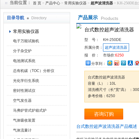
当前位置：
首 页
>
产品中心
>
常用实验仪器
>
超声波清洗器
> KH-250
产品展示
目录导航
Directory
Products
武汉华科达实验设备有限公司
台式数控超声波清洗器
常用实验仪器
型 号：
KH-250DE
电子万能试验机
所属分类：
超声波清洗器
分子杂交炉
报 价：
市场价:
6250
电池测试系统
分享到：
总有机碳（TOC）分析仪
台式数控超声波清洗器
光化学衍生系统
容量（L） ：10L
清洗槽尺寸（长*宽*高） ：300*
密封性测试仪
参考价格：6250
空气发生器
马弗炉管式炉箱式炉
咨询订购
气体吸收装置
台式数控超声波清洗器产品概述
气体流量计