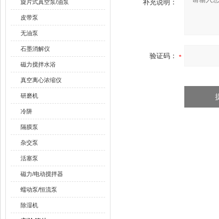
补充说明：
旋片式真空泵/油泵
皮带泵
无油泵
石墨消解仪
验证码：
磁力搅拌水浴
真空离心浓缩仪
研磨机
冷阱
隔膜泵
杂交泵
活塞泵
磁力/电动搅拌器
蠕动泵/恒流泵
除湿机