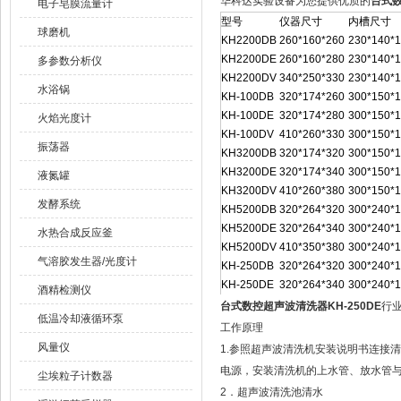
华科达实验设备为您提供优质的
台式数
电子皂膜流量计
型号
仪器尺寸
内槽尺寸
球磨机
KH2200DB
260*160*260
230*140*
KH2200DE
260*160*280
230*140*
多参数分析仪
KH2200DV
340*250*330
230*140*
水浴锅
KH-100DB
320*174*260
300*150*
KH-100DE
320*174*280
300*150*
火焰光度计
KH-100DV
410*260*330
300*150*
振荡器
KH3200DB
320*174*320
300*150*
KH3200DE
320*174*340
300*150*
液氮罐
KH3200DV
410*260*380
300*150*
发酵系统
KH5200DB
320*264*320
300*240*
KH5200DE
320*264*340
300*240*
水热合成反应釜
KH5200DV
410*350*380
300*240*
气溶胶发生器/光度计
KH-250DB
320*264*320
300*240*
KH-250DE
320*264*340
300*240*
酒精检测仪
台式数控超声波清洗器KH-250DE
行
低温冷却液循环泵
工作原理
风量仪
1.参照超声波清洗机安装说明书连接
电源，安装清洗机的上水管、放水管
尘埃粒子计数器
2．超声波清洗池清水