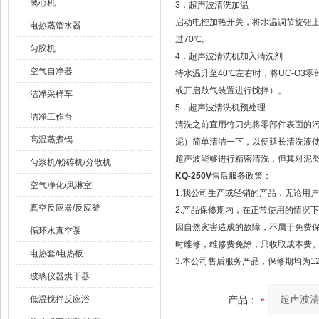
离心机
3．超声波清洗加温
启动电控加热开关，将水温调节旋钮上
电热蒸馏水器
过70℃。
匀胶机
4．超声波清洗机加入清洗剂
空气自净器
待水温升至40℃左右时，将UC-O
或开启鼓气装置进行搅拌）。
洁净采样车
5．超声波清洗机预处理
洁净工作台
清洗之前宜用竹刀先将零部件表面的
高温蒸煮锅
泥）简单清洁一下，以便延长清洗液
超声波能够进行精密清洗，但其对泥
匀浆机/粉碎机/分散机
KQ-250V
售后服务政策：
空气净化/风淋室
1.我公司生产或经销的产品，无论用
真空反应器/反应釜
2.产品保修期内，在正常使用的情况
因自然灾害造成的故障，不属于免费
循环水真空泵
时维修，维修费免除，只收取成本费
电热套/电热板
3.本公司售后服务产品，保修期均为1
玻璃仪器烘干器
低温搅拌反应浴
产品：