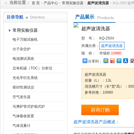
当前位置：
首 页
>
产品中心
>
常用实验仪器
>
超声波清洗器
> KQ-250V
产品展示
目录导航
Directory
Products
武汉华科达实验设备有限公司
超声波清洗器
常用实验仪器
型 号：
KQ-250V
电子万能试验机
所属分类：
超声波清洗器
分子杂交炉
报 价：
市场价:
10980
电池测试系统
分享到：
总有机碳（TOC）分析仪
超声波清洗器
光化学衍生系统
容量（L） ：13L
清洗槽尺寸（长*宽*高） ：300*
密封性测试仪
参考价格：10980
空气发生器
马弗炉管式炉箱式炉
咨询订购
气体吸收装置
超声波清洗器产品概述：
气体流量计