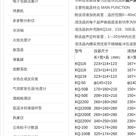
华科达实验设备为您提供优质的
超声波
电子皂膜流量计
主要性能及特点 MAIN FUNCTION
球磨机
附设溶液加热装置，温控范围0—80o
多参数分析仪
清洗器的每个超声换能器发射功率为5
清洗器的外壳除KQ118、218、5
水浴锅
附设超声定时装置，1—20分钟内任
火焰光度计
清洗器内槽采用优质不锈钢板冲压成
振荡器
型号
仪器尺寸
清洗
长×宽×高（mm）
长×
液氮罐
KQ116
223×114×123
167×
发酵系统
KQ118
223×114×123
167×
KQ218
223×114×123
167×
水热合成反应釜
KQ-50
ф145×210
ф14
气溶胶发生器/光度计
KQ-50B
170×160×210
150×
KQ-50E
208×192×210
150×
酒精检测仪
KQ2200
260×160×260
230×
低温冷却液循环泵
KQ2200B
260×160×260
230×
KQ2200E
260×160×280
230×
风量仪
KQ2200V
340×250×330
230×
尘埃粒子计数器
KQ-100
320×174×260
300×
KQ-100B
320×174×260
300×