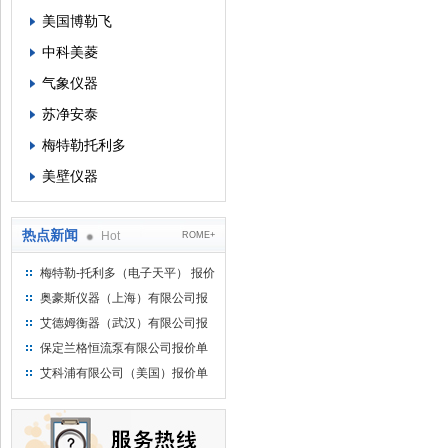
美国博勒飞
中科美菱
气象仪器
苏净安泰
梅特勒托利多
美壁仪器
热点新闻
Hot
ROME+
梅特勒-托利多（电子天平） 报价
单
奥豪斯仪器（上海）有限公司报
价单
艾德姆衡器（武汉）有限公司报
价单
保定兰格恒流泵有限公司报价单
艾科浦有限公司（美国）报价单