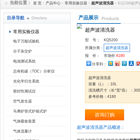
当前位置：
首 页
>
产品中心
>
常用实验仪器
>
超声波清洗器
> KQ5200超
产品展示
目录导航
Directory
Products
武汉华科达实验设备有限公司
超声波清洗器
常用实验仪器
型 号：
KQ5200
电子万能试验机
所属分类：
超声波清洗器
分子杂交炉
报 价：
市场价:
4180
电池测试系统
分享到：
总有机碳（TOC）分析仪
超声波清洗器
光化学衍生系统
容量（L） ：10L
清洗槽尺寸（长*宽*高） ：300*
密封性测试仪
参考价格：4180
空气发生器
马弗炉管式炉箱式炉
咨询订购
气体吸收装置
超声波清洗器产品概述：
气体流量计