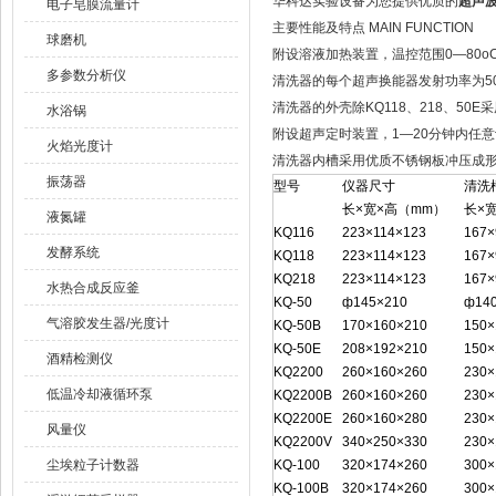
华科达实验设备为您提供优质的
超声波
电子皂膜流量计
主要性能及特点 MAIN FUNCTION
球磨机
附设溶液加热装置，温控范围0—80o
多参数分析仪
清洗器的每个超声换能器发射功率为5
清洗器的外壳除KQ118、218、5
水浴锅
附设超声定时装置，1—20分钟内任
火焰光度计
清洗器内槽采用优质不锈钢板冲压成
振荡器
型号
仪器尺寸
清洗
长×宽×高（mm）
长×
液氮罐
KQ116
223×114×123
167×
发酵系统
KQ118
223×114×123
167×
KQ218
223×114×123
167×
水热合成反应釜
KQ-50
ф145×210
ф14
气溶胶发生器/光度计
KQ-50B
170×160×210
150×
KQ-50E
208×192×210
150×
酒精检测仪
KQ2200
260×160×260
230×
低温冷却液循环泵
KQ2200B
260×160×260
230×
KQ2200E
260×160×280
230×
风量仪
KQ2200V
340×250×330
230×
尘埃粒子计数器
KQ-100
320×174×260
300×
KQ-100B
320×174×260
300×