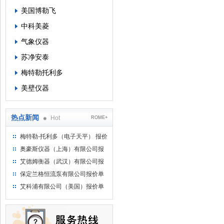
美国博勒飞
中科美菱
气象仪器
苏净安泰
梅特勒托利多
美壁仪器
热点新闻
Hot
ROME+
梅特勒-托利多（电子天平） 报价
单
奥豪斯仪器（上海）有限公司报
价单
艾德姆衡器（武汉）有限公司报
价单
保定兰格恒流泵有限公司报价单
艾科浦有限公司（美国）报价单