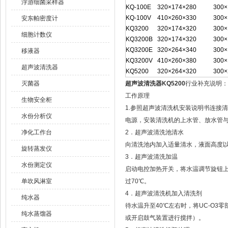
浮游细菌采样器
KQ-100E
320×174×280
300×
KQ-100V
410×260×330
300×
安东帕密度计
KQ3200
320×174×320
300×
细胞计数仪
KQ3200B
320×174×320
300×
KQ3200E
320×264×340
300×
移液器
KQ3200V
410×260×380
300×
超声波清洗器
KQ5200
320×264×320
300×
灭菌器
超声波清洗器KQ5200
行业补充说明：
工作原理
生物安全柜
1.参照超声波清洗机安装说明书连接
水份分析仪
电源，安装清洗机的上水管、放水管
净化工作台
2．超声波清洗池清水
向清洗池内加入适量清水，液面高度
旋转蒸发仪
3．超声波清洗加温
水份测定仪
启动电控加热开关，将水温调节旋钮上
单吹风淋室
过70℃。
4．超声波清洗机加入清洗剂
纯水器
待水温升至40℃左右时，将UC-O
纯水蒸馏器
或开启鼓气装置进行搅拌）。