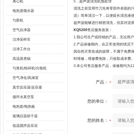
离心机
5．超声波清洗机预处理
清洗之前宜用竹刀先将零部件表面的
电热蒸馏水器
泥）简单清洁一下，以便延长清洗液
匀胶机
超声波能够进行精密清洗，但其对泥
空气自净器
KQ5200
售后服务政策：
1.我公司生产或经销的产品，无论用
洁净采样车
2.产品保修期内，在正常使用的情况
洁净工作台
因自然灾害造成的故障，不属于免费
高温蒸煮锅
时维修，维修费免除，只收取成本费
3.本公司售后服务产品，保修期均为1
匀浆机/粉碎机/分散机
空气净化/风淋室
产品：
真空反应器/反应釜
循环水真空泵
您的单位：
电热套/电热板
玻璃仪器烘干器
您的姓名：
低温搅拌反应浴