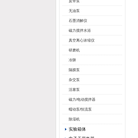
皮带泵
无油泵
石墨消解仪
磁力搅拌水浴
真空离心浓缩仪
研磨机
冷阱
隔膜泵
杂交泵
活塞泵
磁力/电动搅拌器
蠕动泵/恒流泵
除湿机
实验箱体