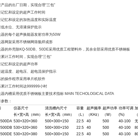
显产品的出厂日期，实现合理“三包”
显记忆和设定的超声工作时间
显记忆和设定的加热温度和实际温度
显低水位、无溶液保护批示
洗器的每个超声换能器发射功率为50W
洗器网架采用不锈钢网筛氩焊成形
洗器的外壳除KQ-50DB、50DE采用优质工程塑料外，其余全部采用优质不锈钢板
显累计工作时间，实现合理“三包”
显记忆和设定的超声功率
显超温度、超电压、超电流保护指示
器的操作程序采用单片机软件
累计工作时间达999999小时
器内槽采用优质不锈钢板主要技术指标 MAIN TECHOLOGICAL DATA
术参数：
号
仪器尺寸
清洗槽内尺寸
容量
超声频率
超声功率
功率可调
长×宽×高（mm）
长×宽×高（mm）
（L）
（KHz）
（W）
(%)
-500DA
530×320×360
500×300×150
22.5
40
500
40-100
-500DB
530×320×360
500×300×150
22.5
40
500
40-100
8
-500DE
530×320×380
500×300×150
22.5
40
500
40-100
8