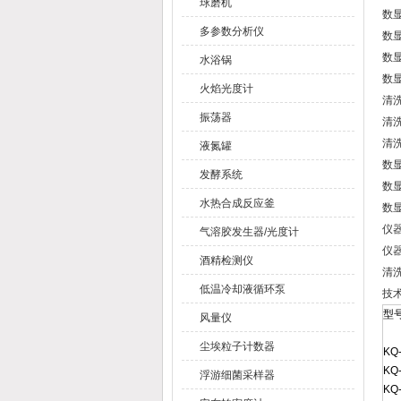
球磨机
数
多参数分析仪
数
数
水浴锅
数
火焰光度计
清
振荡器
清
清
液氮罐
数
发酵系统
数
水热合成反应釜
数
仪
气溶胶发生器/光度计
仪器
酒精检测仪
清洗
低温冷却液循环泵
技
型
风量仪
尘埃粒子计数器
KQ
KQ
浮游细菌采样器
KQ