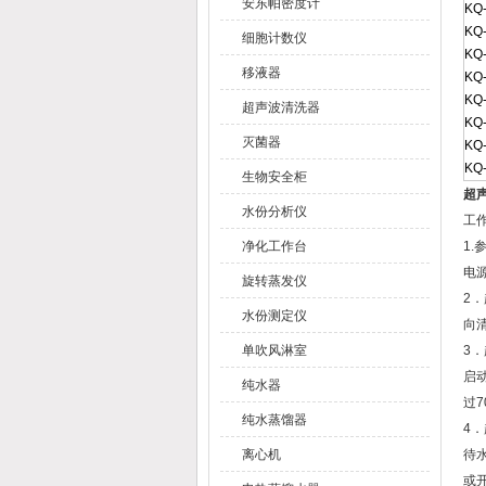
安东帕密度计
KQ
KQ
细胞计数仪
KQ
移液器
KQ
KQ
超声波清洗器
KQ
灭菌器
KQ
KQ
生物安全柜
超声
水份分析仪
工
净化工作台
1
电
旋转蒸发仪
2
水份测定仪
向
单吹风淋室
3
启
纯水器
过7
纯水蒸馏器
4
离心机
待
或