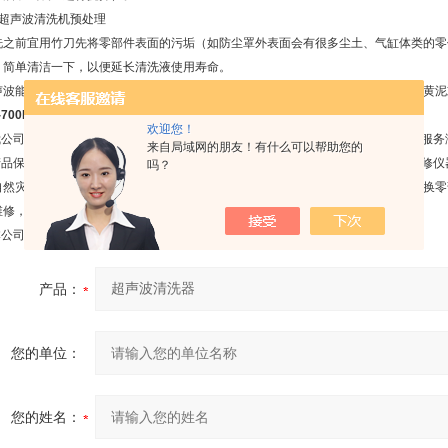
．超声波清洗机预处理
洗之前宜用竹刀先将零部件表面的污垢（如防尘罩外表面会有很多尘土、气缸体类的零
）简单清洁一下，以便延长清洗液使用寿命。
声波能够进行精密清洗，但其对泥类的污物处理能力较弱，故预处理中，应尽量将黄泥
-700DE
售后服务政策：
欢迎您！
.我公司生产或经销的产品，无论用户在何地，一律按照产品说明的保修期提供保修服务
来自局域网的朋友！有什么可以帮助您的
.产品保修期内，在正常使用的情况下出现任何产品的故障，经验证属实，可免费维修
吗？
自然灾害造成的故障，不属于免费保修范围，我公司可提供维修服务，只收取所更换零
维修，维修费免除，只收取成本费。
.本公司售后服务产品，保修期均为12个月，终身维护使用。
产品：
您的单位：
您的姓名：