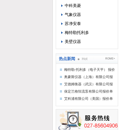
中科美菱
气象仪器
苏净安泰
梅特勒托利多
美壁仪器
热点新闻
Hot
ROME+
梅特勒-托利多（电子天平） 报价
单
奥豪斯仪器（上海）有限公司报
价单
艾德姆衡器（武汉）有限公司报
价单
保定兰格恒流泵有限公司报价单
艾科浦有限公司（美国）报价单