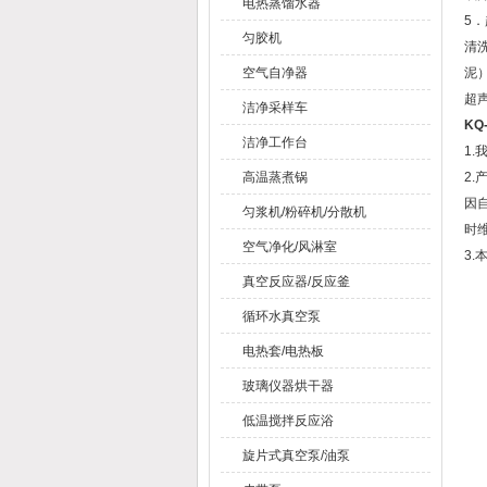
电热蒸馏水器
5
匀胶机
清
空气自净器
泥
超
洁净采样车
KQ
洁净工作台
1
高温蒸煮锅
2
因
匀浆机/粉碎机/分散机
时
空气净化/风淋室
3
真空反应器/反应釜
循环水真空泵
电热套/电热板
玻璃仪器烘干器
低温搅拌反应浴
旋片式真空泵/油泵