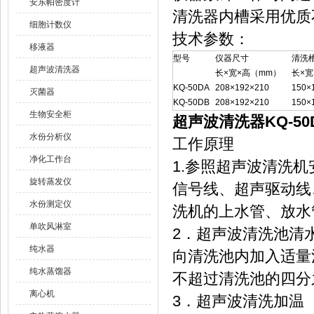
安东帕密度计
清洗器内槽采用优质不锈
细胞计数仪
技术参数：
移液器
型号
仪器尺寸
清洗
超声波清洗器
长×宽×高（mm）
长×宽
KQ-50DA
208×192×210
150×
灭菌器
KQ-50DB
208×192×210
150×
生物安全柜
超声波清洗器KQ-50
水份分析仪
工作原理
净化工作台
1.参照超声波清洗
旋转蒸发仪
信号线、超声驱动线
水份测定仪
洗机的上水管、放水
单吹风淋室
2．超声波清洗池清
纯水器
向清洗池内加入适量
纯水蒸馏器
不超过清洗池的四分
离心机
3．超声波清洗加温