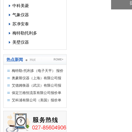
中科美菱
气象仪器
苏净安泰
梅特勒托利多
美壁仪器
热点新闻
Hot
ROME+
梅特勒-托利多（电子天平） 报价
单
奥豪斯仪器（上海）有限公司报
价单
艾德姆衡器（武汉）有限公司报
价单
保定兰格恒流泵有限公司报价单
艾科浦有限公司（美国）报价单