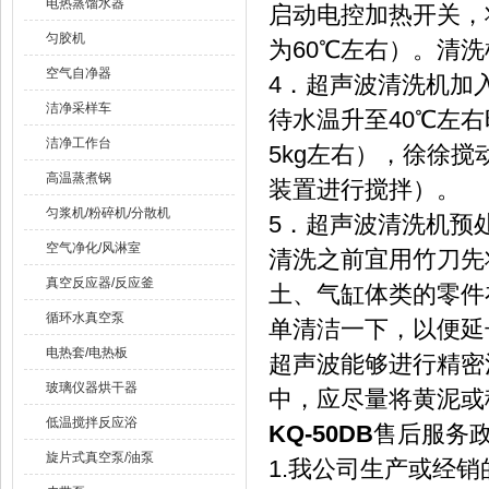
电热蒸馏水器
启动电控加热开关，
匀胶机
为60℃左右）。清洗
空气自净器
4．超声波清洗机加
洁净采样车
待水温升至40℃左右
洁净工作台
5kg左右），徐徐
高温蒸煮锅
装置进行搅拌）。
匀浆机/粉碎机/分散机
5．超声波清洗机预
空气净化/风淋室
清洗之前宜用竹刀先
真空反应器/反应釜
土、气缸体类的零件
循环水真空泵
单清洁一下，以便延
电热套/电热板
超声波能够进行精密
玻璃仪器烘干器
中，应尽量将黄泥或
低温搅拌反应浴
KQ-50DB
售后服务
旋片式真空泵/油泵
1.我公司生产或经