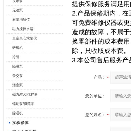
皮带泵
提供保修服务满足用
无油泵
2.产品保修期内，
石墨消解仪
可免费维修仪器或更
磁力搅拌水浴
造成的故障，不属于
真空离心浓缩仪
换零部件的成本费用
研磨机
除，只收取成本费。
冷阱
3.本公司售后服务
隔膜泵
杂交泵
产品：
活塞泵
磁力/电动搅拌器
您的单位：
蠕动泵/恒流泵
除湿机
您的姓名：
实验箱体