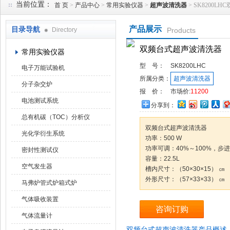
当前位置：
首 页
>
产品中心
>
常用实验仪器
>
超声波清洗器
> SK8200
产品展示
目录导航
Directory
Products
武汉华科达实验设备有限公司
双频台式超声波清洗器
常用实验仪器
型 号：
SK8200LHC
电子万能试验机
所属分类：
超声波清洗器
分子杂交炉
报 价：
市场价:
11200
电池测试系统
分享到：
总有机碳（TOC）分析仪
双频台式超声波清洗器
光化学衍生系统
功率：500 W
功率可调：40%～100%，步
密封性测试仪
容量：22.5L
空气发生器
槽内尺寸：（50×30×15） ㎝
外形尺寸：（57×33×33） ㎝
马弗炉管式炉箱式炉
气体吸收装置
咨询订购
气体流量计
双频台式超声波清洗器产品概述