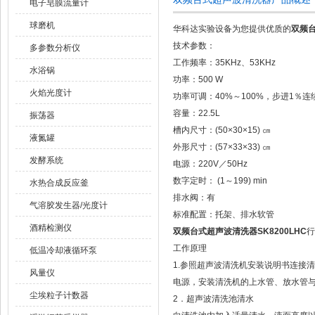
电子皂膜流量计
球磨机
华科达实验设备为您提供优质的
双频台
技术参数：
多参数分析仪
工作频率：35KHz、53KHz
水浴锅
功率：500 W
火焰光度计
功率可调：40%～100%，步进1％
容量：22.5L
振荡器
槽内尺寸：(50×30×15) ㎝
液氮罐
外形尺寸：(57×33×33) ㎝
发酵系统
电源：220V／50Hz
数字定时： (1～199) min
水热合成反应釜
排水阀：有
气溶胶发生器/光度计
标准配置：托架、排水软管
酒精检测仪
双频台式超声波清洗器SK8200LHC
行
工作原理
低温冷却液循环泵
1.参照超声波清洗机安装说明书连接
风量仪
电源，安装清洗机的上水管、放水管
尘埃粒子计数器
2．超声波清洗池清水