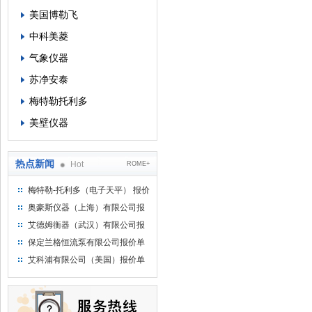
美国博勒飞
中科美菱
气象仪器
苏净安泰
梅特勒托利多
美壁仪器
热点新闻
Hot
ROME+
梅特勒-托利多（电子天平） 报价
单
奥豪斯仪器（上海）有限公司报
价单
艾德姆衡器（武汉）有限公司报
价单
保定兰格恒流泵有限公司报价单
艾科浦有限公司（美国）报价单