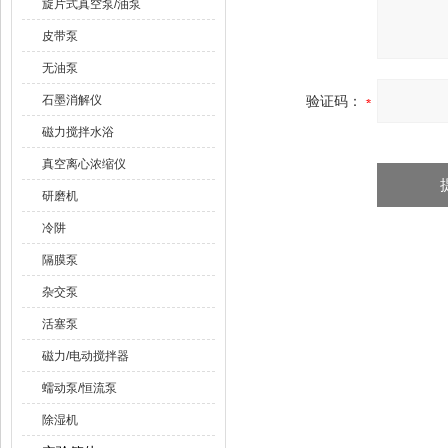
旋片式真空泵/油泵
皮带泵
无油泵
石墨消解仪
验证码：
磁力搅拌水浴
真空离心浓缩仪
研磨机
冷阱
隔膜泵
杂交泵
活塞泵
磁力/电动搅拌器
蠕动泵/恒流泵
除湿机