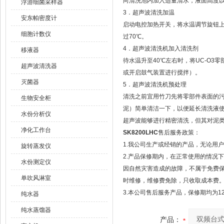
向清洗池内加入适量清水，液面高度
浮游细菌采样器
3．超声波清洗加温
安东帕密度计
启动电控加热开关，将水温调节旋钮上
细胞计数仪
过70℃。
4．超声波清洗机加入清洗剂
移液器
待水温升至40℃左右时，将UC-O
超声波清洗器
或开启鼓气装置进行搅拌）。
灭菌器
5．超声波清洗机预处理
清洗之前宜用竹刀先将零部件表面的
生物安全柜
泥）简单清洁一下，以便延长清洗液
水份分析仪
超声波能够进行精密清洗，但其对泥
净化工作台
SK8200LHC
售后服务政策：
1.我公司生产或经销的产品，无论用
旋转蒸发仪
2.产品保修期内，在正常使用的情况
水份测定仪
因自然灾害造成的故障，不属于免费
单吹风淋室
时维修，维修费免除，只收取成本费
3.本公司售后服务产品，保修期均为1
纯水器
纯水蒸馏器
产品：