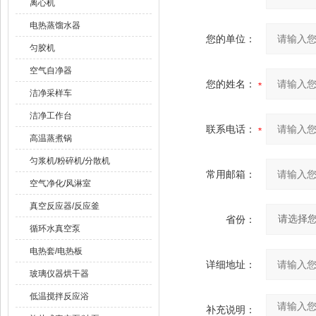
离心机
电热蒸馏水器
您的单位：
匀胶机
空气自净器
您的姓名：
洁净采样车
洁净工作台
联系电话：
高温蒸煮锅
匀浆机/粉碎机/分散机
常用邮箱：
空气净化/风淋室
真空反应器/反应釜
省份：
循环水真空泵
电热套/电热板
详细地址：
玻璃仪器烘干器
低温搅拌反应浴
补充说明：