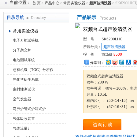
当前位置：
首 页
>
产品中心
>
常用实验仪器
>
超声波清洗器
> SK6200
产品展示
目录导航
Directory
Products
武汉华科达实验设备有限公司
双频台式超声波清洗器
常用实验仪器
型 号：
SK6200LHC
电子万能试验机
所属分类：
超声波清洗器
分子杂交炉
报 价：
市场价:
8500
电池测试系统
分享到：
总有机碳（TOC）分析仪
双频台式超声波清洗器
光化学衍生系统
功率：280 W
功率可调：40%～100%，步
密封性测试仪
容量：10.5L
空气发生器
槽内尺寸：（50×14×15） ㎝
外形尺寸：（57×16×31） ㎝
马弗炉管式炉箱式炉
气体吸收装置
咨询订购
气体流量计
双频台式超声波清洗器产品概述