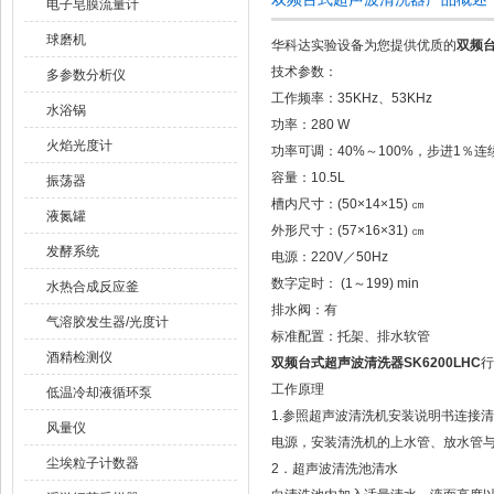
电子皂膜流量计
球磨机
华科达实验设备为您提供优质的
双频台
技术参数：
多参数分析仪
工作频率：35KHz、53KHz
水浴锅
功率：280 W
火焰光度计
功率可调：40%～100%，步进1％
容量：10.5L
振荡器
槽内尺寸：(50×14×15) ㎝
液氮罐
外形尺寸：(57×16×31) ㎝
发酵系统
电源：220V／50Hz
数字定时： (1～199) min
水热合成反应釜
排水阀：有
气溶胶发生器/光度计
标准配置：托架、排水软管
酒精检测仪
双频台式超声波清洗器SK6200LHC
行
工作原理
低温冷却液循环泵
1.参照超声波清洗机安装说明书连接
风量仪
电源，安装清洗机的上水管、放水管
尘埃粒子计数器
2．超声波清洗池清水