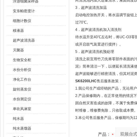
向清洗池内加入适量清水，液面高度
浮游细菌采样器
3．超声波清洗加温
安东帕密度计
启动电控加热开关，将水温调节旋钮上
细胞计数仪
过70℃。
4．超声波清洗机加入清洗剂
移液器
待水温升至40℃左右时，将UC-O
超声波清洗器
或开启鼓气装置进行搅拌）。
灭菌器
5．超声波清洗机预处理
清洗之前宜用竹刀先将零部件表面的
生物安全柜
泥）简单清洁一下，以便延长清洗液
水份分析仪
超声波能够进行精密清洗，但其对泥
净化工作台
SK6200LHC
售后服务政策：
1.我公司生产或经销的产品，无论用
旋转蒸发仪
2.产品保修期内，在正常使用的情况
水份测定仪
因自然灾害造成的故障，不属于免费
单吹风淋室
时维修，维修费免除，只收取成本费
3.本公司售后服务产品，保修期均为1
纯水器
纯水蒸馏器
产品：