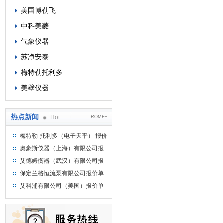
美国博勒飞
中科美菱
气象仪器
苏净安泰
梅特勒托利多
美壁仪器
热点新闻
Hot
ROME+
梅特勒-托利多（电子天平） 报价
单
奥豪斯仪器（上海）有限公司报
价单
艾德姆衡器（武汉）有限公司报
价单
保定兰格恒流泵有限公司报价单
艾科浦有限公司（美国）报价单