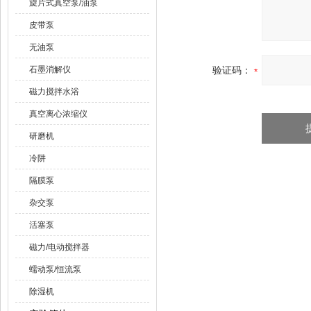
旋片式真空泵/油泵
皮带泵
无油泵
石墨消解仪
验证码：
磁力搅拌水浴
真空离心浓缩仪
研磨机
冷阱
隔膜泵
杂交泵
活塞泵
磁力/电动搅拌器
蠕动泵/恒流泵
除湿机