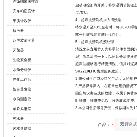
浮游细菌采样器
启动电控加热开关，将水温调节旋钮上
安东帕密度计
过70℃。
4．超声波清洗机加入清洗剂
细胞计数仪
待水温升至40℃左右时，将UC-O
移液器
或开启鼓气装置进行搅拌）。
超声波清洗器
5．超声波清洗机预处理
清洗之前宜用竹刀先将零部件表面的
灭菌器
泥）简单清洁一下，以便延长清洗液
生物安全柜
超声波能够进行精密清洗，但其对泥
水份分析仪
SK2210LHC
售后服务政策：
1.我公司生产或经销的产品，无论用
净化工作台
2.产品保修期内，在正常使用的情况
旋转蒸发仪
因自然灾害造成的故障，不属于免费
水份测定仪
时维修，维修费免除，只收取成本费
3.本公司售后服务产品，保修期均为1
单吹风淋室
纯水器
产品：
纯水蒸馏器