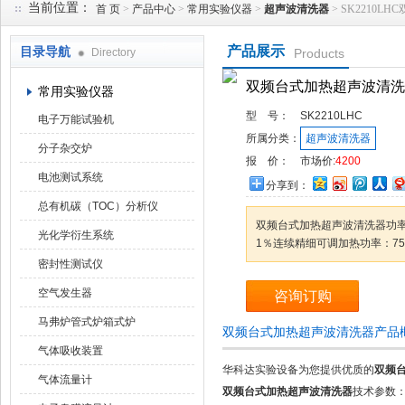
当前位置：
首 页
>
产品中心
>
常用实验仪器
>
超声波清洗器
> SK2210
产品展示
目录导航
Directory
Products
武汉华科达实验设备有限公司
双频台式加热超声波清洗
常用实验仪器
型 号：
SK2210LHC
电子万能试验机
所属分类：
超声波清洗器
分子杂交炉
报 价：
市场价:
4200
电池测试系统
分享到：
总有机碳（TOC）分析仪
双频台式加热超声波清洗器功率：
光化学衍生系统
1％连续精细可调加热功率：75
密封性测试仪
空气发生器
咨询订购
马弗炉管式炉箱式炉
双频台式加热超声波清洗器产品
气体吸收装置
华科达实验设备为您提供优质的
双频台
气体流量计
双频台式加热超声波清洗器
技术参数