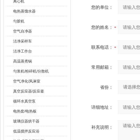
离心机
您的单位：
电热蒸馏水器
匀胶机
您的姓名：
空气自净器
洁净采样车
联系电话：
洁净工作台
高温蒸煮锅
常用邮箱：
匀浆机/粉碎机/分散机
空气净化/风淋室
省份：
真空反应器/反应釜
循环水真空泵
详细地址：
电热套/电热板
玻璃仪器烘干器
补充说明：
低温搅拌反应浴