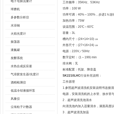
电子皂膜流量计
工作频率：35KHz、53KHz
功率：100 W
球磨机
功率可调：40%～100%，步进1％
多参数分析仪
加热功率：75W
水浴锅
设温范围：20℃～60℃
容量：3L
火焰光度计
槽内尺寸：(24×14×10) ㎝
振荡器
外形尺寸：(27×16×24) ㎝
液氮罐
电源：220V／50Hz
数字定时： (1～199) min
发酵系统
排水阀：无
水热合成反应釜
标准配置：托架、降音盖
气溶胶发生器/光度计
SK2210LHC
行业补充说明：
工作原理
酒精检测仪
1.参照超声波清洗机安装说明书连接
低温冷却液循环泵
电源，安装清洗机的上水管、放水管
风量仪
2．超声波清洗池清水
向清洗池内加入适量清水，液面高度
尘埃粒子计数器
3．超声波清洗加温