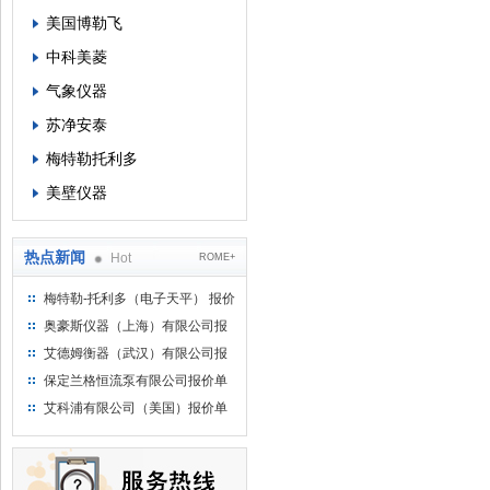
美国博勒飞
中科美菱
气象仪器
苏净安泰
梅特勒托利多
美壁仪器
热点新闻
Hot
ROME+
梅特勒-托利多（电子天平） 报价
单
奥豪斯仪器（上海）有限公司报
价单
艾德姆衡器（武汉）有限公司报
价单
保定兰格恒流泵有限公司报价单
艾科浦有限公司（美国）报价单