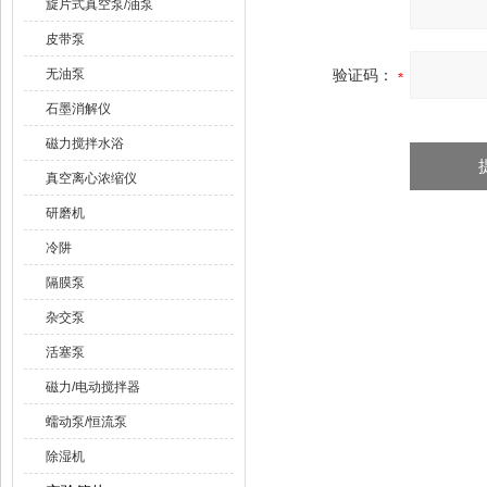
旋片式真空泵/油泵
皮带泵
无油泵
验证码：
石墨消解仪
磁力搅拌水浴
真空离心浓缩仪
研磨机
冷阱
隔膜泵
杂交泵
活塞泵
磁力/电动搅拌器
蠕动泵/恒流泵
除湿机