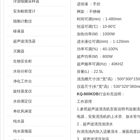
浮游细菌采样器
进排液 ：手控
安东帕密度计
网架 ：不锈钢
时间可调(min) ：1-480min
细胞计数仪
恒温可调(℃) ：10-80℃
移液器
加热功率(W) ：1000W
超声波清洗器
进水液位可调(mm) ：1-120mm
功率可调(%) ：40-100%
灭菌器
超声功率(W) ：800W
生物安全柜
超声频率可调(Hz) ：40KHZ
水份分析仪
容量(L) ：22.5L
清洗槽尺寸(长*宽*高) ：500*300*15
净化工作台
仪器尺寸(长*宽*高) ：530*320*360m
旋转蒸发仪
KQ-800KDB
行业补充说明：
水份测定仪
工作原理
1.参照超声波清洗机安装说明书连接
单吹风淋室
电源，安装清洗机的上水管、放水管
纯水器
2．超声波清洗池清水
纯水蒸馏器
向清洗池内加入适量清水，液面高度
3．超声波清洗加温