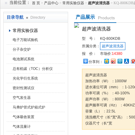
当前位置：
首 页
>
产品中心
>
常用实验仪器
>
超声波清洗器
> KQ-800K
产品展示
目录导航
Directory
Products
武汉华科达实验设备有限公司
超声波清洗器
常用实验仪器
型 号：
KQ-800KDB
电子万能试验机
所属分类：
超声波清洗器
分子杂交炉
报 价：
市场价:
14380
电池测试系统
分享到：
总有机碳（TOC）分析仪
超声波清洗器
光化学衍生系统
加热功率（W） ：1000W
进水液位可调（mm） ：1-120
密封性测试仪
功率可调（%） ：40-100%
空气发生器
超声功率（W） ：800W
超声频率可调（Hz） ：40KHZ
马弗炉管式炉箱式炉
容量（L） ：22.5L
气体吸收装置
清洗槽尺寸（长*宽*高） ：500*
仪器尺寸（长*宽
气体流量计