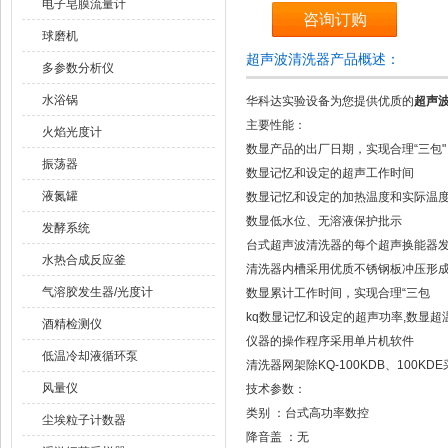
电子皂膜流量计
咨询订购
球磨机
超声波清洗器产品概述：
多参数分析仪
水浴锅
华科达实验设备为您提供优质的
超声波
主要性能：
火焰光度计
数显产品的出厂日期，实现合理“三包"
振荡器
数显记忆和设定的超声工作时间
液氮罐
数显记忆和设定的加热温度和实际温
数显低水位、无溶液保护批示
发酵系统
台式超声波清洗器的每个超声换能器发
水热合成反应釜
清洗器内槽采用优质不锈钢板冲压形
气溶胶发生器/光度计
数显累计工作时间，实现合理“三包
kq数显记忆和设定的超声功率,数显
酒精检测仪
仪器的操作程序采用单片机软件
低温冷却液循环泵
清洗器网架除KQ-100KDB、10
风量仪
技术参数：
类别 ：台式高功率数控
尘埃粒子计数器
降音盖 ：无