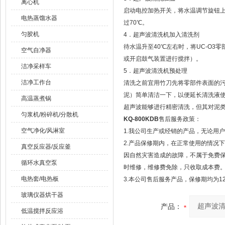
离心机
启动电控加热开关，将水温调节旋钮上
电热蒸馏水器
过70℃。
匀胶机
4．超声波清洗机加入清洗剂
待水温升至40℃左右时，将UC-O
空气自净器
或开启鼓气装置进行搅拌）。
洁净采样车
5．超声波清洗机预处理
洁净工作台
清洗之前宜用竹刀先将零部件表面的
泥）简单清洁一下，以便延长清洗液
高温蒸煮锅
超声波能够进行精密清洗，但其对泥
匀浆机/粉碎机/分散机
KQ-800KDB
售后服务政策：
空气净化/风淋室
1.我公司生产或经销的产品，无论用
2.产品保修期内，在正常使用的情况
真空反应器/反应釜
因自然灾害造成的故障，不属于免费
循环水真空泵
时维修，维修费免除，只收取成本费
电热套/电热板
3.本公司售后服务产品，保修期均为1
玻璃仪器烘干器
产品：
低温搅拌反应浴