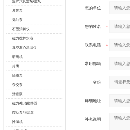
旋片式真空泵/油泵
您的单位：
皮带泵
无油泵
您的姓名：
石墨消解仪
磁力搅拌水浴
联系电话：
真空离心浓缩仪
研磨机
常用邮箱：
冷阱
隔膜泵
省份：
杂交泵
活塞泵
详细地址：
磁力/电动搅拌器
蠕动泵/恒流泵
补充说明：
除湿机