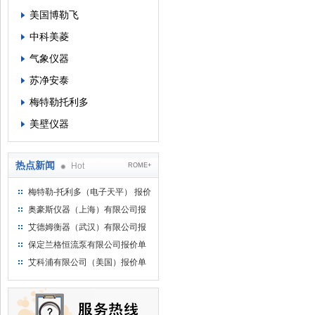
美国博勒飞
中科美菱
气象仪器
苏净安泰
梅特勒托利多
美壁仪器
热点新闻
Hot
ROME+
梅特勒-托利多（电子天平） 报价
单
奥豪斯仪器（上海）有限公司报
价单
艾德姆衡器（武汉）有限公司报
价单
保定兰格恒流泵有限公司报价单
艾科浦有限公司（美国）报价单