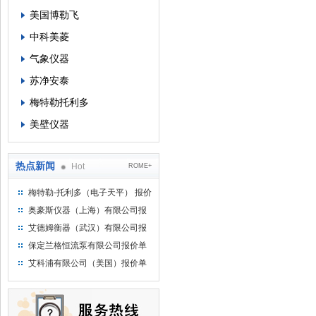
美国博勒飞
中科美菱
气象仪器
苏净安泰
梅特勒托利多
美壁仪器
热点新闻
Hot
ROME+
梅特勒-托利多（电子天平） 报价
单
奥豪斯仪器（上海）有限公司报
价单
艾德姆衡器（武汉）有限公司报
价单
保定兰格恒流泵有限公司报价单
艾科浦有限公司（美国）报价单