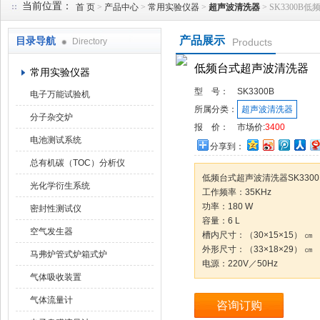
当前位置：
首 页
>
产品中心
>
常用实验仪器
>
超声波清洗器
> SK3300
产品展示
目录导航
Directory
Products
武汉华科达实验设备有限公司
低频台式超声波清洗器
常用实验仪器
型 号：
SK3300B
电子万能试验机
所属分类：
超声波清洗器
分子杂交炉
报 价：
市场价:
3400
电池测试系统
分享到：
总有机碳（TOC）分析仪
低频台式超声波清洗器SK3300
光化学衍生系统
工作频率：35KHz
功率：180 W
密封性测试仪
容量：6 L
空气发生器
槽内尺寸：（30×15×15） ㎝
外形尺寸：（33×18×29） ㎝
马弗炉管式炉箱式炉
电源：220V／50Hz
气体吸收装置
气体流量计
咨询订购