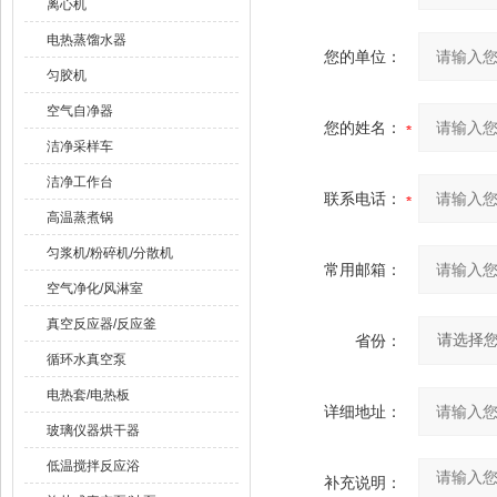
离心机
电热蒸馏水器
您的单位：
匀胶机
空气自净器
您的姓名：
洁净采样车
洁净工作台
联系电话：
高温蒸煮锅
匀浆机/粉碎机/分散机
常用邮箱：
空气净化/风淋室
真空反应器/反应釜
省份：
循环水真空泵
电热套/电热板
详细地址：
玻璃仪器烘干器
低温搅拌反应浴
补充说明：