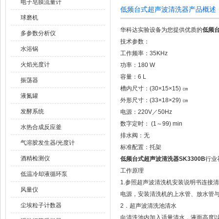
电子皂膜流量计
低频台式超声波清洗器产品概述
球磨机
华科达实验设备为您提供优质的
低频台
多参数分析仪
技术参数：
水浴锅
工作频率：35KHz
火焰光度计
功率：180 W
容量：6 L
振荡器
槽内尺寸：(30×15×15) ㎝
液氮罐
外形尺寸：(33×18×29) ㎝
发酵系统
电源：220V／50Hz
数字定时： (1～99) min
水热合成反应釜
排水阀：无
气溶胶发生器/光度计
标准配置：托架
酒精检测仪
低频台式超声波清洗器SK3300B
行业
工作原理
低温冷却液循环泵
1.参照超声波清洗机安装说明书连接
风量仪
电源，安装清洗机的上水管、放水管
尘埃粒子计数器
2．超声波清洗池清水
向清洗池内加入适量清水，液面高度