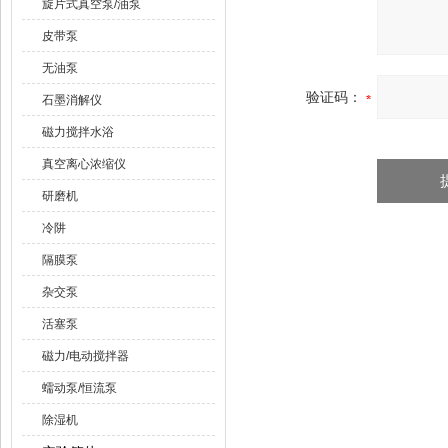
旋片式真空泵/油泵
皮带泵
无油泵
验证码：
石墨消解仪
磁力搅拌水浴
真空离心浓缩仪
研磨机
冷阱
隔膜泵
杂交泵
活塞泵
磁力/电动搅拌器
蠕动泵/恒流泵
除湿机