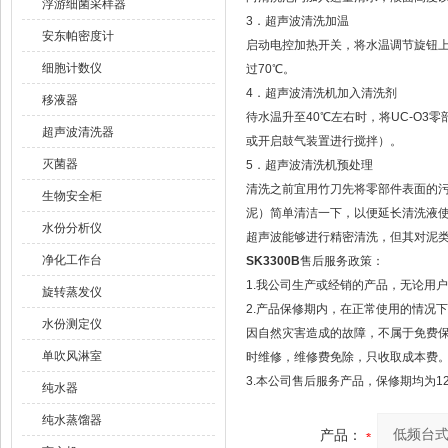
浮游细菌采样器
3．超声波清洗加温
安东帕密度计
启动电控加热开关，将水温调节旋钮上
细胞计数仪
过70℃。
4．超声波清洗机加入清洗剂
移液器
待水温升至40℃左右时，将UC-O
超声波清洗器
或开启鼓气装置进行搅拌）。
灭菌器
5．超声波清洗机预处理
清洗之前宜用竹刀先将零部件表面的
生物安全柜
泥）简单清洁一下，以便延长清洗液
水份分析仪
超声波能够进行精密清洗，但其对泥
净化工作台
SK3300B
售后服务政策：
1.我公司生产或经销的产品，无论用
旋转蒸发仪
2.产品保修期内，在正常使用的情况
水份测定仪
因自然灾害造成的故障，不属于免费
单吹风淋室
时维修，维修费免除，只收取成本费
3.本公司售后服务产品，保修期均为1
纯水器
纯水蒸馏器
产品：