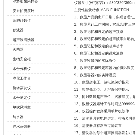
浮游细菌采样器
仪器尺寸(长*宽*高) ：530*320*360m
主要性能及特点 MAIN FUNCTION
安东帕密度计
1、数显产品的出厂日期，实现合理“三
细胞计数仪
2、数显累计工作时间，实现合理“三包
移液器
3、数显记忆和设定的超声频率
4、数显记忆和设定的超声频率自动转
超声波清洗器
5、数显记忆和设定的超声功率
灭菌器
6、数显记忆和设定的进水液位
生物安全柜
7、数显容器内的实际液位
8、数显记忆和设定容器内的恒温温度
水份分析仪
9、数显容器内的实际温度
净化工作台
10、数显超电压、超电流保护指示
旋转蒸发仪
11、数显低水位、无溶液保护指示
12、同时数显超声液位、溶液温度，
水份测定仪
13、数显仪器累计工作时间达999999
单吹风淋室
14、仪器操作程序采用单片机软件
纯水器
15、清洗器具有电控进水、排液及升
16、清洗器具有溶液过滤装置
纯水蒸馏器
17、清洗器的每个超声换能器发射功率