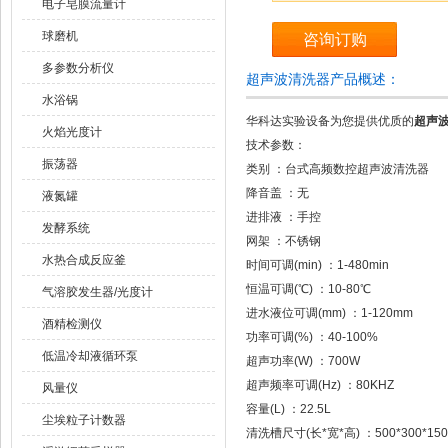
电子皂膜流量计
球磨机
咨询订购
多参数分析仪
超声波清洗器产品概述：
水浴锅
华科达实验设备为您提供优质的
超声波
火焰光度计
技术参数：
振荡器
类别 ：台式高频数控超声波清洗器
降音盖 ：无
液氮罐
进排液 ：手控
发酵系统
网架 ：不锈钢
水热合成反应釜
时间可调(min) ：1-480min
恒温可调(℃) ：10-80℃
气溶胶发生器/光度计
进水液位可调(mm) ：1-120mm
酒精检测仪
功率可调(%) ：40-100%
低温冷却液循环泵
超声功率(W) ：700W
超声频率可调(Hz) ：80KHZ
风量仪
容量(L) ：22.5L
尘埃粒子计数器
清洗槽尺寸(长*宽*高) ：500*300*15