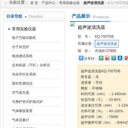
当前位置：
首 页
>
产品中心
>
常用实验仪器
>
超声波清洗器
> KQ-700T
产品展示
目录导航
Directory
Products
武汉华科达实验设备有限公司
超声波清洗器
常用实验仪器
型 号：
KQ-700TDB
电子万能试验机
所属分类：
超声波清洗器
分子杂交炉
报 价：
市场价:
27880
电池测试系统
分享到：
总有机碳（TOC）分析仪
超声波清洗器KQ-700TDB
光化学衍生系统
降音盖 ：无
进排液 ：手控
密封性测试仪
网架 ：不锈钢
空气发生器
时间可调（min） ：1-480min
恒温可调（℃） ：10-80℃
马弗炉管式炉箱式炉
进水液位可调（mm） ：1-120
气体吸收装置
功率可调（%） ：40-100%
超声功率（W） ：700W
气体流量计
超声频率可调（Hz） ：80KHZ