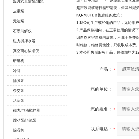
泥）简单清洁一下，以便延长清洗液
旋片式真空泵/油泵
超声波能够进行精密清洗，但其对泥
皮带泵
KQ-700TDB
售后服务政策：
无油泵
1.我公司生产或经销的产品，无论用
2.产品保修期内，在正常使用的情况
石墨消解仪
因自然灾害造成的故障，不属于免费
磁力搅拌水浴
时维修，维修费免除，只收取成本费
真空离心浓缩仪
3.本公司售后服务产品，保修期均为1
研磨机
产品：
冷阱
隔膜泵
您的单位：
杂交泵
活塞泵
您的姓名：
磁力/电动搅拌器
蠕动泵/恒流泵
联系电话：
除湿机