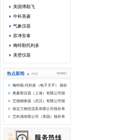
美国博勒飞
中科美菱
气象仪器
苏净安泰
梅特勒托利多
美壁仪器
热点新闻
Hot
ROME+
梅特勒-托利多（电子天平） 报价
单
奥豪斯仪器（上海）有限公司报
价单
艾德姆衡器（武汉）有限公司报
价单
保定兰格恒流泵有限公司报价单
艾科浦有限公司（美国）报价单