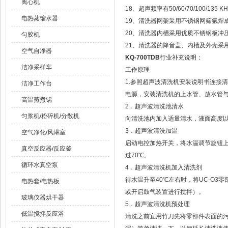
离心机
18、超声频率有50/60/70/100/135
电热蒸馏水器
19、清洗器网架采用不锈钢网筛氩焊
20、清洗器内槽采用优质不锈钢板冲
匀胶机
21、清洗器的降音盖、内槽及外壳采用
空气自净器
KQ-700TDB
行业补充说明：
洁净采样车
工作原理
1.参照超声波清洗机安装说明书连接
洁净工作台
电源，安装清洗机的上水管、放水管
高温蒸煮锅
2．超声波清洗池清水
匀浆机/粉碎机/分散机
向清洗池内加入适量清水，液面高度
3．超声波清洗加温
空气净化/风淋室
启动电控加热开关，将水温调节旋钮上
真空反应器/反应釜
过70℃。
循环水真空泵
4．超声波清洗机加入清洗剂
待水温升至40℃左右时，将UC-O
电热套/电热板
或开启鼓气装置进行搅拌）。
玻璃仪器烘干器
5．超声波清洗机预处理
低温搅拌反应浴
清洗之前宜用竹刀先将零部件表面的