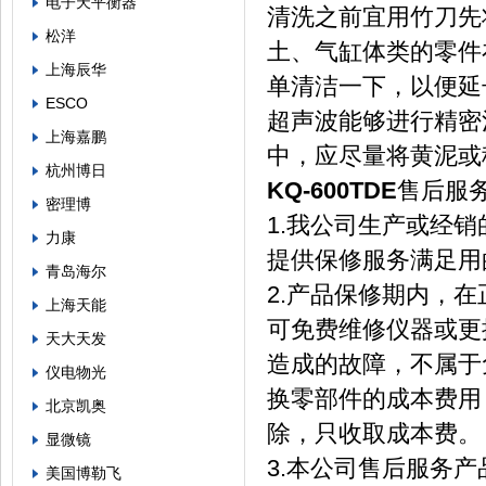
电子天平衡器
清洗之前宜用竹刀先
松洋
土、气缸体类的零件
上海辰华
单清洁一下，以便延
ESCO
超声波能够进行精密
上海嘉鹏
中，应尽量将黄泥或
杭州博日
KQ-600TDE
售后服
密理博
1.我公司生产或经
力康
提供保修服务满足用
青岛海尔
2.产品保修期内，
上海天能
可免费维修仪器或更
天大天发
造成的故障，不属于
仪电物光
换零部件的成本费用
北京凯奥
除，只收取成本费。
显微镜
3.本公司售后服务
美国博勒飞