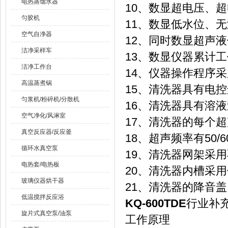
电热蒸馏水器
10、数显超电压、
匀胶机
11、数显低水位、
空气自净器
12、同时数显超声
洁净采样车
13、数显仪器累计工作
洁净工作台
14、仪器操作程序
高温蒸煮锅
15、清洗器具有电
匀浆机/粉碎机/分散机
16、清洗器具有溶
空气净化/风淋室
17、清洗器的每个超
真空反应器/反应釜
18、超声频率有50/60
循环水真空泵
19、清洗器网架采
电热套/电热板
20、清洗器内槽采
玻璃仪器烘干器
21、清洗器的降音盖
低温搅拌反应浴
KQ-600TDE
行业补
旋片式真空泵/油泵
工作原理