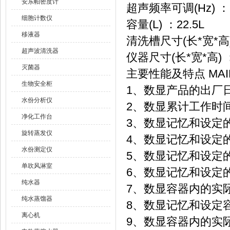
安东帕密度计
超声频率可调(Hz) ：
细胞计数仪
容量(L) ：22.5L
移液器
清洗槽尺寸(长*宽*高) 
超声波清洗器
仪器尺寸(长*宽*高) ：
灭菌器
主要性能及特点 MAIN
生物安全柜
1、数显产品的出厂日
水份分析仪
2、数显累计工作时间
净化工作台
3、数显记忆和设定
旋转蒸发仪
4、数显记忆和设定
水份测定仪
5、数显记忆和设定
单吹风淋室
6、数显记忆和设定
纯水器
7、数显容器内的实
纯水蒸馏器
8、数显记忆和设定
离心机
9、数显容器内的实