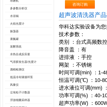
球磨机
咨询订购
多参数分析仪
超声波清洗器产品
水浴锅
火焰光度计
华科达实验设备为您
振荡器
技术参数：
液氮罐
类别 ：台式高频数
发酵系统
降音盖 ：有
水热合成反应釜
进排液 ：手控
气溶胶发生器/光度计
网架 ：不锈钢
酒精检测仪
时间可调(min) ：1-48
低温冷却液循环泵
恒温可调(℃) ：10-8
风量仪
进水液位可调(mm) ：
尘埃粒子计数器
功率可调(%) ：40-1
浮游细菌采样器
超声功率(W) ：600