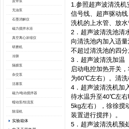
皮带泵
1.参照超声波清洗
无油泵
信号线、超声驱动线
石墨消解仪
洗机的上水管、放水
磁力搅拌水浴
2．超声波清洗池清
真空离心浓缩仪
向清洗池内加入适量
研磨机
不超过清洗池的四分
冷阱
3．超声波清洗加温
隔膜泵
启动电控加热开关，
杂交泵
为60℃左右）。清洗
活塞泵
4．超声波清洗机加
磁力/电动搅拌器
待水温升至40℃左右
蠕动泵/恒流泵
5kg左右），徐徐
除湿机
装置进行搅拌）。
实验箱体
5．超声波清洗机预