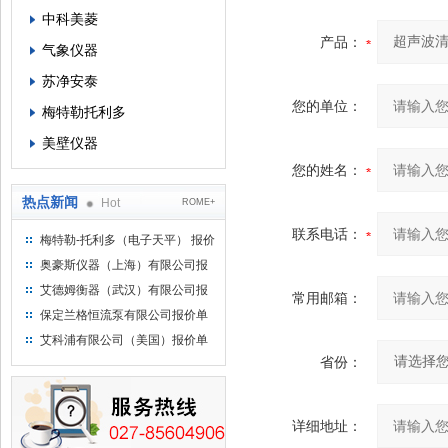
中科美菱
产品：
气象仪器
苏净安泰
您的单位：
梅特勒托利多
美壁仪器
您的姓名：
热点新闻
Hot
ROME+
联系电话：
梅特勒-托利多（电子天平） 报价
单
奥豪斯仪器（上海）有限公司报
价单
艾德姆衡器（武汉）有限公司报
常用邮箱：
价单
保定兰格恒流泵有限公司报价单
艾科浦有限公司（美国）报价单
省份：
详细地址：