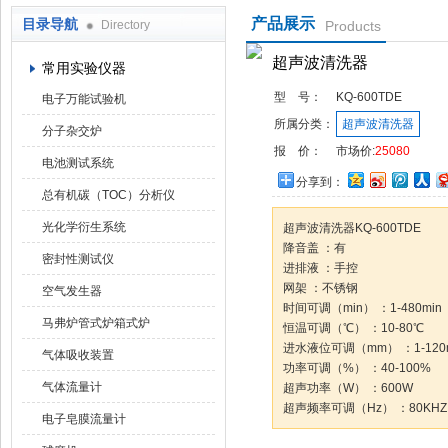
产品展示
目录导航
Directory
Products
武汉华科达实验设备有限公司
超声波清洗器
常用实验仪器
型 号：
KQ-600TDE
电子万能试验机
所属分类：
超声波清洗器
分子杂交炉
报 价：
市场价:
25080
电池测试系统
分享到：
总有机碳（TOC）分析仪
光化学衍生系统
超声波清洗器KQ-600TDE
降音盖 ：有
密封性测试仪
进排液 ：手控
网架 ：不锈钢
空气发生器
时间可调（min） ：1-480min
马弗炉管式炉箱式炉
恒温可调（℃） ：10-80℃
进水液位可调（mm） ：1-120
气体吸收装置
功率可调（%） ：40-100%
气体流量计
超声功率（W） ：600W
超声频率可调（Hz） ：80KHZ
电子皂膜流量计