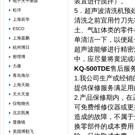
装置进行搅拌）。
电子天平衡器
5．超声波清洗机预
松洋
清洗之前宜用竹刀先
上海辰华
ESCO
土、气缸体类的零件
上海嘉鹏
单清洁一下，以便延
杭州博日
超声波能够进行精密
密理博
中，应尽量将黄泥或
力康
KQ-500TDE
售后服
青岛海尔
1.我公司生产或经
上海天能
提供保修服务满足用
天大天发
2.产品保修期内，
仪电物光
可免费维修仪器或更
北京凯奥
造成的故障，不属于
显微镜
换零部件的成本费用
美国博勒飞