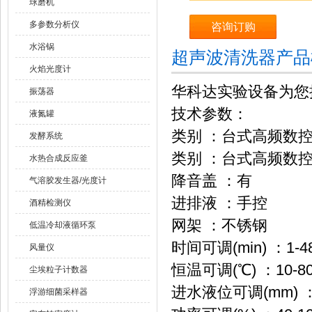
球磨机
多参数分析仪
咨询订购
水浴锅
超声波清洗器产品
火焰光度计
华科达实验设备为您
振荡器
技术参数：
液氮罐
类别 ：台式高频数
发酵系统
类别 ：台式高频数
水热合成反应釜
降音盖 ：有
气溶胶发生器/光度计
进排液 ：手控
酒精检测仪
网架 ：不锈钢
低温冷却液循环泵
时间可调(min) ：1-48
风量仪
恒温可调(℃) ：10-8
尘埃粒子计数器
进水液位可调(mm) ：
浮游细菌采样器