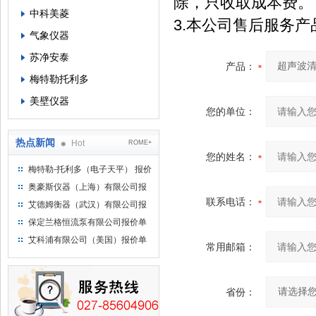
除，只收取成本费。
中科美菱
3.本公司售后服务
气象仪器
苏净安泰
产品：
梅特勒托利多
美壁仪器
您的单位：
热点新闻
Hot
ROME+
您的姓名：
梅特勒-托利多（电子天平） 报价
单
奥豪斯仪器（上海）有限公司报
价单
联系电话：
艾德姆衡器（武汉）有限公司报
价单
保定兰格恒流泵有限公司报价单
艾科浦有限公司（美国）报价单
常用邮箱：
省份：