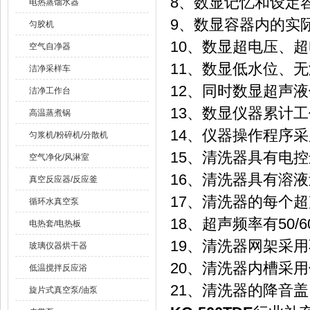
8、数显记忆和设定
电热蒸馏水器
9、数显容器内的实
匀胶机
10、数显超电压、
空气自净器
11、数显低水位、
洁净采样车
12、同时数显超声
洁净工作台
13、数显仪器累计工作
高温蒸煮锅
14、仪器操作程序
匀浆机/粉碎机/分散机
15、清洗器具有电
空气净化/风淋室
16、清洗器具有溶
真空反应器/反应釜
17、清洗器的每个超
循环水真空泵
18、超声频率有50/60
电热套/电热板
19、清洗器网架采
玻璃仪器烘干器
20、清洗器内槽采
低温搅拌反应浴
21、清洗器的降音盖
旋片式真空泵/油泵