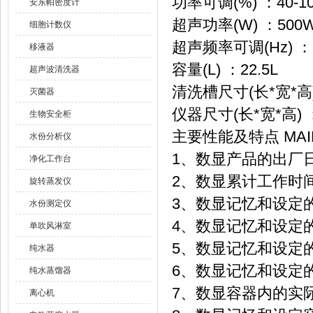
功率可调(%) ：40-1
安东帕密度计
超声功率(W) ：500
细胞计数仪
超声频率可调(Hz) ：
移液器
容量(L) ：22.5L
超声波清洗器
清洗槽尺寸(长*宽*高) 
灭菌器
仪器尺寸(长*宽*高) ：
生物安全柜
主要性能及特点 MAIN
水份分析仪
1、数显产品的出厂日
净化工作台
2、数显累计工作时间
旋转蒸发仪
3、数显记忆和设定
水份测定仪
4、数显记忆和设定
单吹风淋室
5、数显记忆和设定
纯水器
6、数显记忆和设定
纯水蒸馏器
7、数显容器内的实
离心机