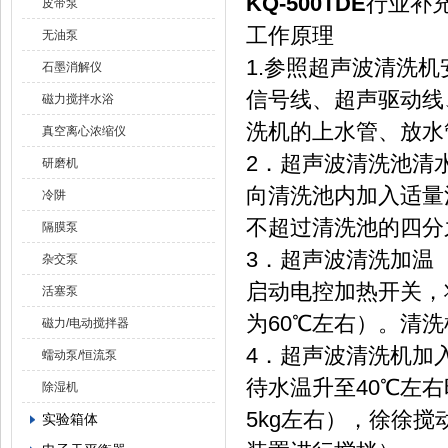
KQ-500TDE
行业补
皮带泵
工作原理
无油泵
1.参照超声波清洗
石墨消解仪
信号线、超声驱动线
磁力搅拌水浴
洗机的上水管、放水
真空离心浓缩仪
2．超声波清洗池清
研磨机
向清洗池内加入适量
冷阱
不超过清洗池的四分
隔膜泵
3．超声波清洗加温
杂交泵
启动电控加热开关，
活塞泵
为60℃左右）。清洗
磁力/电动搅拌器
4．超声波清洗机加
蠕动泵/恒流泵
待水温升至40℃左右
除湿机
5kg左右），徐徐
实验箱体