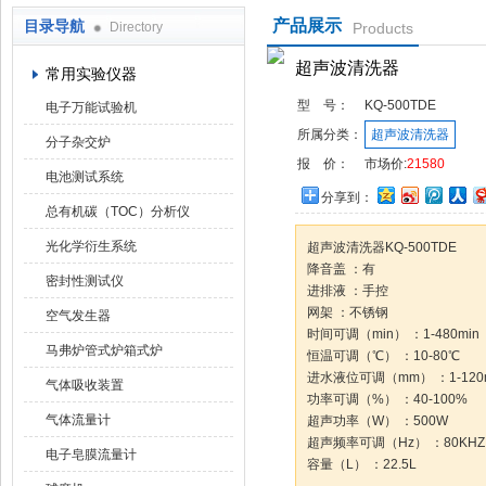
产品展示
目录导航
Directory
Products
武汉华科达实验设备有限公司
超声波清洗器
常用实验仪器
型 号：
KQ-500TDE
电子万能试验机
所属分类：
超声波清洗器
分子杂交炉
报 价：
市场价:
21580
电池测试系统
分享到：
总有机碳（TOC）分析仪
光化学衍生系统
超声波清洗器KQ-500TDE
降音盖 ：有
密封性测试仪
进排液 ：手控
网架 ：不锈钢
空气发生器
时间可调（min） ：1-480min
马弗炉管式炉箱式炉
恒温可调（℃） ：10-80℃
进水液位可调（mm） ：1-120
气体吸收装置
功率可调（%） ：40-100%
气体流量计
超声功率（W） ：500W
超声频率可调（Hz） ：80KHZ
电子皂膜流量计
容量（L） ：22.5L