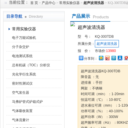
当前位置：
首 页
>
产品中心
>
常用实验仪器
>
超声波清洗器
> KQ-300T
产品展示
目录导航
Directory
Products
武汉华科达实验设备有限公司
超声波清洗器
常用实验仪器
型 号：
KQ-300TDB
电子万能试验机
所属分类：
超声波清洗器
分子杂交炉
报 价：
市场价:
13980
电池测试系统
分享到：
总有机碳（TOC）分析仪
超声波清洗器KQ-300TDB
光化学衍生系统
降音盖 ：无
进排液 ：手控
密封性测试仪
网架 ：不锈钢
空气发生器
时间可调（min） ：1-20min
恒温可调（℃） ：10-80℃
马弗炉管式炉箱式炉
进水液位可调（mm） ：1-120
气体吸收装置
功率可调（%） ：40-100%
超声功率（W） ：300W
气体流量计
超声频率可调（Hz） ：80KHZ