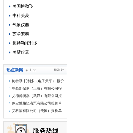
美国博勒飞
中科美菱
气象仪器
苏净安泰
梅特勒托利多
美壁仪器
热点新闻
Hot
ROME+
梅特勒-托利多（电子天平） 报价
单
奥豪斯仪器（上海）有限公司报
价单
艾德姆衡器（武汉）有限公司报
价单
保定兰格恒流泵有限公司报价单
艾科浦有限公司（美国）报价单