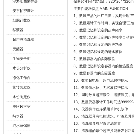
浮游细菌采样器
仪器尺寸(长*宽*高) ：320*264*320m
主要性能及特点 MAIN FUNCTION
安东帕密度计
1、数显产品的出厂日期，实现合理“三
细胞计数仪
2、数显累计工作时间，实现合理“三包
移液器
3、数显记忆和设定的超声频率
4、数显记忆和设定的超声频率自动转
超声波清洗器
5、数显记忆和设定的超声功率
灭菌器
6、数显记忆和设定的进水液位
生物安全柜
7、数显容器内的实际液位
8、数显记忆和设定容器内的恒温温度
水份分析仪
9、数显容器内的实际温度
净化工作台
10、数显超电压、超电流保护指示
旋转蒸发仪
11、数显低水位、无溶液保护指示
12、同时数显超声液位、溶液温度，
水份测定仪
13、数显仪器累计工作时间达999999
单吹风淋室
14、仪器操作程序采用单片机软件
纯水器
15、清洗器具有电控进水、排液及升
16、清洗器具有溶液过滤装置
纯水蒸馏器
17、清洗器的每个超声换能器发射功率