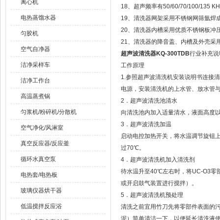
离心机
18、超声频率有50/60/70/100/135
电热蒸馏水器
19、清洗器网架采用不锈钢网筛氩焊
20、清洗器内槽采用优质不锈钢板冲
匀胶机
21、清洗器的降音盖、内槽及外壳采用
空气自净器
超声波清洗器KQ-300TDB
行业补充说
洁净采样车
工作原理
1.参照超声波清洗机安装说明书连接
洁净工作台
电源，安装清洗机的上水管、放水管
高温蒸煮锅
2．超声波清洗池清水
匀浆机/粉碎机/分散机
向清洗池内加入适量清水，液面高度
3．超声波清洗加温
空气净化/风淋室
启动电控加热开关，将水温调节旋钮上
真空反应器/反应釜
过70℃。
循环水真空泵
4．超声波清洗机加入清洗剂
待水温升至40℃左右时，将UC-O
电热套/电热板
或开启鼓气装置进行搅拌）。
玻璃仪器烘干器
5．超声波清洗机预处理
低温搅拌反应浴
清洗之前宜用竹刀先将零部件表面的
泥）简单清洁一下，以便延长清洗液