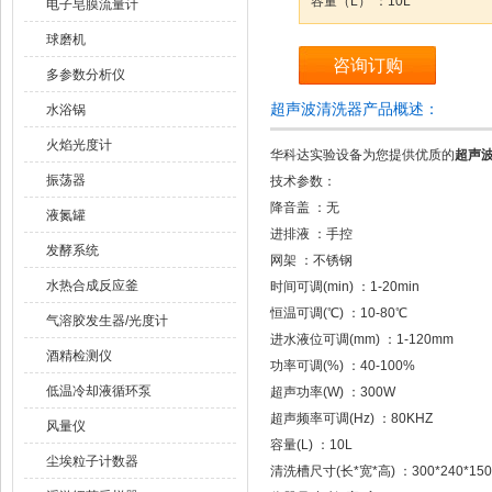
容量（L） ：10L
电子皂膜流量计
球磨机
咨询订购
多参数分析仪
超声波清洗器产品概述：
水浴锅
火焰光度计
华科达实验设备为您提供优质的
超声波
振荡器
技术参数：
降音盖 ：无
液氮罐
进排液 ：手控
发酵系统
网架 ：不锈钢
水热合成反应釜
时间可调(min) ：1-20min
恒温可调(℃) ：10-80℃
气溶胶发生器/光度计
进水液位可调(mm) ：1-120mm
酒精检测仪
功率可调(%) ：40-100%
低温冷却液循环泵
超声功率(W) ：300W
超声频率可调(Hz) ：80KHZ
风量仪
容量(L) ：10L
尘埃粒子计数器
清洗槽尺寸(长*宽*高) ：300*240*15