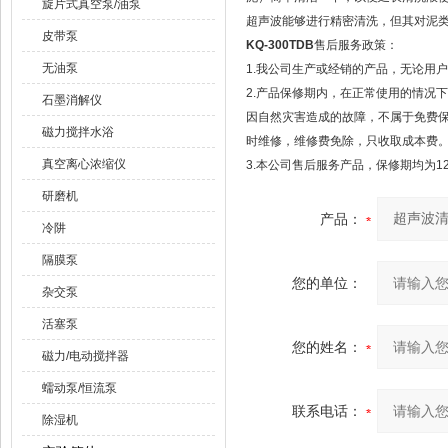
旋片式真空泵/油泵
超声波能够进行精密清洗，但其对泥
皮带泵
KQ-300TDB
售后服务政策：
无油泵
1.我公司生产或经销的产品，无论用
2.产品保修期内，在正常使用的情况
石墨消解仪
因自然灾害造成的故障，不属于免费
磁力搅拌水浴
时维修，维修费免除，只收取成本费
真空离心浓缩仪
3.本公司售后服务产品，保修期均为1
研磨机
产品：
冷阱
隔膜泵
您的单位：
杂交泵
活塞泵
您的姓名：
磁力/电动搅拌器
蠕动泵/恒流泵
联系电话：
除湿机