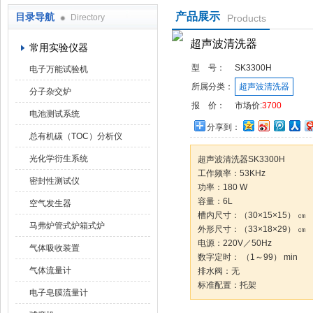
产品展示
目录导航
Directory
Products
武汉华科达实验设备有限公司
超声波清洗器
常用实验仪器
型 号：
SK3300H
电子万能试验机
所属分类：
超声波清洗器
分子杂交炉
报 价：
市场价:
3700
电池测试系统
分享到：
总有机碳（TOC）分析仪
光化学衍生系统
超声波清洗器SK3300H
工作频率：53KHz
密封性测试仪
功率：180 W
容量：6L
空气发生器
槽内尺寸：（30×15×15） ㎝
马弗炉管式炉箱式炉
外形尺寸：（33×18×29） ㎝
电源：220V／50Hz
气体吸收装置
数字定时： （1～99） min
气体流量计
排水阀：无
标准配置：托架
电子皂膜流量计