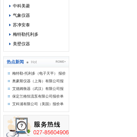
中科美菱
气象仪器
苏净安泰
梅特勒托利多
美壁仪器
热点新闻
Hot
ROME+
梅特勒-托利多（电子天平） 报价
单
奥豪斯仪器（上海）有限公司报
价单
艾德姆衡器（武汉）有限公司报
价单
保定兰格恒流泵有限公司报价单
艾科浦有限公司（美国）报价单