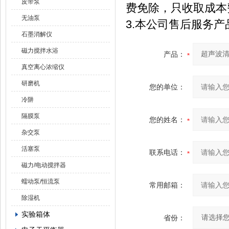
皮带泵
费免除，只收取成本
无油泵
3.本公司售后服务
石墨消解仪
磁力搅拌水浴
产品：
真空离心浓缩仪
研磨机
您的单位：
冷阱
隔膜泵
您的姓名：
杂交泵
活塞泵
联系电话：
磁力/电动搅拌器
蠕动泵/恒流泵
常用邮箱：
除湿机
实验箱体
省份：