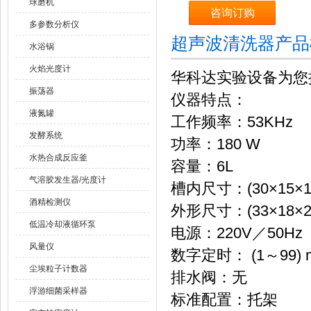
球磨机
咨询订购
多参数分析仪
超声波清洗器产品
水浴锅
火焰光度计
华科达实验设备为您
振荡器
仪器特点：
液氮罐
工作频率：53KHz
发酵系统
功率：180 W
水热合成反应釜
容量：6L
气溶胶发生器/光度计
槽内尺寸：(30×15×1
酒精检测仪
外形尺寸：(33×18×2
低温冷却液循环泵
电源：220V／50Hz
风量仪
数字定时： (1～99) m
尘埃粒子计数器
排水阀：无
浮游细菌采样器
标准配置：托架