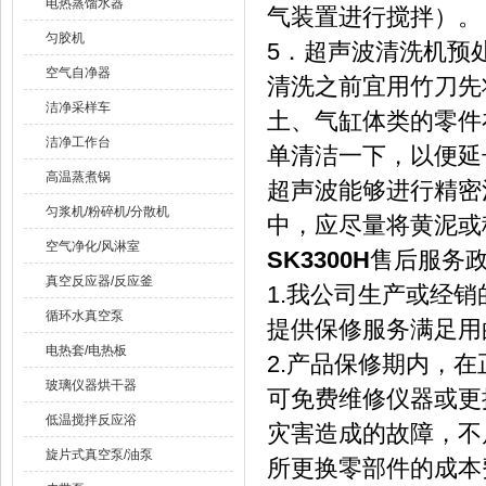
电热蒸馏水器
气装置进行搅拌）。
匀胶机
5．超声波清洗机预
空气自净器
清洗之前宜用竹刀先
洁净采样车
土、气缸体类的零件
洁净工作台
单清洁一下，以便延
高温蒸煮锅
超声波能够进行精密
匀浆机/粉碎机/分散机
中，应尽量将黄泥或
空气净化/风淋室
SK3300H
售后服务
真空反应器/反应釜
1.我公司生产或经
循环水真空泵
提供保修服务满足用
电热套/电热板
2.产品保修期内，
玻璃仪器烘干器
可免费维修仪器或更
低温搅拌反应浴
灾害造成的故障，不
旋片式真空泵/油泵
所更换零部件的成本