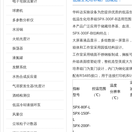
电子皂膜流量计
球磨机
华科达实验设备为您提供优质的低温生化培
低温生化培养箱SPX-300F-B适用范
多参数分析仪
本产品广泛应用于储藏培养基、血清
水浴锅
SPX-300F-B结构特点：
火焰光度计
大屏幕液晶显示，多组数据一屏显示
箱体和工作室采用园弧结构设计。
振荡器
工作室采用镜面不锈钢板制成，搁板
液氮罐
外箱表面喷塑处理，整机造型美观大
发酵系统
培养箱门为复门设计，内门为钢化玻
配有RS485接口，用于连接打印机
水热合成反应釜
温度
气溶胶发生器/光度计
指标
控温范围
分辨率
型号
（℃）
酒精检测仪
（℃）
低温冷却液循环泵
SPX-80F-L
SPX-150F-
风量仪
L
尘埃粒子计数器
SPX-200F-