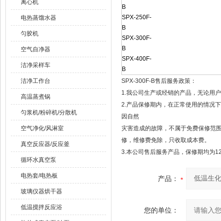
离心机
B
SPX-250F-
电热蒸馏水器
B
匀胶机
SPX-300F-
B
空气自净器
SPX-400F-
洁净采样车
B
洁净工作台
SPX-300F-B售后服务政策：
1.我公司生产或经销的产品，无论用
高温蒸煮锅
2.产品保修期内，在正常使用的情况
匀浆机/粉碎机/分散机
因自然
空气净化/风淋室
灾害造成的故障，不属于免费保修范
修，维修费免除，只收取成本费。
真空反应器/反应釜
3.本公司售后服务产品，保修期均为1
循环水真空泵
电热套/电热板
产品：
玻璃仪器烘干器
低温搅拌反应浴
您的单位：