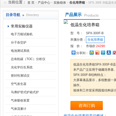
当前位置：
首 页
>
产品中心
>
实验箱体
>
生化培养箱
> SPX-300F-B低温
产品展示
目录导航
Directory
Products
武汉华科达实验设备有限公司
低温生化培养箱
常用实验仪器
型 号：
SPX-300F-B
电子万能试验机
所属分类：
生化培养箱
分子杂交炉
报 价：
市场价:
24290
电池测试系统
分享到：
总有机碳（TOC）分析仪
低温生化培养箱SPX-300F-B
光化学衍生系统
本产品广泛应用于储藏培养基
SPX-300F-B结构特点：
密封性测试仪
大屏幕液晶显示，多组数据一
空气发生器
操作。
箱体和工作室采用园弧结构设
马弗炉管式炉箱式炉
气体吸收装置
咨询订购
气体流量计
低温生化培养箱产品概述：