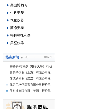
美国博勒飞
中科美菱
气象仪器
苏净安泰
梅特勒托利多
美壁仪器
热点新闻
Hot
ROME+
梅特勒-托利多（电子天平） 报价
单
奥豪斯仪器（上海）有限公司报
价单
艾德姆衡器（武汉）有限公司报
价单
保定兰格恒流泵有限公司报价单
艾科浦有限公司（美国）报价单