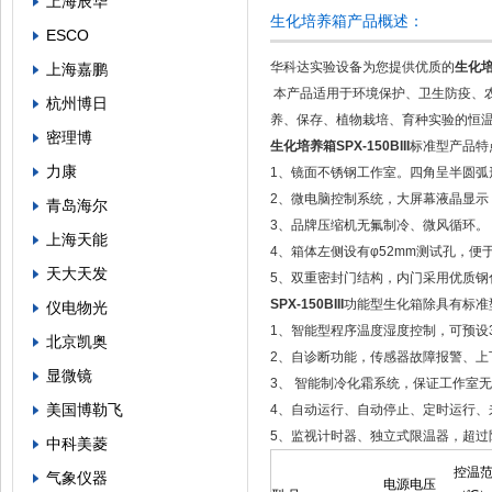
上海辰华
生化培养箱产品概述：
ESCO
华科达实验设备为您提供优质的
生化培养
上海嘉鹏
本产品适用于环境保护、卫生防疫、农
杭州博日
养、保存、植物栽培、育种实验的恒
密理博
生化培养箱SPX-150BIII
标准型产品特
力康
1、镜面不锈钢工作室。四角呈半圆弧
2、微电脑控制系统，大屏幕液晶显示
青岛海尔
3、品牌压缩机无氟制冷、微风循环。
上海天能
4、箱体左侧设有φ52mm测试孔，
天大天发
5、双重密封门结构，内门采用优质
SPX-150BIII
功能型生化箱除具有标准
仪电物光
1、智能型程序温度湿度控制，可预设
北京凯奥
2、自诊断功能，传感器故障报警、上
显微镜
3、 智能制冷化霜系统，保证工作室
美国博勒飞
4、自动运行、自动停止、定时运行、
5、监视计时器、独立式限温器，超过
中科美菱
控温
气象仪器
电源电压