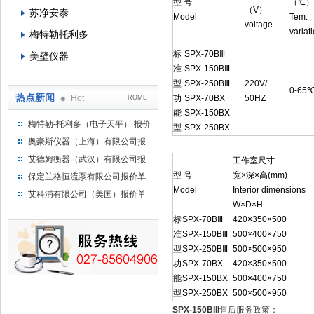
型 号
（℃）
（V）
苏净安泰
Model
Tem.
voltage
variat
梅特勒托利多
标
SPX-70BⅢ
美壁仪器
准
SPX-150BⅢ
型
SPX-250BⅢ
220V/
0-65
热点新闻
Hot
功
SPX-70BX
50HZ
ROME+
能
SPX-150BX
梅特勒-托利多（电子天平） 报价
型
SPX-250BX
单
奥豪斯仪器（上海）有限公司报
价单
艾德姆衡器（武汉）有限公司报
工作室尺寸
价单
型 号
宽×深×高(mm)
保定兰格恒流泵有限公司报价单
Model
Interior dimensions
艾科浦有限公司（美国）报价单
W×D×H
标
SPX-70BⅢ
420×350×500
准
SPX-150BⅢ
500×400×750
型
SPX-250BⅢ
500×500×950
功
SPX-70BX
420×350×500
能
SPX-150BX
500×400×750
型
SPX-250BX
500×500×950
SPX-150BIII
售后服务政策：