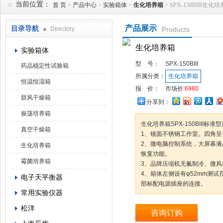
当前位置：
首 页
>
产品中心
>
实验箱体
>
生化培养箱
> SPX-150BIII生化
产品展示
目录导航
Directory
Products
武汉华科达实验设备有限公司
生化培养箱
实验箱体
型 号：
SPX-150BIII
药品稳定性试验箱
所属分类：
生化培养箱
恒温恒湿箱
报 价：
市场价:
6980
鼓风干燥箱
分享到：
振荡培养箱
生化培养箱SPX-150BIII标
真空干燥箱
1、镜面不锈钢工作室。四角
2、微电脑控制系统，大屏幕
生化培养箱
恢复功能。
霉菌培养箱
3、品牌压缩机无氟制冷、微风
4、箱体左侧设有φ52mm测
电子天平衡器
部标配电源插座的连接。
常用实验仪器
松洋
咨询订购