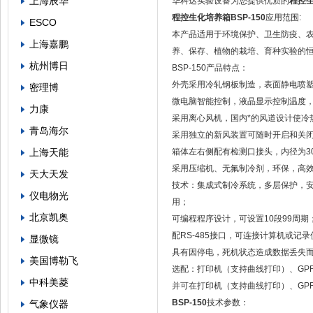
上海辰华
华科达实验设备为您提供优质的
程控生
程控生化培养箱BSP-150
应用范围:
ESCO
本产品适用于环境保护、卫生防疫、农
上海嘉鹏
养、保存、植物的栽培、育种实验的
杭州博日
BSP-150产品特点：
外壳采用冷轧钢板制造，表面静电喷
密理博
微电脑智能控制，液晶显示控制温度
力康
采用离心风机，国内*的风道设计使冷
青岛海尔
采用独立的新风装置可随时开启和关
上海天能
箱体左右侧配有检测口接头，内径为30
采用压缩机、无氟制冷剂，环保，高
天大天发
技术：集成式制冷系统，多层保护，
仪电物光
用；
北京凯奥
可编程程序设计，可设置10段99周期
配RS-485接口，可连接计算机或记录
显微镜
具有因停电，死机状态造成数据丢失
美国博勒飞
选配：打印机（支持曲线打印）、GP
中科美菱
并可在打印机（支持曲线打印）、GP
BSP-150
技术参数：
气象仪器