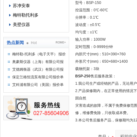
型号：BSP-150
苏净安泰
控温范围：0℃-60℃
梅特勒托利多
分辨率：0.1℃
美壁仪器
波动度：±0.5℃
均匀度：±1℃
输入功率：1000W
热点新闻
Hot
ROME+
定时范围：0-9999分钟
梅特勒-托利多（电子天平） 报价
内胆尺寸(mm)：510×390×760
单
外形尺寸(mm)：650×680×1400
奥豪斯仪器（上海）有限公司报
价单
载物托架：3块
艾德姆衡器（武汉）有限公司报
价单
BSP-250
售后服务政策：
保定兰格恒流泵有限公司报价单
1.我公司生产或经销的产品，无论用
艾科浦有限公司（美国）报价单
2.产品保修期内，在正常使用的情况
因自然
灾害造成的故障，不属于免费保修范
修，维修费免除，只收取成本费。
3.本公司售后服务产品，保修期均为1
产品：