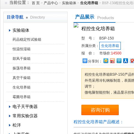
当前位置：
首 页
>
产品中心
>
实验箱体
>
生化培养箱
> BSP-150程控生化
产品展示
目录导航
Directory
Products
武汉华科达实验设备有限公司
程控生化培养箱
实验箱体
型 号：
BSP-150
药品稳定性试验箱
所属分类：
生化培养箱
恒温恒湿箱
报 价：
市场价:
14500
鼓风干燥箱
分享到：
振荡培养箱
程控生化培养箱BSP-150产品
真空干燥箱
外壳采用冷轧钢板制造，表面
调节；
生化培养箱
微电脑智能控制，液晶显示控
霉菌培养箱
电子天平衡器
咨询订购
常用实验仪器
程控生化培养箱产品概述：
松洋