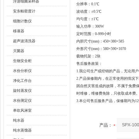
浮游细菌采样器
分辨率：0.1℃
安东帕密度计
波动度：±0.5℃
均匀度：±1℃
细胞计数仪
输入功率：300W
移液器
定时范围：0-999小时
超声波清洗器
内胆尺寸(mm)：450×380×585
外形尺寸(mm)：580×590×1070
灭菌器
载物托架：2块
生物安全柜
售后服务政策：
水份分析仪
1.我公司生产或经销的产品，无论用
2.产品保修期内，在正常使用的情况
净化工作台
因自然灾害造成的故障，不属于免费
旋转蒸发仪
时维修，维修费免除，只收取成本费
水份测定仪
3.本公司售后服务产品，保修期均为1
单吹风淋室
纯水器
产品：
纯水蒸馏器