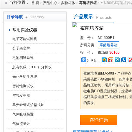
当前位置：
首 页
>
产品中心
>
实验箱体
>
霉菌培养箱
> MJ-500F-I霉菌培养
产品展示
目录导航
Directory
Products
武汉华科达实验设备有限公司
霉菌培养箱
常用实验仪器
型 号：
MJ-500F-I
电子万能试验机
所属分类：
霉菌培养箱
分子杂交炉
报 价：
市场价:
30100
电池测试系统
分享到：
总有机碳（TOC）分析仪
霉菌培养箱MJ-500F-I产品特
光化学衍生系统
采用镜面不锈钢内胆，四角半
品牌压缩机，采用环保制冷剂（
密封性测试仪
微电脑PID温度控制器，控温
空气发生器
循环风扇速度三档调速控制，
的挥发。
马弗炉管式炉箱式炉
气体吸收装置
咨询订购
气体流量计
霉菌培养箱产品概述：