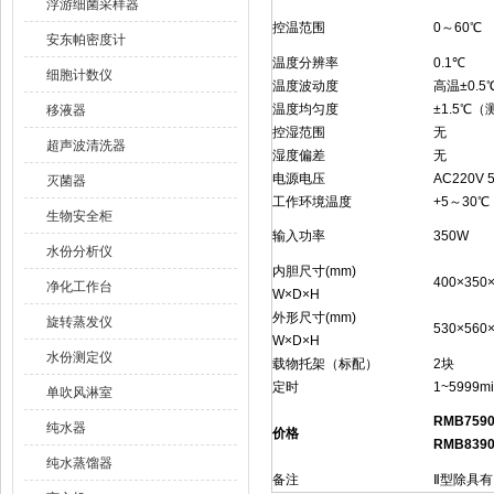
浮游细菌采样器
控温范围
0～60℃
安东帕密度计
温度分辨率
0.1℃
细胞计数仪
温度波动度
高温±0.5
温度均匀度
±1.5℃
移液器
控湿范围
无
超声波清洗器
湿度偏差
无
电源电压
AC220V 
灭菌器
工作环境温度
+5～30℃
生物安全柜
输入功率
350W
水份分析仪
内胆尺寸(mm)
400×350
净化工作台
W×D×H
外形尺寸(mm)
旋转蒸发仪
530×560
W×D×H
水份测定仪
载物托架（标配）
2块
定时
1~5999m
单吹风淋室
RMB759
纯水器
价格
RMB839
纯水蒸馏器
备注
Ⅱ型除具