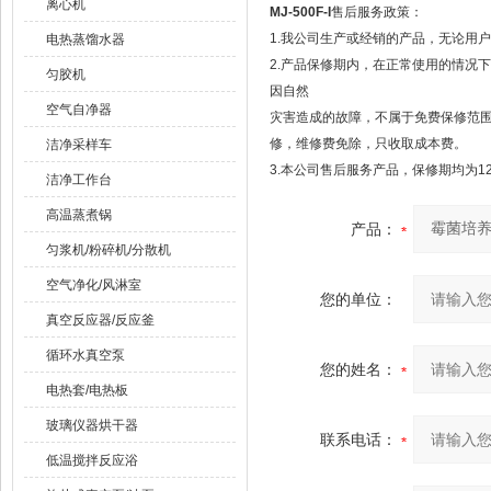
离心机
MJ-500F-I
售后服务政策：
1.我公司生产或经销的产品，无论用
电热蒸馏水器
2.产品保修期内，在正常使用的情况
匀胶机
因自然
空气自净器
灾害造成的故障，不属于免费保修范
修，维修费免除，只收取成本费。
洁净采样车
3.本公司售后服务产品，保修期均为1
洁净工作台
高温蒸煮锅
产品：
匀浆机/粉碎机/分散机
空气净化/风淋室
您的单位：
真空反应器/反应釜
循环水真空泵
您的姓名：
电热套/电热板
玻璃仪器烘干器
联系电话：
低温搅拌反应浴