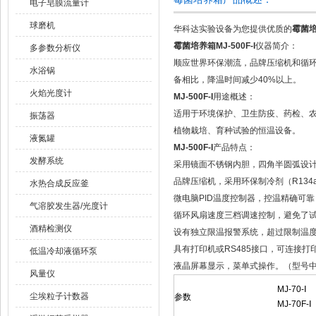
电子皂膜流量计
球磨机
华科达实验设备为您提供优质的
霉菌培养
霉菌培养箱MJ-500F-I
仪器简介：
多参数分析仪
顺应世界环保潮流，品牌压缩机和循
水浴锅
备相比，降温时间减少40%以上。
火焰光度计
MJ-500F-I
用途概述：
适用于环境保护、卫生防疫、药检、农
振荡器
植物栽培、育种试验的恒温设备。
液氮罐
MJ-500F-I
产品特点：
发酵系统
采用镜面不锈钢内胆，四角半圆弧设
品牌压缩机，采用环保制冷剂（R13
水热合成反应釜
微电脑PID温度控制器，控温精确可
气溶胶发生器/光度计
循环风扇速度三档调速控制，避免了
酒精检测仪
设有独立限温报警系统，超过限制温度
具有打印机或RS485接口，可连接打
低温冷却液循环泵
液晶屏幕显示，菜单式操作。（型号中带
风量仪
MJ-70-Ⅰ
尘埃粒子计数器
参数
MJ-70F-Ⅰ