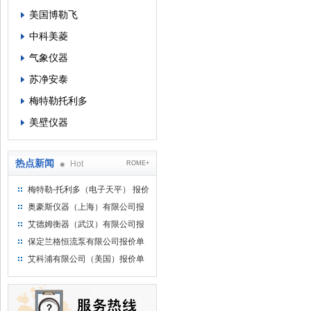
美国博勒飞
中科美菱
气象仪器
苏净安泰
梅特勒托利多
美壁仪器
热点新闻
Hot
ROME+
梅特勒-托利多（电子天平） 报价
单
奥豪斯仪器（上海）有限公司报
价单
艾德姆衡器（武汉）有限公司报
价单
保定兰格恒流泵有限公司报价单
艾科浦有限公司（美国）报价单