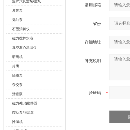
旋片式真空泵/油泵
常用邮箱：
皮带泵
无油泵
省份：
石墨消解仪
磁力搅拌水浴
详细地址：
真空离心浓缩仪
研磨机
补充说明：
冷阱
隔膜泵
杂交泵
验证码：
活塞泵
磁力/电动搅拌器
蠕动泵/恒流泵
除湿机