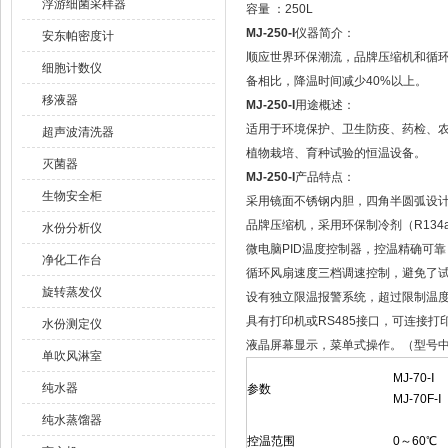
浮游细菌采样器
容量 ：250L
MJ-250-I
仪器简介：
安东帕密度计
顺应世界环保潮流，品牌压缩机和循
细胞计数仪
备相比，降温时间减少40%以上。
移液器
MJ-250-I
用途概述：
适用于环境保护、卫生防疫、药检、农
超声波清洗器
植物栽培、育种试验的恒温设备。
灭菌器
MJ-250-I
产品特点：
生物安全柜
采用镜面不锈钢内胆，四角半圆弧设
品牌压缩机，采用环保制冷剂（R13
水份分析仪
微电脑PID温度控制器，控温精确可
净化工作台
循环风扇速度三档调速控制，避免了
旋转蒸发仪
设有独立限温报警系统，超过限制温度
具有打印机或RS485接口，可连接打
水份测定仪
液晶屏幕显示，菜单式操作。（型号中带
单吹风淋室
MJ-70-Ⅰ
纯水器
参数
MJ-70F-Ⅰ
纯水蒸馏器
控温范围
0～60℃