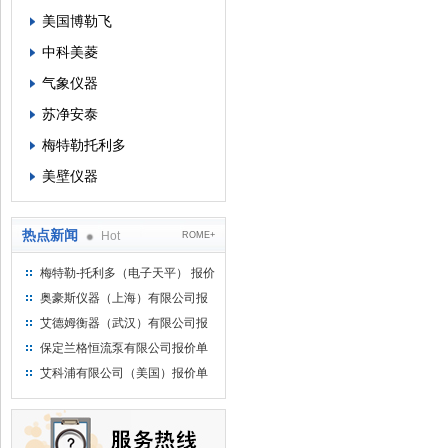
美国博勒飞
中科美菱
气象仪器
苏净安泰
梅特勒托利多
美壁仪器
热点新闻
Hot
ROME+
梅特勒-托利多（电子天平） 报价
单
奥豪斯仪器（上海）有限公司报
价单
艾德姆衡器（武汉）有限公司报
价单
保定兰格恒流泵有限公司报价单
艾科浦有限公司（美国）报价单