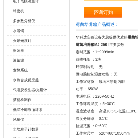
电子皂膜流量计
球磨机
咨询订购
多参数分析仪
霉菌培养箱产品概述：
水浴锅
华科达实验设备为您提供优质的
霉菌培养
火焰光度计
霉菌培养箱MJ-250-I
主要参数
振荡器
定时范围 ：1~9999min
载物托架 ：3块
液氮罐
环保制冷剂 ：无
发酵系统
微电脑控制湿度功能 ：无
水热合成反应釜
工作室材质 ：镜面不锈钢内胆
功率 ：650W
气溶胶发生器/光度计
电源电压 ：220V-50HZ
酒精检测仪
工作环境温度 ：5~30℃
低温冷却液循环泵
温度波动度 ：高温±0.5℃-低温±1.0℃
温度分辨率 ：0.1℃
风量仪
控温范围 ：0~60℃
尘埃粒子计数器
工作室尺寸 ：520*460*1050mm