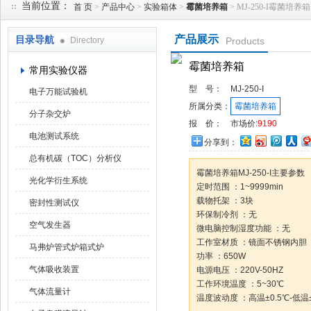
当前位置：
首 页
>
产品中心
>
实验箱体
>
霉菌培养箱
> MJ-250-I霉菌培养箱
产品展示
目录导航
Directory
Products
武汉华科达实验设备有限公司
霉菌培养箱
常用实验仪器
型 号：
MJ-250-I
电子万能试验机
所属分类：
霉菌培养箱
分子杂交炉
报 价：
市场价:
9190
电池测试系统
分享到：
总有机碳（TOC）分析仪
霉菌培养箱MJ-250-I主要参数
光化学衍生系统
定时范围 ：1~9999min
载物托架 ：3块
密封性测试仪
环保制冷剂 ：无
空气发生器
微电脑控制湿度功能 ：无
工作室材质 ：镜面不锈钢内胆
马弗炉管式炉箱式炉
功率 ：650W
气体吸收装置
电源电压 ：220V-50HZ
工作环境温度 ：5~30℃
气体流量计
温度波动度 ：高温±0.5℃-低温±