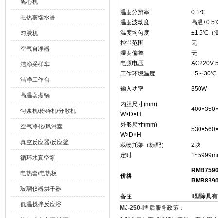
离心机
温度分辨率
0.1℃
电热蒸馏水器
温度波动度
高温±0.5
温度均匀度
±1.5℃
匀胶机
控湿范围
无
空气自净器
湿度偏差
无
电源电压
AC220V 
洁净采样车
工作环境温度
+5～30℃
洁净工作台
输入功率
350W
高温蒸煮锅
内胆尺寸(mm)
400×350
匀浆机/粉碎机/分散机
W×D×H
外形尺寸(mm)
空气净化/风淋室
530×560
W×D×H
真空反应器/反应釜
载物托架（标配）
2块
定时
1~5999m
循环水真空泵
RMB759
电热套/电热板
价格
RMB839
玻璃仪器烘干器
备注
Ⅱ型除具
低温搅拌反应浴
MJ-250-I
售后服务政策：