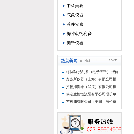
中科美菱
气象仪器
苏净安泰
梅特勒托利多
美壁仪器
热点新闻
Hot
ROME+
梅特勒-托利多（电子天平） 报价
单
奥豪斯仪器（上海）有限公司报
价单
艾德姆衡器（武汉）有限公司报
价单
保定兰格恒流泵有限公司报价单
艾科浦有限公司（美国）报价单