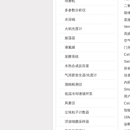
球磨机
二
多参数分析仪
箱
水浴锅
直
V
火焰光度计
高
振荡器
空
液氮罐
门
Ce
发酵系统
S
水热合成反应釜
所
气溶胶发生器/光度计
培
内
酒精检测仪
Sm
低温冷却液循环泵
用
风量仪
Ce
智
尘埃粒子计数器
1
浮游细菌采样器
诊