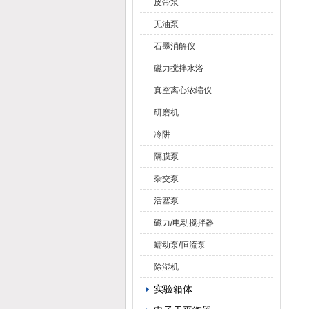
皮带泵
无油泵
石墨消解仪
磁力搅拌水浴
真空离心浓缩仪
研磨机
冷阱
隔膜泵
杂交泵
活塞泵
磁力/电动搅拌器
蠕动泵/恒流泵
除湿机
实验箱体