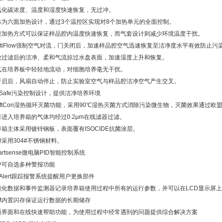
氧化碳浓度、温度和湿度快速恢复，无过冲。
体为六面加热设计，通过3个温控区实现对8个加热单元的全面控制。
接加热方式可以保证样品腔内温度快速恢复，而气套设计则减少环境温度干扰。
entiFlow强制空气对流，门关闭后，加速样品腔空气迅速恢复至洁净度水平有效防止污
效过滤后的洁净、柔和气流掠过水盘表面，加速湿度上升和恢复。
气在培养板中轻轻地流动，对细胞培养毫无干扰。
开启后，风扇自动停止，防止实验室空气与样品腔洁净空气产生交叉。
lSafe污染控制设计，提供洁净培养环境
wiftCon湿热循环灭菌功能，采用90℃湿热灭菌方式消除污染微生物，灭菌效果通过欧
有进入培养箱的气体均经过0.2μm在线滤器过滤。
养箱主体采用镀锌钢板，表面覆有ISOCIDE抗菌涂层。
胆采用304#不锈钢材料。
artsense微电脑PID智能控制系统
户可自选多种警报功能
lAlert跟踪报警系统提醒用户更换部件
能化数据和事件监测器记录培养箱使用过程中所有的运行参数，并可以在LCD显示屏
6M内置闪存保证运行数据的长期储存
断界面和在线快速帮助功能，为使用过程中经常遇到的问题提供综合解决方案