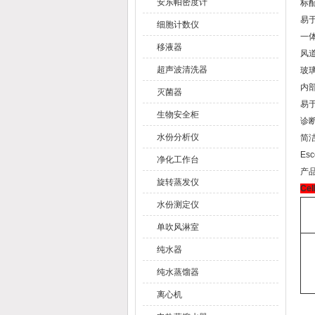
安东帕密度计
标配
易
细胞计数仪
一
移液器
风
超声波清洗器
玻
内
灭菌器
易
生物安全柜
诊
水份分析仪
简
E
净化工作台
产
旋转蒸发仪
Ce
水份测定仪
单吹风淋室
纯水器
纯水蒸馏器
离心机