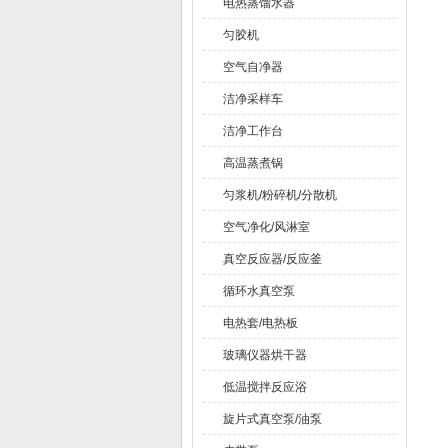
电热蒸馏水器
匀胶机
空气自净器
洁净采样车
洁净工作台
高温蒸煮锅
匀浆机/粉碎机/分散机
空气净化/风淋室
真空反应器/反应釜
循环水真空泵
电热套/电热板
玻璃仪器烘干器
低温搅拌反应浴
旋片式真空泵/油泵