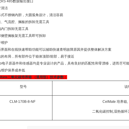
RS 485数据输出接口
于清洁
体式不锈钢内胆，大圆弧角设计，清洁容易
道、气流腔、搁板的拆卸无需工具
璃内门拆卸无需工具
部侧壁搁板架无需工具即可拆卸
于维护
断界面和在线快速帮助功能可以辅助快速查明故障原因并提供整体解决方案
洁的布局，所有部件位于箱体顶部/前部，易于接近
sco电子原器件和传感器均是专业设计的产品，具有良好的匹配性和零漂移，进而尽可
品维护保养成本低
lMate二氧化碳培养箱 （通用型）
技术参数：
型号
说
CLM-170B-8-NF
CelMate
培养箱, 
二氧化碳控制,湿热循环灭菌,