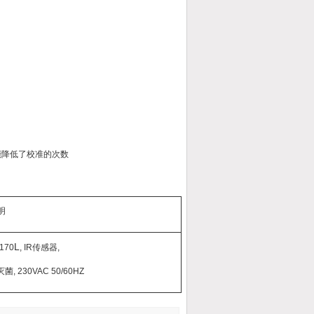
能降低了校准的次数
明
L
170
, IR传感器,
 230VAC 50/60HZ