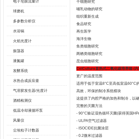
电子皂膜流量计
干细胞研究
哺乳动物的研究
球磨机
组织重新生成
多参数分析仪
食品研究
水浴锅
再生医学
海洋生物
火焰光度计
鱼类细胞研究
振荡器
两栖类细胞研究
液氮罐
昆虫细胞研究
CelCulture直热式二氧化碳培养箱
(内
发酵系统
更广的温度范围
水热合成反应釜
适用于低于室温8°C至高低室温60°
气溶胶发生器/光度计
高效，环保的制冷系统模块
这提供了内腔严格的加热和制冷，以
酒精检测仪
完整的灭菌方法
低温冷却液循环泵
- 90°C验证湿热循环灭菌(获得英国HP
风量仪
- ULPA空气过滤器
- ISOCIDE抗菌涂层
尘埃粒子计数器
- 0.2微米过滤器