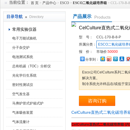
当前位置：
首 页
>
产品中心
>
ESCO
>
ESCO二氧化碳培养箱
> CCL-170-
产品展示
目录导航
Directory
Products
武汉华科达实验设备有限公司
CelCulture直热式二
常用实验仪器
型 号：
CCL-170-B-8-P
电子万能试验机
所属分类：
ESCO二氧化碳培养
分子杂交炉
报 价：
市场价:
50000
电池测试系统
分享到：
总有机碳（TOC）分析仪
Esco公司CelCulture
光化学衍生系统
解决方案。
制冷系统允许样品在/或低于室
密封性测试仪
空气发生器
咨询订购
马弗炉管式炉箱式炉
CelCulture直热式二氧化碳培
气体吸收装置
气体流量计
CelCulture直热式二氧化碳培养箱
(内