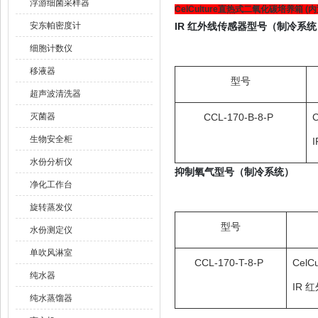
浮游细菌采样器
CelCulture直热式二氧化碳培养箱
(内
安东帕密度计
IR
红外线传感器型号（制冷系统
细胞计数仪
移液器
型号
超声波清洗器
灭菌器
CCL-170-B-8-P
生物安全柜
水份分析仪
抑制氧气型号（制冷系统）
净化工作台
旋转蒸发仪
型号
水份测定仪
单吹风淋室
CCL-170-T-8-P
Cel
纯水器
IR 
纯水蒸馏器