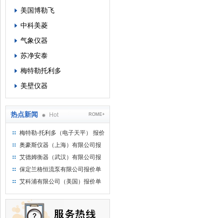
美国博勒飞
中科美菱
气象仪器
苏净安泰
梅特勒托利多
美壁仪器
热点新闻
Hot
ROME+
梅特勒-托利多（电子天平） 报价
单
奥豪斯仪器（上海）有限公司报
价单
艾德姆衡器（武汉）有限公司报
价单
保定兰格恒流泵有限公司报价单
艾科浦有限公司（美国）报价单