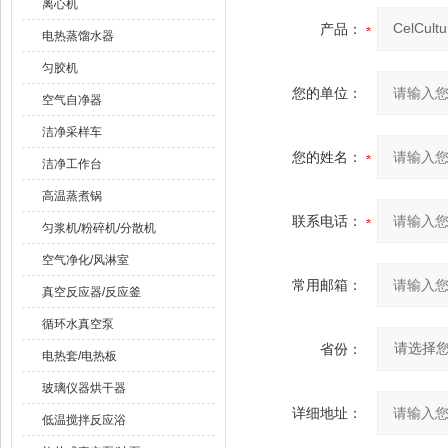
离心机
产品：
电热蒸馏水器
匀胶机
您的单位：
空气自净器
洁净采样车
您的姓名：
洁净工作台
高温蒸煮锅
联系电话：
匀浆机/粉碎机/分散机
空气净化/风淋室
常用邮箱：
真空反应器/反应釜
循环水真空泵
省份：
电热套/电热板
玻璃仪器烘干器
详细地址：
低温搅拌反应浴