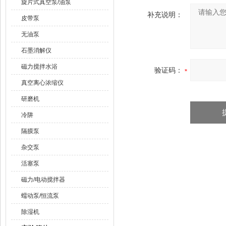
旋片式真空泵/油泵
补充说明：
皮带泵
无油泵
石墨消解仪
磁力搅拌水浴
验证码：
真空离心浓缩仪
研磨机
冷阱
隔膜泵
杂交泵
活塞泵
磁力/电动搅拌器
蠕动泵/恒流泵
除湿机