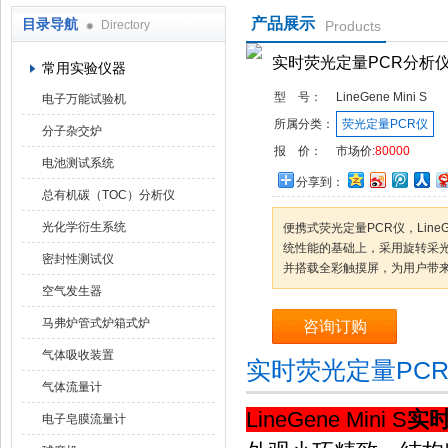
产品展示
目录导航
Directory
Products
武汉华科达实验设备有限公司
实时荧光定量PCR分析
常用实验仪器
型 号：
LineGene Mini S
电子万能试验机
所属分类：
荧光定量PCR仪
分子杂交炉
报 价：
市场价:
80000
电池测试系统
分享到：
总有机碳（TOC）分析仪
光化学衍生系统
便携式荧光定量PCR仪，LineG
统性能的基础上，采用旋转采
密封性测试仪
并搭载全彩触摸屏，为用户带
空气发生器
马弗炉管式炉箱式炉
咨询订购
气体吸收装置
实时荧光定量PC
气体流量计
LineGene Mini S
实时
电子皂膜流量计