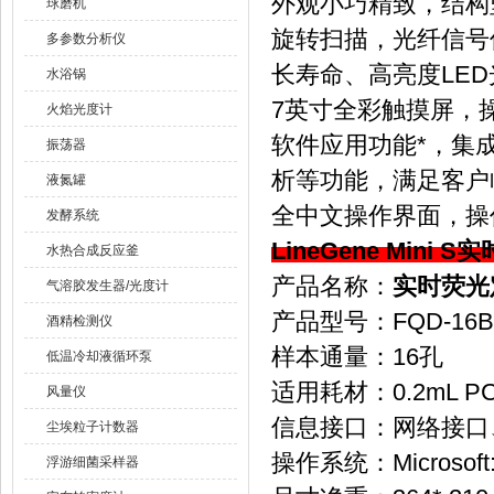
外观小巧精致，结构
球磨机
旋转扫描，光纤信号
多参数分析仪
长寿命、高亮度LE
水浴锅
7英寸全彩触摸屏，
火焰光度计
软件应用功能*，集
振荡器
析等功能，满足客户
液氮罐
全中文操作界面，操
发酵系统
LineGene Mini S
实
水热合成反应釜
产品名称：
实时荧光
气溶胶发生器/光度计
产品型号：FQD-16B
酒精检测仪
样本通量：16孔
低温冷却液循环泵
适用耗材：0.2mL PC
风量仪
信息接口：网络接口
尘埃粒子计数器
操作系统：Microsoft:W
浮游细菌采样器