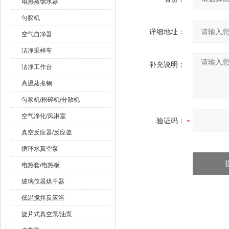
电热蒸馏水器
匀胶机
详细地址：
空气自净器
洁净采样车
补充说明：
洁净工作台
高温蒸煮锅
匀浆机/粉碎机/分散机
空气净化/风淋室
验证码：
真空反应器/反应釜
循环水真空泵
电热套/电热板
玻璃仪器烘干器
低温搅拌反应浴
旋片式真空泵/油泵