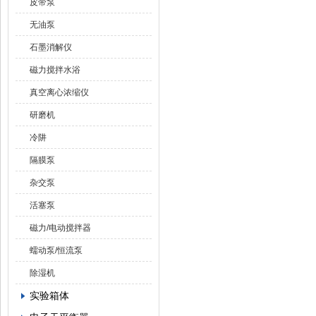
皮带泵
无油泵
石墨消解仪
磁力搅拌水浴
真空离心浓缩仪
研磨机
冷阱
隔膜泵
杂交泵
活塞泵
磁力/电动搅拌器
蠕动泵/恒流泵
除湿机
实验箱体