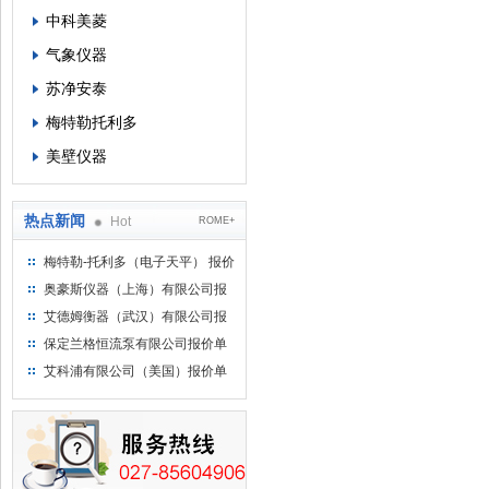
中科美菱
气象仪器
苏净安泰
梅特勒托利多
美壁仪器
热点新闻
Hot
ROME+
梅特勒-托利多（电子天平） 报价
单
奥豪斯仪器（上海）有限公司报
价单
艾德姆衡器（武汉）有限公司报
价单
保定兰格恒流泵有限公司报价单
艾科浦有限公司（美国）报价单