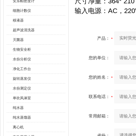
尺寸净重：364* 210
安东帕密度计
输入电源：AC，220V
细胞计数仪
移液器
超声波清洗器
产品：
灭菌器
生物安全柜
您的单位：
水份分析仪
净化工作台
您的姓名：
旋转蒸发仪
水份测定仪
联系电话：
单吹风淋室
纯水器
常用邮箱：
纯水蒸馏器
离心机
省份：