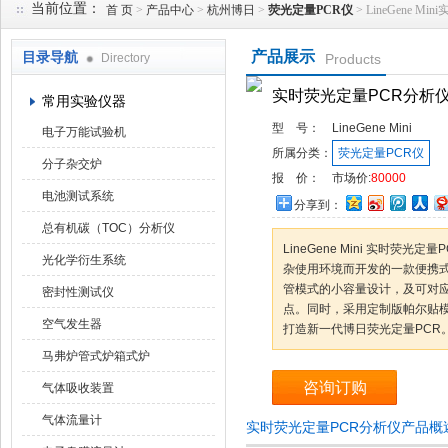
当前位置：
首 页
>
产品中心
>
杭州博日
>
荧光定量PCR仪
> LineGene 
产品展示
目录导航
Directory
Products
武汉华科达实验设备有限公司
实时荧光定量PCR分析
常用实验仪器
型 号：
LineGene Mini
电子万能试验机
所属分类：
荧光定量PCR仪
分子杂交炉
报 价：
市场价:
80000
电池测试系统
分享到：
总有机碳（TOC）分析仪
LineGene Mini 实时荧
光化学衍生系统
杂使用环境而开发的一款便携式
管模式的小容量设计，及可对
密封性测试仪
点。同时，采用定制版帕尔贴
空气发生器
打造新一代博日荧光定量PCR
马弗炉管式炉箱式炉
咨询订购
气体吸收装置
气体流量计
实时荧光定量PCR分析仪产品概