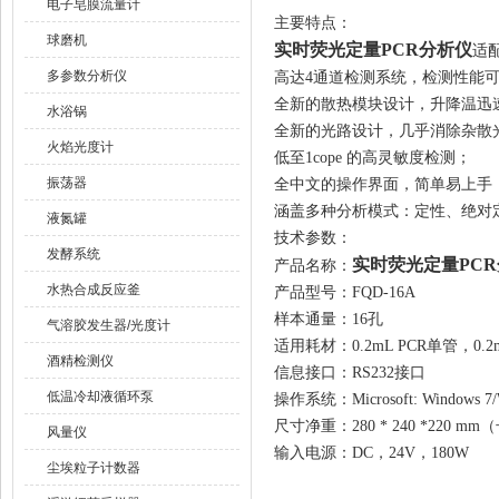
电子皂膜流量计
主要特点：
球磨机
实时荧光定量PCR分析仪
适
多参数分析仪
高达4通道检测系统，检测性能可
全新的散热模块设计，升降温迅
水浴锅
全新的光路设计，几乎消除杂散
火焰光度计
低至1cope 的高灵敏度检测；
振荡器
全中文的操作界面，简单易上手
涵盖多种分析模式：定性、绝对
液氮罐
技术参数：
发酵系统
实时荧光定量PC
产品名称：
水热合成反应釜
产品型号：FQD-16A
样本通量：16孔
气溶胶发生器/光度计
适用耗材：0.2mL PCR单管，0
酒精检测仪
信息接口：RS232接口
低温冷却液循环泵
操作系统：Microsoft: Windows 7/W
尺寸净重：280 * 240 *220 mm
风量仪
输入电源：DC，24V，180W
尘埃粒子计数器