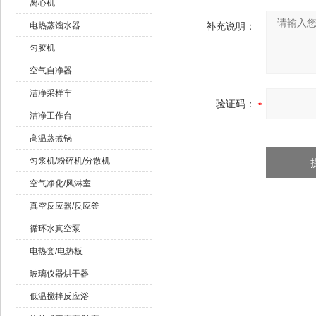
离心机
电热蒸馏水器
补充说明：
匀胶机
空气自净器
洁净采样车
验证码：
洁净工作台
高温蒸煮锅
匀浆机/粉碎机/分散机
空气净化/风淋室
真空反应器/反应釜
循环水真空泵
电热套/电热板
玻璃仪器烘干器
低温搅拌反应浴