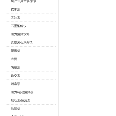
旋片式真空泵/油泵
皮带泵
无油泵
石墨消解仪
磁力搅拌水浴
真空离心浓缩仪
研磨机
冷阱
隔膜泵
杂交泵
活塞泵
磁力/电动搅拌器
蠕动泵/恒流泵
除湿机