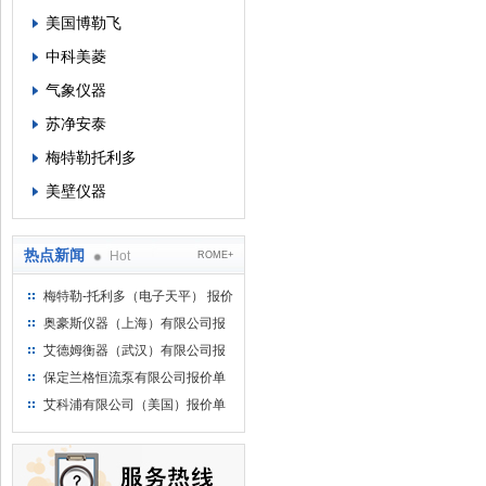
美国博勒飞
中科美菱
气象仪器
苏净安泰
梅特勒托利多
美壁仪器
热点新闻
Hot
ROME+
梅特勒-托利多（电子天平） 报价
单
奥豪斯仪器（上海）有限公司报
价单
艾德姆衡器（武汉）有限公司报
价单
保定兰格恒流泵有限公司报价单
艾科浦有限公司（美国）报价单