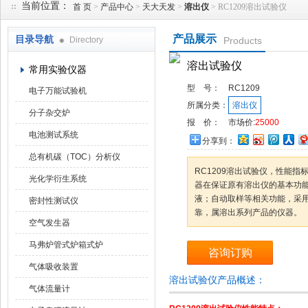
当前位置：
首 页
>
产品中心
>
天大天发
>
溶出仪
> RC1209溶出试验仪
产品展示
目录导航
Directory
Products
武汉华科达实验设备有限公司
溶出试验仪
常用实验仪器
型 号：
RC1209
电子万能试验机
所属分类：
溶出仪
分子杂交炉
报 价：
市场价:
25000
电池测试系统
分享到：
总有机碳（TOC）分析仪
RC1209溶出试验仪，性能指
光化学衍生系统
器在保证原有溶出仪的基本功
液；自动取样等相关功能，采
密封性测试仪
靠，属溶出系列产品的仪器。
空气发生器
马弗炉管式炉箱式炉
咨询订购
气体吸收装置
溶出试验仪产品概述：
气体流量计