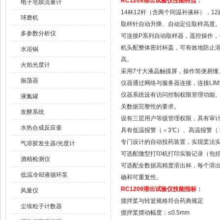
RC1209
溶出试验仪
性能特点：
电子皂膜流量计
14杯12杆（含两个同温补液杯），1
球磨机
取样针自动升降、自动定位取样高度
多参数分析仪
可连接P系列自动取样器，遥控操作，
机头配整体密封杯盖，可有效地防止溶
水浴锅
高。
火焰光度计
采用7寸大液晶触摸屏，操作简便易懂
振荡器
仪器通过网络与服务器连接，连接LI
仪器系统设有访问控制权限管理功能、
液氮罐
关数据完整性的要求。
发酵系统
设有三层用户等级管理权限，具有审
水热合成反应釜
具有低温报警（＜3℃）、高温报警（
专门设计的自动投药装置，实现桨法
气溶胶发生器/光度计
可选配微型打印机打印实验记录（包
酒精检测仪
可选配全数据高精度溶出杯，每个溶出
低温冷却液循环泵
确和可重复性。
RC1209
溶出试验仪
技能指标：
风量仪
搅拌桨与转篮规格符合药典规定
尘埃粒子计数器
搅拌桨摆动幅度：≤0.5mm