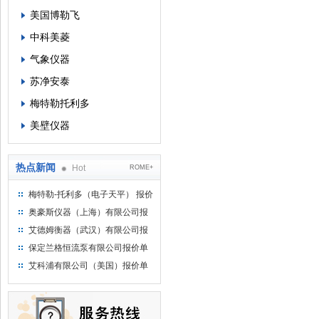
美国博勒飞
中科美菱
气象仪器
苏净安泰
梅特勒托利多
美壁仪器
热点新闻
Hot
ROME+
梅特勒-托利多（电子天平） 报价
单
奥豪斯仪器（上海）有限公司报
价单
艾德姆衡器（武汉）有限公司报
价单
保定兰格恒流泵有限公司报价单
艾科浦有限公司（美国）报价单