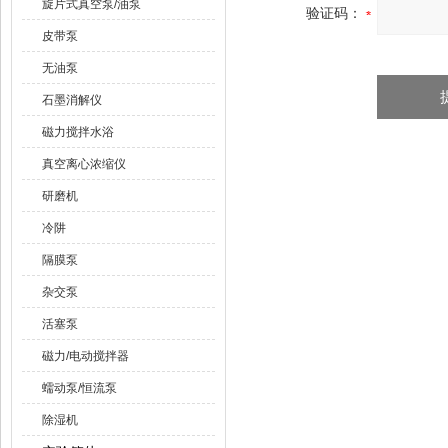
旋片式真空泵/油泵
验证码：
皮带泵
无油泵
石墨消解仪
磁力搅拌水浴
真空离心浓缩仪
研磨机
冷阱
隔膜泵
杂交泵
活塞泵
磁力/电动搅拌器
蠕动泵/恒流泵
除湿机