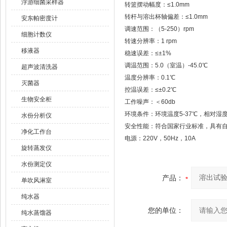
浮游细菌采样器
转篮摆动幅度：≤1.0mm
转杆与溶出杯轴偏差：≤1.0mm
安东帕密度计
调速范围：（5-250）rpm
细胞计数仪
转速分辨率：1 rpm
移液器
稳速误差：≤±1%
调温范围：5.0（室温）-45.0℃
超声波清洗器
温度分辨率：0.1℃
灭菌器
控温误差：≤±0.2℃
生物安全柜
工作噪声：＜60db
环境条件：环境温度5-37℃，相对湿度
水份分析仪
安全性能：符合国家行业标准，具有
净化工作台
电源：220V，50Hz，10A
旋转蒸发仪
水份测定仪
产品：
单吹风淋室
纯水器
您的单位：
纯水蒸馏器