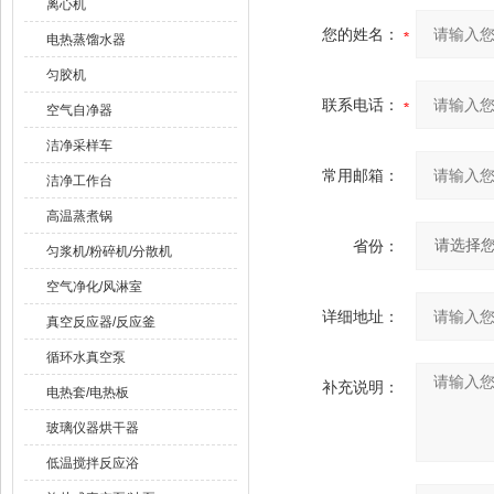
离心机
您的姓名：
电热蒸馏水器
匀胶机
联系电话：
空气自净器
洁净采样车
常用邮箱：
洁净工作台
高温蒸煮锅
省份：
匀浆机/粉碎机/分散机
空气净化/风淋室
详细地址：
真空反应器/反应釜
循环水真空泵
补充说明：
电热套/电热板
玻璃仪器烘干器
低温搅拌反应浴