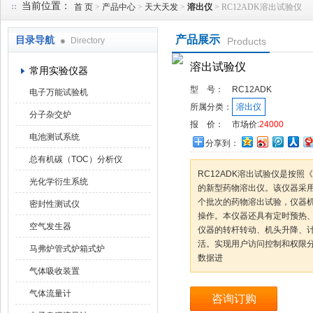
当前位置：
首 页
>
产品中心
>
天大天发
>
溶出仪
> RC12ADK溶出试验仪
产品展示
目录导航
Directory
Products
武汉华科达实验设备有限公司
溶出试验仪
常用实验仪器
型 号：
RC12ADK
电子万能试验机
所属分类：
溶出仪
分子杂交炉
报 价：
市场价:
24000
电池测试系统
分享到：
总有机碳（TOC）分析仪
RC12ADK溶出试验仪是按
光化学衍生系统
的新型药物溶出仪。该仪器采用
个批次的药物溶出试验，仪器
密封性测试仪
操作。本仪器还具有定时预热
空气发生器
仪器的转杆转动、机头升降、
活。实现用户访问控制和权限
马弗炉管式炉箱式炉
数据进
气体吸收装置
气体流量计
咨询订购