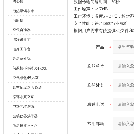
离心机
数据传输间隔时间：30秒
工作噪声：＜60dB
电热蒸馏水器
工作环境：温度5－37℃，相对湿
匀胶机
安全性能：符合国家行业标准
空气自净器
根据用户需求有偿提供3Q文件和
洁净采样车
产品：
洁净工作台
高温蒸煮锅
您的单位：
匀浆机/粉碎机/分散机
空气净化/风淋室
您的姓名：
真空反应器/反应釜
循环水真空泵
联系电话：
电热套/电热板
玻璃仪器烘干器
常用邮箱：
低温搅拌反应浴