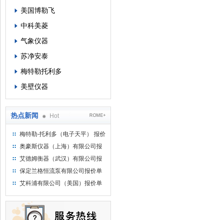
美国博勒飞
中科美菱
气象仪器
苏净安泰
梅特勒托利多
美壁仪器
热点新闻
Hot
ROME+
梅特勒-托利多（电子天平） 报价
单
奥豪斯仪器（上海）有限公司报
价单
艾德姆衡器（武汉）有限公司报
价单
保定兰格恒流泵有限公司报价单
艾科浦有限公司（美国）报价单