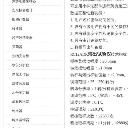
浮游细菌采样器
可选用小杯法配件进行药典第三
安东帕密度计
数据完整性新功能：
细胞计数仪
1. 用户名和密码访问控制。
2. 设有五级用户拥有不同的操
移液器
3. 具有系统安全性和逻辑安全性
超声波清洗器
4. 具有审计追踪功能。
灭菌器
5. 数据导出与备份。
溶出试验仪
RC12ADK
技术指标
生物安全柜
搅拌桨摆动幅度：≤0.5mm
水份分析仪
转篮摆动幅度：≤1.0mm
净化工作台
转杆与溶出杯轴偏差：≤2.0mm。
调速范围：25－250 转/分
旋转蒸发仪
转速分辨率：1 转/分稳速误差：≤
水份测定仪
调温范围：5℃（室温）－45℃
单吹风淋室
温度分辨率：0.1℃
控温误差：≤±0.3℃
纯水器
程控取样次数：≤2880 次
纯水蒸馏器
程控取样周期：≥1分钟，≤2880