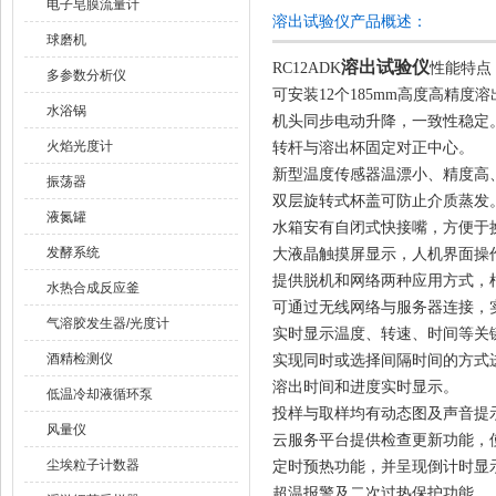
电子皂膜流量计
溶出试验仪产品概述：
球磨机
溶出试验仪
RC12ADK
性能特点
多参数分析仪
可安装12个185mm高度高精度
水浴锅
机头同步电动升降，一致性稳定
火焰光度计
转杆与溶出杯固定对正中心。
新型温度传感器温漂小、精度高
振荡器
双层旋转式杯盖可防止介质蒸发
液氮罐
水箱安有自闭式快接嘴，方便于
发酵系统
大液晶触摸屏显示，人机界面操
提供脱机和网络两种应用方式，
水热合成反应釜
可通过无线网络与服务器连接，
气溶胶发生器/光度计
实时显示温度、转速、时间等关
酒精检测仪
实现同时或选择间隔时间的方式
溶出时间和进度实时显示。
低温冷却液循环泵
投样与取样均有动态图及声音提
风量仪
云服务平台提供检查更新功能，
尘埃粒子计数器
定时预热功能，并呈现倒计时显
超温报警及二次过热保护功能。