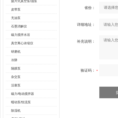
旋片式真空泵/油泵
省份：
皮带泵
无油泵
详细地址：
石墨消解仪
磁力搅拌水浴
补充说明：
真空离心浓缩仪
研磨机
冷阱
隔膜泵
验证码：
杂交泵
活塞泵
磁力/电动搅拌器
蠕动泵/恒流泵
除湿机