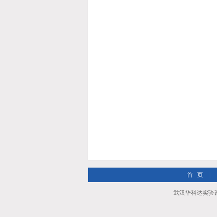
首 页
|
武汉华科达实验设备有