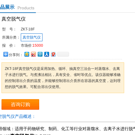
品展示
Products
真空脱气仪
型 号：
ZKT-18F
所属分类：
真空脱气仪
报 价：
市场价:
15000
分享到：
ZKT-18F真空脱气仪是采用加热、循环、抽真空三法合一对蒸馏水、去离
子水进行脱气。与煮沸法相比，具有安全、省时等优点。该仪器能够准确
的控制溶出介质的温度，并能够控制溶出介质所在容器的真空度，达到理
想的脱气效果。可配合溶出仪使用。
咨询订购
空脱气仪产品概述：
用领域：适用于药物研究、制药、化工等行业对蒸馏水、去离子水进行脱