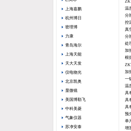
ZK
温
上海嘉鹏
分
杭州博日
控
密理博
真空
力康
分辨
处
青岛海尔
加
上海天能
根
天大天发
ZK
加
仪电物光
一
北京凯奥
温
显微镜
具
美国博勒飞
具
具
中科美菱
预
气象仪器
单
苏净安泰
增