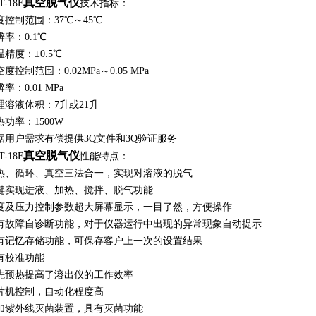
真空脱气仪
T-18F
技术指标：
度控制范围：37℃～45℃
辨率：0.1℃
温精度：±0.5℃
度控制范围：0.02MPa～0.05 MPa
率：0.01 MPa
理溶液体积：7升或21升
热功率：1500W
据用户需求有偿提供3Q文件和3Q验证服务
真空脱气仪
T-18F
性能特点：
热、循环、真空三法合一，实现对溶液的脱气
键实现进液、加热、搅拌、脱气功能
度及压力控制参数超大屏幕显示，一目了然，方便操作
有故障自诊断功能，对于仪器运行中出现的异常现象自动提示
有记忆存储功能，可保存客户上一次的设置结果
有校准功能
先预热提高了溶出仪的工作效率
片机控制，自动化程度高
加紫外线灭菌装置，具有灭菌功能