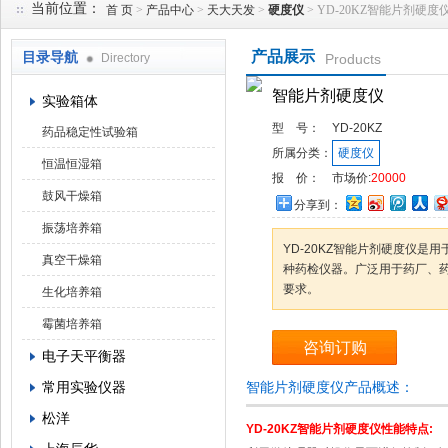
当前位置：
首 页
>
产品中心
>
天大天发
>
硬度仪
> YD-20KZ智能片剂硬度
产品展示
目录导航
Directory
Products
武汉华科达实验设备有限公司
智能片剂硬度仪
实验箱体
型 号：
YD-20KZ
药品稳定性试验箱
所属分类：
硬度仪
恒温恒湿箱
报 价：
市场价:
20000
鼓风干燥箱
分享到：
振荡培养箱
YD-20KZ智能片剂硬度仪是
真空干燥箱
种药检仪器。广泛用于药厂、
要求。
生化培养箱
霉菌培养箱
咨询订购
电子天平衡器
常用实验仪器
智能片剂硬度仪产品概述：
松洋
YD-20KZ
智能片剂硬度仪
性能特点: