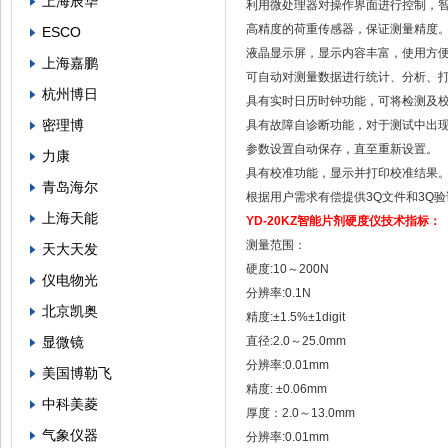
上海辰华
利用微处理器对操作界面进行控制，
高精度的荷重传感器，保证测量精度
ESCO
液晶显示屏，显示内容丰富，使用方
上海嘉鹏
可自动对测量数据进行统计、分析、
杭州博日
具有实时日历时钟功能，可将检测及
密理博
具有故障自诊断功能，对于测试中出
参数设置自动保存，直至重新设置。
力康
具有校准功能，显示并打印校准结果
青岛海尔
根据用户需求有偿提供3Q文件和3Q
上海天能
YD-20KZ
智能片剂硬度仪
技术指标：
测量范围：
天大天发
硬度:10～200N
仪电物光
分辨率:0.1N
北京凯奥
精度:±1.5%±1digit
显微镜
直径:2.0～25.0mm
分辨率:0.01mm
美国博勒飞
精度: ±0.06mm
中科美菱
厚度：2.0～13.0mm
气象仪器
分辨率:0.01mm