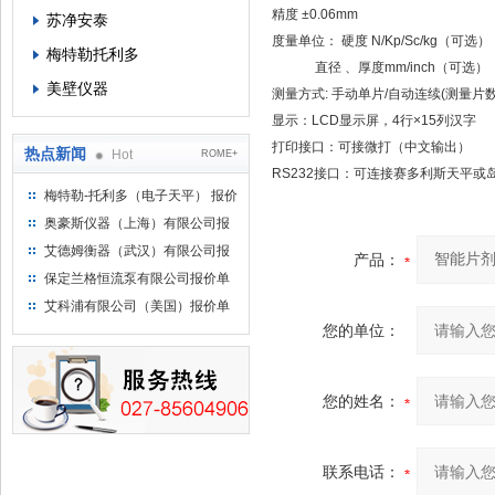
精度 ±0.06mm
苏净安泰
度量单位： 硬度 N/Kp/Sc/kg（可选
梅特勒托利多
直径 、厚度mm/inch（可选）
美壁仪器
测量方式: 手动单片/自动连续(测量片数≤
显示：LCD显示屏，4行×15列汉字
打印接口：可接微打（中文输出）
热点新闻
Hot
ROME+
RS232接口：可连接赛多利斯天平或
梅特勒-托利多（电子天平） 报价
单
奥豪斯仪器（上海）有限公司报
价单
艾德姆衡器（武汉）有限公司报
产品：
价单
保定兰格恒流泵有限公司报价单
艾科浦有限公司（美国）报价单
您的单位：
您的姓名：
联系电话：