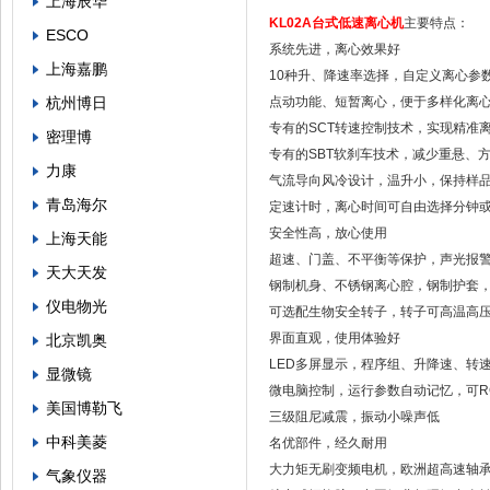
上海辰华
KL02A
台式低速离心机
主要特点：
ESCO
系统先进，离心效果好
上海嘉鹏
10种升、降速率选择，自定义离心参
杭州博日
点动功能、短暂离心，便于多样化离
专有的SCT转速控制技术，实现精准
密理博
专有的SBT软刹车技术，减少重悬、
力康
气流导向风冷设计，温升小，保持样
青岛海尔
定速计时，离心时间可自由选择分钟
安全性高，放心使用
上海天能
超速、门盖、不平衡等保护，声光报
天大天发
钢制机身、不锈钢离心腔，钢制护套
仪电物光
可选配生物安全转子，转子可高温高
界面直观，使用体验好
北京凯奥
LED多屏显示，程序组、升降速、转
显微镜
微电脑控制，运行参数自动记忆，可R
美国博勒飞
三级阻尼减震，振动小噪声低
中科美菱
名优部件，经久耐用
大力矩无刷变频电机，欧洲超高速轴
气象仪器