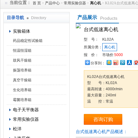
当前位置：
首 页
>
产品中心
>
常用实验仪器
>
离心机
> KL02A台式低速离
产品展示
目录导航
Directory
Products
武汉华科达实验设备有限公司
台式低速离心机
实验箱体
型 号：
KL02A
药品稳定性试验箱
所属分类：
离心机
恒温恒湿箱
报 价：
市场价:
5000
鼓风干燥箱
分享到：
振荡培养箱
KL02A台式低速离心机
真空干燥箱
型 号：KL02A
最高转速：4000r/min
生化培养箱
最大容量：240ml
霉菌培养箱
温 控：常温
电子天平衡器
常用实验仪器
咨询订购
松洋
台式低速离心机产品概述：