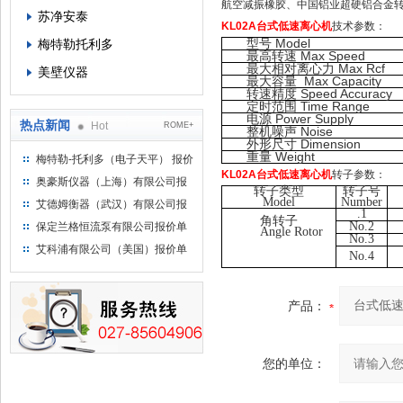
航空减振橡胶、中国铝业超硬铝合金
苏净安泰
KL02A
台式低速离心机
技术参数：
Model
梅特勒托利多
型号
Max Speed
最高转速
Max Rcf
最大相对离心力
美壁仪器
Max Capacity
最大容量
Speed Accuracy
转速精度
Time Range
定时范围
Power Supply
电源
热点新闻
Hot
ROME+
Noise
整机噪声
Dimension
外形尺寸
Weight
重量
梅特勒-托利多（电子天平） 报价
KL02A
台式低速离心机
转子参数：
单
奥豪斯仪器（上海）有限公司报
转子类型
转子号
价单
Model
Number
艾德姆衡器（武汉）有限公司报
.
1
角转子
价单
No.
2
保定兰格恒流泵有限公司报价单
Angle Rotor
No.
3
艾科浦有限公司（美国）报价单
No.
4
产品：
您的单位：