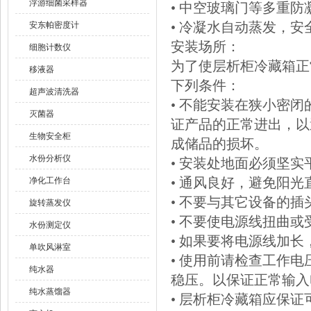
浮游细菌采样器
• 中空玻璃门等多重防
• 冷凝水自动蒸发，
安东帕密度计
安装场所：
细胞计数仪
为了使层析柜冷藏箱正
移液器
下列条件：
超声波清洗器
• 不能安装在狭小密
灭菌器
证产品的正常进出，以
生物安全柜
成储品的损坏。
水份分析仪
• 安装处地面必须坚实
• 通风良好，避免阳光
净化工作台
• 不要与其它设备的
旋转蒸发仪
• 不要使电源线扭曲或
水份测定仪
• 如果要将电源线加长
单吹风淋室
• 使用前请检查工作
纯水器
稳压。以保证正常输入电压
纯水蒸馏器
• 层析柜冷藏箱应保证