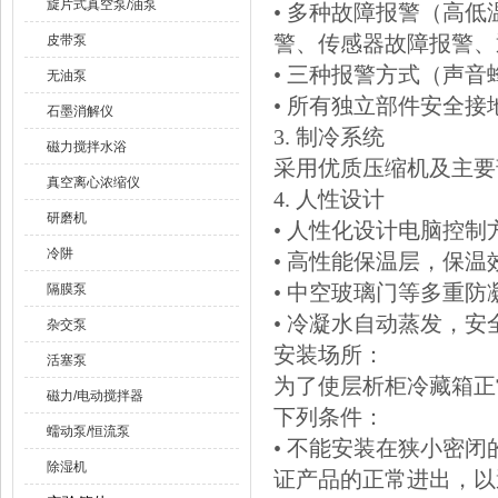
旋片式真空泵/油泵
• 多种故障报警（高
警、传感器故障报警、
皮带泵
• 三种报警方式（声
无油泵
• 所有独立部件安全接
石墨消解仪
3. 制冷系统
磁力搅拌水浴
采用优质压缩机及主要
真空离心浓缩仪
4. 人性设计
研磨机
• 人性化设计电脑控
冷阱
• 高性能保温层，保温
• 中空玻璃门等多重防
隔膜泵
• 冷凝水自动蒸发，
杂交泵
安装场所：
活塞泵
为了使层析柜冷藏箱正
磁力/电动搅拌器
下列条件：
蠕动泵/恒流泵
• 不能安装在狭小密
除湿机
证产品的正常进出，以