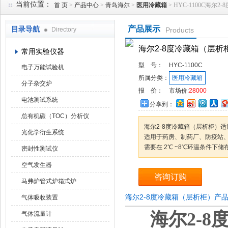
当前位置：
首 页
>
产品中心
>
青岛海尔
>
医用冷藏箱
> HYC-1100C海尔
产品展示
目录导航
Directory
Products
武汉华科达实验设备有限公司
海尔2-8度冷藏箱（层析
常用实验仪器
型 号：
HYC-1100C
电子万能试验机
所属分类：
医用冷藏箱
分子杂交炉
报 价：
市场价:
28000
电池测试系统
分享到：
总有机碳（TOC）分析仪
海尔2-8度冷藏箱（层析柜）适
光化学衍生系统
适用于药房、制药厂、防疫站
需要在 2℃ ~8℃环温条件下
密封性测试仪
空气发生器
咨询订购
马弗炉管式炉箱式炉
海尔2-8度冷藏箱（层析柜）产
气体吸收装置
海尔2-
气体流量计