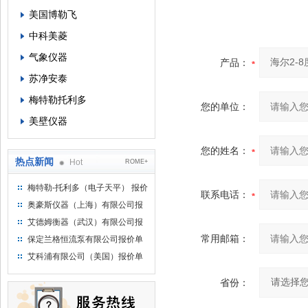
美国博勒飞
中科美菱
气象仪器
产品：
苏净安泰
梅特勒托利多
您的单位：
美壁仪器
您的姓名：
热点新闻
Hot
ROME+
梅特勒-托利多（电子天平） 报价
联系电话：
单
奥豪斯仪器（上海）有限公司报
价单
艾德姆衡器（武汉）有限公司报
价单
常用邮箱：
保定兰格恒流泵有限公司报价单
艾科浦有限公司（美国）报价单
省份：