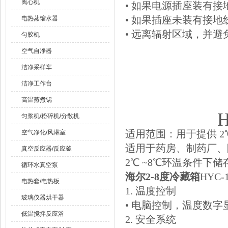
离心机
• 如果电源插座装有
• 如果插座未装有接
电热蒸馏水器
• 远离辐射区域，并
匀胶机
空气自净器
洁净采样车
洁净工作台
高温蒸煮锅
匀浆机/粉碎机/分散机
适用范围：用于提供 2
空气净化/风淋室
适用于药房、制药厂、
真空反应器/反应釜
2℃ ~8℃环温条件下
循环水真空泵
海尔2-8度冷藏箱
HYC
电热套/电热板
1. 温度控制
玻璃仪器烘干器
• 电脑控制，温度数字
低温搅拌反应浴
2. 安全系统