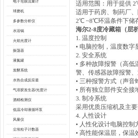
电子皂膜流量计
适用范围：用于提供 2
适用于药房、制药厂、
球磨机
2℃ ~8℃环温条件下
多参数分析仪
海尔2-8度冷藏箱（层
水浴锅
1. 温度控制
火焰光度计
• 电脑控制，温度数字
振荡器
2. 安全系统
液氮罐
• 多种故障报警（高
发酵系统
警、传感器故障报警、
• 三种报警方式（声
水热合成反应釜
• 所有独立部件安全接
气溶胶发生器/光度计
3. 制冷系统
酒精检测仪
采用优质压缩机及主要
低温冷却液循环泵
4. 人性设计
风量仪
• 人性化设计电脑控
尘埃粒子计数器
• 高性能保温层，保温