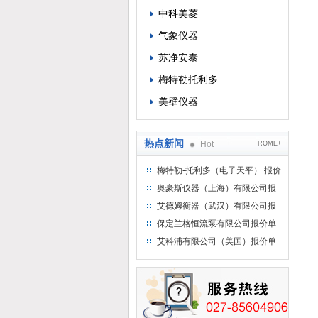
中科美菱
气象仪器
苏净安泰
梅特勒托利多
美壁仪器
热点新闻
Hot
ROME+
梅特勒-托利多（电子天平） 报价
单
奥豪斯仪器（上海）有限公司报
价单
艾德姆衡器（武汉）有限公司报
价单
保定兰格恒流泵有限公司报价单
艾科浦有限公司（美国）报价单