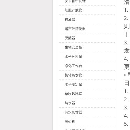
清
安东帕密度计
1
细胞计数仪
2
移液器
则
超声波清洗器
干
灭菌器
3
生物安全柜
发
水份分析仪
4
更
净化工作台
•
旋转蒸发仪
日
水份测定仪
1
单吹风淋室
2
纯水器
3
纯水蒸馏器
4
离心机
5