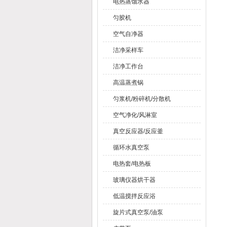
电热蒸馏水器
匀胶机
空气自净器
洁净采样车
洁净工作台
高温蒸煮锅
匀浆机/粉碎机/分散机
空气净化/风淋室
真空反应器/反应釜
循环水真空泵
电热套/电热板
玻璃仪器烘干器
低温搅拌反应浴
旋片式真空泵/油泵