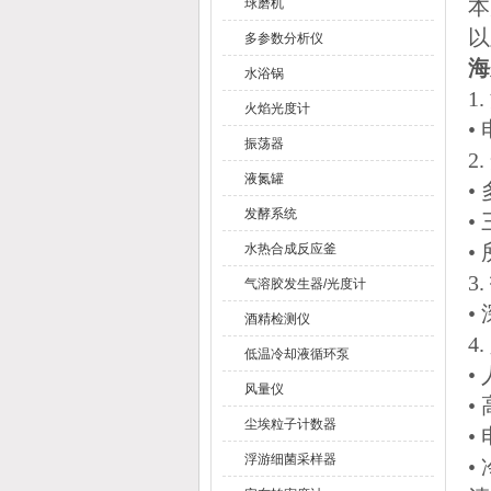
本
球磨机
以
多参数分析仪
海
水浴锅
1
火焰光度计
•
振荡器
2
液氮罐
•
发酵系统
•
•
水热合成反应釜
3
气溶胶发生器/光度计
•
酒精检测仪
4
低温冷却液循环泵
•
风量仪
•
尘埃粒子计数器
•
浮游细菌采样器
•