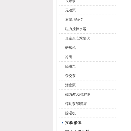
皮带泵
无油泵
石墨消解仪
磁力搅拌水浴
真空离心浓缩仪
研磨机
冷阱
隔膜泵
杂交泵
活塞泵
磁力/电动搅拌器
蠕动泵/恒流泵
除湿机
实验箱体