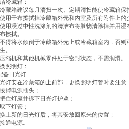
洁冷藏箱：
. 冷藏箱建议每月清扫一次。定期清扫能使冷藏箱保
. 使用干布擦拭掉冷藏箱外壳和内室及所有附件上
使用浸过中性洗涤剂的清洁布将脏物清除掉并用湿
布擦拭。
. 不得将水倾倒于冷藏箱外壳上或冷藏箱室内，否
生。
. 压缩机和其他机械零件处于密封状态，不需润滑。
换照明灯：
 配备日光灯
光灯安在冷藏箱的上前部，更换照明灯管时要注意
. 拔掉电源插头；
. 把住灯座并拆下日光灯护罩；
. 取下灯管；
. 换上新的日光灯后，将其安放回原来的位置；
. 接通电源。