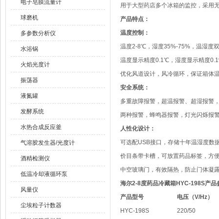
电子皂膜流量计
用于大型药店多个冰箱的监控，采用无
球磨机
产品特点：
温度控制：
多参数分析仪
温度2-8℃，湿度35%-75%，温湿
水浴锅
温度显示精度0.1℃，湿度显示精度0.
火焰光度计
优化风道设计，风冷循环，保证箱体
振荡器
安全系统：
液氮罐
多重故障报警，超温报警、超湿报警
发酵系统
两种报警，蜂鸣器报警，灯光闪烁报
水热合成反应釜
人性化设计：
可选配USB接口，存储十年温湿度数
气溶胶发生器/光度计
价目条带卡槽，可放置药品标签，方
酒精检测仪
中空玻璃门，有效隔热，防止门体凝
低温冷却液循环泵
海尔2-8度药品冷藏箱
HYC-198S
产品
风量仪
产品型号
电压（V/Hz）
尘埃粒子计数器
HYC-198S
220/50