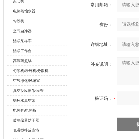
离心机
常用邮箱：
电热蒸馏水器
匀胶机
省份：
空气自净器
洁净采样车
详细地址：
洁净工作台
高温蒸煮锅
补充说明：
匀浆机/粉碎机/分散机
空气净化/风淋室
真空反应器/反应釜
验证码：
循环水真空泵
电热套/电热板
玻璃仪器烘干器
低温搅拌反应浴