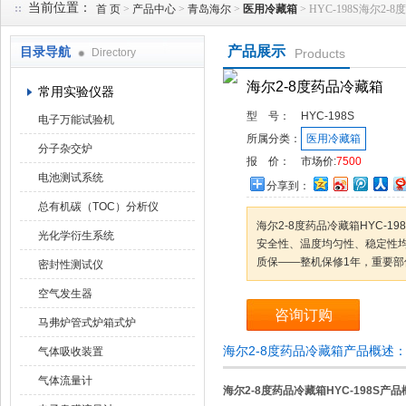
当前位置：
首 页
>
产品中心
>
青岛海尔
>
医用冷藏箱
> HYC-198S海尔2-
产品展示
目录导航
Directory
Products
武汉华科达实验设备有限公司
海尔2-8度药品冷藏箱
常用实验仪器
型 号：
HYC-198S
电子万能试验机
所属分类：
医用冷藏箱
分子杂交炉
报 价：
市场价:
7500
电池测试系统
分享到：
总有机碳（TOC）分析仪
海尔2-8度药品冷藏箱HYC-19
光化学衍生系统
安全性、温度均匀性、稳定性均
质保——整机保修1年，重要部
密封性测试仪
空气发生器
咨询订购
马弗炉管式炉箱式炉
海尔2-8度药品冷藏箱产品概述
气体吸收装置
气体流量计
海尔2-8度药品冷藏箱
HYC-198S产