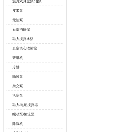
旋片式真空泵/油泵
皮带泵
无油泵
石墨消解仪
磁力搅拌水浴
真空离心浓缩仪
研磨机
冷阱
隔膜泵
杂交泵
活塞泵
磁力/电动搅拌器
蠕动泵/恒流泵
除湿机