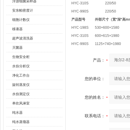
浮游细菌采样器
HYC-310S
220/50
安东帕密度计
HYC-990S
220/50
产品型号
外部尺寸（宽*深*高m
细胞计数仪
HYC-198S
530×600×1580
移液器
HYC-310S
600×615×1980
超声波清洗器
HYC-990S
1125×740×1980
灭菌器
生物安全柜
产品：
水份分析仪
净化工作台
您的单位：
旋转蒸发仪
水份测定仪
您的姓名：
单吹风淋室
纯水器
联系电话：
纯水蒸馏器