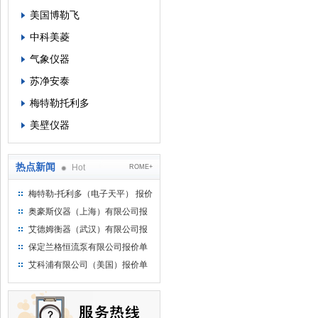
美国博勒飞
中科美菱
气象仪器
苏净安泰
梅特勒托利多
美壁仪器
热点新闻
Hot
ROME+
梅特勒-托利多（电子天平） 报价
单
奥豪斯仪器（上海）有限公司报
价单
艾德姆衡器（武汉）有限公司报
价单
保定兰格恒流泵有限公司报价单
艾科浦有限公司（美国）报价单