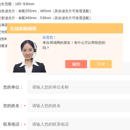
 波长范围：185~930nm
 激发滤光片：标配355nm，485nm（其余滤光片可按需选配）
 发射滤光片：标配460nm，538nm（其余滤光片可按需选配）
 检测器：发光二极管（300~1000nm）
 荧光暗室：0.5ml实时pcr管
欢迎您！
 预热时间：无需预热
来自局域网的朋友！有什么可以帮助您的
 测量速度：3s
吗？
产品：
您的单位：
您的姓名：
联系电话：