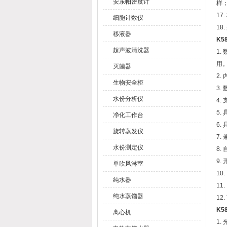
安东帕密度计
样
17
细胞计数仪
18
移液器
K5
超声波清洗器
1.
用
灭菌器
2
生物安全柜
3
水份分析仪
4.
5
净化工作台
6.
旋转蒸发仪
7
水份测定仪
8.
9.
单吹风淋室
10
纯水器
1
纯水蒸馏器
1
K5
离心机
1.