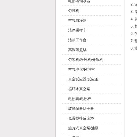
电热蒸馏水器
2.
匀胶机
3.
4.
空气自净器
5.
洁净采样车
6.
洁净工作台
7.
8.
高温蒸煮锅
匀浆机/粉碎机/分散机
空气净化/风淋室
真空反应器/反应釜
循环水真空泵
电热套/电热板
玻璃仪器烘干器
低温搅拌反应浴
旋片式真空泵/油泵