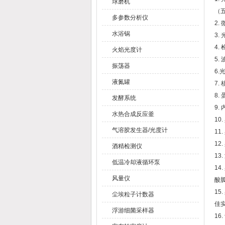
球磨机
（
多参数分析仪
2.
水浴锅
3.
4.
火焰光度计
5.
振荡器
6.
液氮罐
7.
8.
发酵系统
9
水热合成反应釜
1
气溶胶发生器/光度计
1
12
酒精检测仪
13
低温冷却液循环泵
1
风量仪
酸
1
尘埃粒子计数器
佳
浮游细菌采样器
1