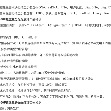
；
. 核酸检测模块必须至少包含dsDNA、ssDNA、RNA、用户设置、oligoDNA、olig
. 蛋白检测必须至少包含有：A280、多肽、蛋白芯片、BCA、Bradford、Lowry、Pierc
800F
超微量分光光度计
产品特点
 数据输出端口：具有2个USB-A接口，1个Type C接口, 1个HDMI，1个以太网
。
. 内置热敏打印机，可一键打印
. 数据存储方法：可直接存储测量结果数据与自定义方法，测量结果自动保存为电子表
 支持多种类型的报告导出。
. 具有自动测量与自动调零功能，降下检测臂即可实现即时检测
 具有多种曲线拟合功能
. 兼容全波长比色皿吸收光检测
 自带10.1寸高清显示屏，内置Linux系统全触控操作
 开机无需预热即开即用， 1～5秒即可完成185nm-930nm波长的数据采集
. 比色皿温控：加热制冷可选，室温-10℃～45±0.5℃
1. 比色皿搅拌：搅拌速度5档可调，搅拌时间可自己配置。
2. 可实现5个阶段的动力学检测，可自定义不同的延迟时间、间隔时间、检测次数。
800F
超微量分光光度计
荧光检测
 光源：闪烁氙灯