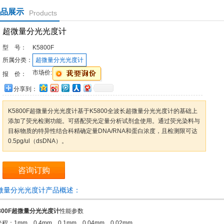
品展示
Products
超微量分光光度计
型 号：
K5800F
所属分类：
超微量分光光度计
市场价:
报 价：
分享到：
K5800F超微量分光光度计基于K5800全波长超微量分光光度计的基础上
添加了荧光检测功能。可搭配荧光定量分析试剂盒使用。通过荧光染料与
目标物质的特异性结合科精确定量DNA/RNA和蛋白浓度，且检测限可达
0.5pg/ul（dsDNA）。
咨询订购
微量分光光度计产品概述：
800F
超微量分光光度计
性能参数
 光程：1mm、0.4mm、0.1mm、0.04mm、0.02mm