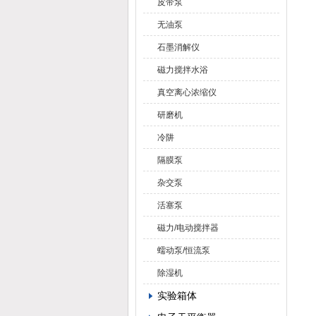
皮带泵
无油泵
石墨消解仪
磁力搅拌水浴
真空离心浓缩仪
研磨机
冷阱
隔膜泵
杂交泵
活塞泵
磁力/电动搅拌器
蠕动泵/恒流泵
除湿机
实验箱体