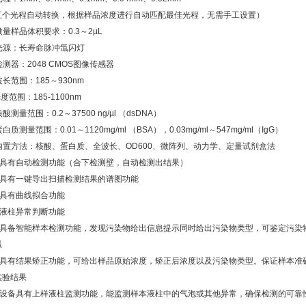
五个光程自动转换，根据样品浓度进行自动匹配最佳光程，无需手工设置）
 微量样品体积要求：0.3～2µL
 光源：长寿命脉冲氙闪灯
 检测器：2048 CMOS图像传感器
 波长范围：185～930nm
光度范围：185-1100nm
 核酸测量范围：0.2～37500 ng/µl （dsDNA）
 蛋白质测量范围：0.01～1120mg/ml （BSA），0.03mg/ml～547mg/ml（IgG）
. 内置方法：核酸、蛋白质、全波长、OD600、微阵列、动力学、定量试剂盒法
0. 具有自动检测功能（合下检测壁，自动检测出结果）
1. 具有一键导出扫描检测结果的谱图功能
. 具有曲线拟合功能
. 液柱异常判断功能
4. 具备智能样本检测功能，发现污染物给出信息提示同时给出污染物类型，可鉴定污
胍
5. 具有结果矫正功能，可给出样品原始浓度，矫正后浓度以及污染物类型。保证样本
实验结果
6. 设备具有上样液柱监测功能，能监测样本液柱中的气泡或其他异常，确保检测的可