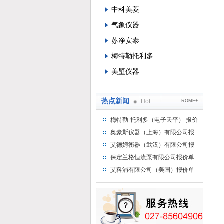
中科美菱
气象仪器
苏净安泰
梅特勒托利多
美壁仪器
热点新闻
Hot
ROME+
梅特勒-托利多（电子天平） 报价
单
奥豪斯仪器（上海）有限公司报
价单
艾德姆衡器（武汉）有限公司报
价单
保定兰格恒流泵有限公司报价单
艾科浦有限公司（美国）报价单