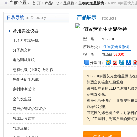
当前位置：
首 页
>
产品中心
>
显微镜
>
生物荧光显微镜
> NIB610倒置荧
产品展示
目录导航
Directory
Products
武汉华科达实验设备有限公司
倒置荧光生物显微镜
常用实验仪器
型 号：
NIB610
电子万能试验机
所属分类：
生物荧光显微镜
分子杂交炉
报 价：
市场价:
52000
电池测试系统
分享到：
总有机碳（TOC）分析仪
NIB610倒置荧光生物显微
光化学衍生系统
加适合实验室细胞观察。
采用长寿命的LED光源和无限
密封性测试仪
宽视野图像。
空气发生器
机身小巧便携并且操作按钮布
取样和处理。
马弗炉管式炉箱式炉
可更换的滤色镜片组，对染料
气体吸收装置
的LED照明，为高质量的荧光
气体流量计
咨询订购