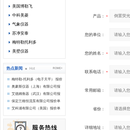
美国博勒飞
中科美菱
产品：
气象仪器
苏净安泰
您的单位：
梅特勒托利多
美壁仪器
您的姓名：
热点新闻
Hot
ROME+
联系电话：
梅特勒-托利多（电子天平） 报价
单
奥豪斯仪器（上海）有限公司报
常用邮箱：
价单
艾德姆衡器（武汉）有限公司报
价单
保定兰格恒流泵有限公司报价单
艾科浦有限公司（美国）报价单
省份：
详细地址：