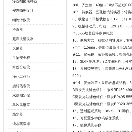
浮游细菌采样器
★6、齐焦差：40倍→10倍不超过0.0
安东帕密度计
★7、转换器：五孔物镜转换器；转换器
8、载物台：平板载物台：170（X）
细胞计数仪
9、机械移动尺，行程：129（X）×8
移液器
Φ35-65培养皿等多种托架；
超声波清洗器
10、调焦方式：粗微动同轴调焦，右手具
7mm下1.5mm，去限位最高可至18.5
灭菌器
★11、聚光镜：长距聚光镜，数值孔径
生物安全柜
12、3D浮雕系统：3D浮雕附件，可
水份分析仪
13、反射荧光照明：高亮度白光3W L
520；
净化工作台
★14、荧光装置：采用转盘式结构，
旋转蒸发仪
B激发光波滤色组件：激发BP450-490
水份测定仪
G激发光波滤色组件：激发BP495-555
U激发光波滤色组件：激发BP320-385
单吹风淋室
15、透射照明系统：3W S-LED照
纯水器
16、可配置多种数码成像系统；
纯水蒸馏器
17、摄像系统参数