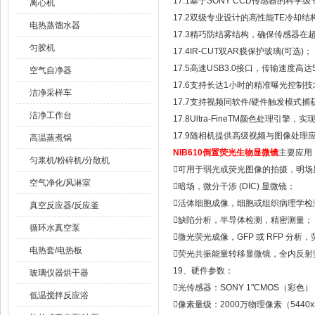
17.1基于SONY CCD传感器的科学级
离心机
17.2双级专业设计的高性能TE冷却
电热蒸馏水器
17.3精巧防结雾结构，确保传感器
匀胶机
17.4IR-CUT双AR膜保护玻璃(可选)；
17.5高速USB3.0接口，传输速度高达5Gb
空气自净器
17.6支持长达1小时的精准曝光控制技
洁净采样车
17.7支持视频同软件/硬件触发模式
洁净工作台
17.8Ultra-FineTM颜色处理引擎
17.9随相机提供高级视频与图像处理
高温蒸煮锅
NIB610
倒置荧光生物显微镜
主要应用
匀浆机/粉碎机/分散机

可用于弱光或荧光图像的拍摄，明场
空气净化/风淋室

暗场，微分干涉 (DIC) 显微镜；

活体细胞成像，细胞或组织病理学检
真空反应器/反应釜

缺陷分析，半导体检测，精密测量；
循环水真空泵

微光荧光成像，GFP 或 RFP 分析，
电热套/电热板

荧光共振能量转移显微镜，全内反射
19、硬件参数：
玻璃仪器烘干器

光传感器：SONY 1"CMOS（彩色）
低温搅拌反应浴

像素量级：2000万物理像素（5440x