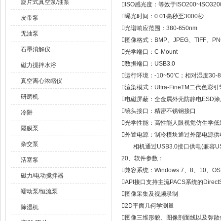
旋片式真空泵/油泵

ISO感光度：等效于ISO200~ISO320

曝光时间：0.01毫秒至3000秒
皮带泵

光谱响应范围：380-650nm
无油泵

图像格式：BMP、JPEG、TIFF、P
石墨消解仪

光学端口：C-Mount

数据端口：USB3.0
磁力搅拌水浴

运行环境：-10~50℃；相对湿度30-8
真空离心浓缩仪

渲染模式：Ultra-FineTM二代色彩引
研磨机

电磁屏蔽：全金属外壳防静电ESD涂

镜头接口：精密不锈钢接口
冷阱

光学性能：高性能人眼视觉仿生学低通
隔膜泵

外置电源：制冷模块通过外部电源供电
杂交泵
相机通过USB3.0接口供电(兼容USB
20、软件参数：
活塞泵

兼容系统：Windows 7、8、10、OS 
磁力/电动搅拌器

API接口支持主流PACS系统的Direct
蠕动泵/恒流泵

图像采集及视频录制

2D平面几何学测量
除湿机

图像三维形貌、图像剖面线以及弥散