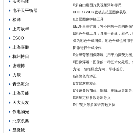
实验箱体

多自由度图片及视频添加标尺
电子天平衡器

HDR / WDR宽动态范围图像获取
松洋

全景图像拼接工具

EDF景深扩展：将不同焦平面的图
上海辰华

彩色合成工具：具用于创建，着色，
ESCO
像为彩色合成图像。彩色合成也可用于
上海嘉鹏
图像进行合成操作

全黑背景图像降噪（用于拍摄荧光图
杭州博日

图像浮雕：图像的一种艺术化处理。
密理博
方法，包括梯度方向，平移差分。
力康

高阶色彩矫正

背景灰度校正
青岛海尔

预设参数加载、编辑、删除及导出导
上海天能

测量定标参数导出导入
天大天发

中/英文等多国语言包支持
仪电物光
北京凯奥
显微镜