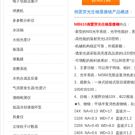
电子皂膜流量计
球磨机
倒置荧光生物显微镜产品概述：
多参数分析仪
NIB610
倒置荧光生物显微镜
特点：
水浴锅
-新型的NIS光学系统，光学性能好，
-高性能的落射荧光LED照明；
火焰光度计
-机械机构稳定可靠，外观新颖；
振荡器
-透射光源采取高亮度高品质的LED
液氮罐
-可增配的相衬效果好，可以和世界*
1、主要功能：可以用于明场、相衬、
发酵系统
2、光学系统：NIS60无限远复消色
水热合成反应釜
3、观察头：一体式铰链式双目观察镜筒，4
气溶胶发生器/光度计
100/0∶0/100；
4、目镜：大视野目镜10X，Ф22视场
酒精检测仪
★5、物镜：平场半复消色差物镜，
低温冷却液循环泵

4X NA=0.13 WD=17 盖玻片—
风量仪

10X NA=0.3 WD=7.4 盖玻片1.2

20X NA=0.45 WD=8.0 盖玻片1.2
尘埃粒子计数器

40X NA=0.6 WD=3.3 盖玻片1.2