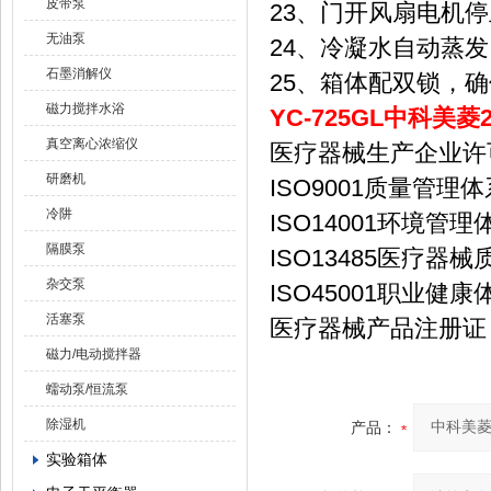
皮带泵
23、门开风扇电机
无油泵
24、冷凝水自动蒸
石墨消解仪
25、箱体配双锁，
磁力搅拌水浴
YC-725GL
中科美菱
真空离心浓缩仪
医疗器械生产企业许
研磨机
ISO9001质量管理
冷阱
ISO14001环境管
隔膜泵
ISO13485医疗器
杂交泵
ISO45001职业健
活塞泵
医疗器械产品注册证
磁力/电动搅拌器
蠕动泵/恒流泵
除湿机
产品：
实验箱体