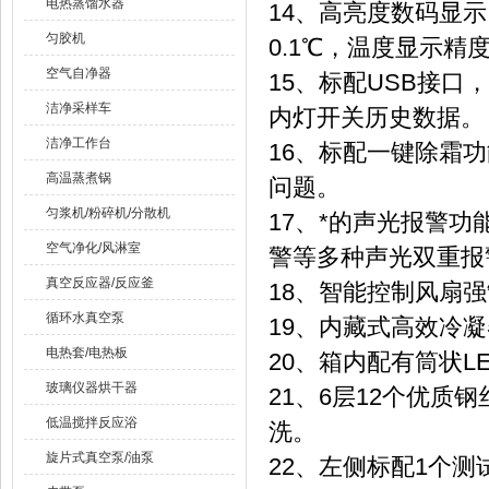
电热蒸馏水器
14、高亮度数码显
匀胶机
0.1℃，温度显示精度
空气自净器
15、标配USB接口
洁净采样车
内灯开关历史数据
洁净工作台
16、标配一键除霜
高温蒸煮锅
问题。
匀浆机/粉碎机/分散机
17、*的声光报警
空气净化/风淋室
警等多种声光双重报
真空反应器/反应釜
18、智能控制风扇
循环水真空泵
19、内藏式高效冷
电热套/电热板
20、箱内配有筒状
玻璃仪器烘干器
21、6层12个优
低温搅拌反应浴
洗。
旋片式真空泵/油泵
22、左侧标配1个