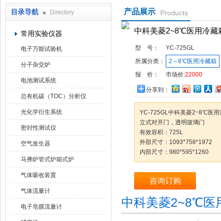
产品展示
目录导航
Directory
Products
武汉华科达实验设备有限公司
中科美菱2~8℃医用冷藏
常用实验仪器
型 号：
YC-725GL
电子万能试验机
所属分类：
2～8℃医用冷藏箱
分子杂交炉
报 价：
市场价:
22000
电池测试系统
分享到：
总有机碳（TOC）分析仪
光化学衍生系统
YC-725GL中科美菱2~8℃医
立式对开门，透明玻璃门
密封性测试仪
有效容积：725L
外部尺寸：1093*758*1972
空气发生器
内部尺寸：980*595*1260
马弗炉管式炉箱式炉
气体吸收装置
咨询订购
气体流量计
中科美菱2~8℃
电子皂膜流量计