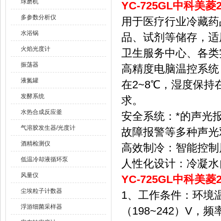
球磨机
YC-725GL
中科美菱
多参数分析仪
用于医疗行业冷藏药
水浴锅
品、试剂等储存，适
火焰光度计
卫生服务中心、各类
振荡器
高精度电脑温控系统
液氮罐
在2~8℃，湿度保持
发酵系统
求。
水热合成反应釜
安全系统：*的声光
气溶胶发生器/光度计
故障报警等多种声光
酒精检测仪
高效制冷：智能控制
低温冷却液循环泵
人性化设计：冷凝水
风量仪
YC-725GL
中科美菱
尘埃粒子计数器
1、工作条件：环境温
浮游细菌采样器
（198~242）V，频