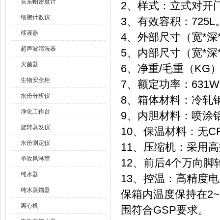
安东帕密度计
2、样式：立式对开
细胞计数仪
3、有效容积：725L
移液器
4、外部尺寸（宽*深*高
超声波清洗器
5、内部尺寸（宽*深*高
灭菌器
6、净重/毛重（KG）：
生物安全柜
7、额定功率：631
水份分析仪
8、箱体材料：冷轧
净化工作台
9、内胆材料：喷涂
旋转蒸发仪
10、保温材料：无C
水份测定仪
11、压缩机：采用
单吹风淋室
12、前后4个万向
纯水器
13、控温：高精度
纯水蒸馏器
保箱内温度保持在2~
离心机
围符合GSP要求。