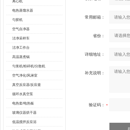
离心机
电热蒸馏水器
常用邮箱：
匀胶机
空气自净器
省份：
洁净采样车
洁净工作台
详细地址：
高温蒸煮锅
匀浆机/粉碎机/分散机
补充说明：
空气净化/风淋室
真空反应器/反应釜
循环水真空泵
电热套/电热板
验证码：
玻璃仪器烘干器
低温搅拌反应浴