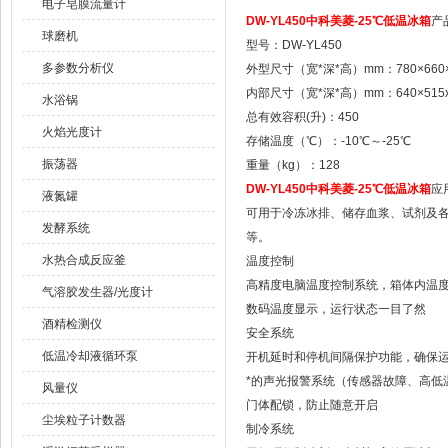
电子皂膜流量计
DW-YL450
中科美菱-25℃低温冰箱
产
球磨机
型号：DW-YL450
多参数分析仪
外型尺寸（宽*深*高）mm：780×660×
内部尺寸（宽*深*高）mm：640×515x
水浴锅
总有效容积(升)：450
火焰光度计
存储温度（℃）：-10℃～-25℃
振荡器
重量（kg）：128
DW-YL450
中科美菱-25℃低温冰箱
应
液氮罐
可用于冷冻冰排、储存血浆、试剂及
发酵系统
等。
水热合成反应釜
温度控制
高精度电脑温度控制系统，箱体内温度-1
气溶胶发生器/光度计
数码温度显示，运行状态一目了然
酒精检测仪
安全系统
低温冷却液循环泵
开机延时和停机间隔保护功能，确保
*的声光报警系统（传感器故障、高低
风量仪
门体配锁，防止随意开启
尘埃粒子计数器
制冷系统