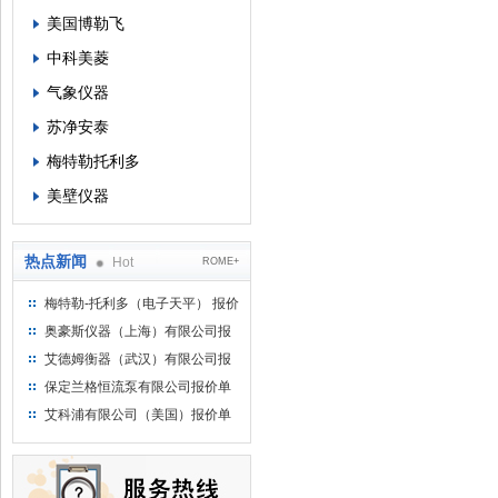
美国博勒飞
中科美菱
气象仪器
苏净安泰
梅特勒托利多
美壁仪器
热点新闻
Hot
ROME+
梅特勒-托利多（电子天平） 报价
单
奥豪斯仪器（上海）有限公司报
价单
艾德姆衡器（武汉）有限公司报
价单
保定兰格恒流泵有限公司报价单
艾科浦有限公司（美国）报价单