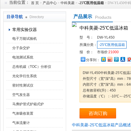
当前位置：
首 页
>
产品中心
>
中科美菱
>
-25℃医用低温箱
> DW-YL450
产品展示
目录导航
Directory
Products
武汉华科达实验设备有限公司
中科美菱-25℃低温冰箱
常用实验仪器
型 号：
DW-YL450
电子万能试验机
所属分类：
-25℃医用低温箱
分子杂交炉
报 价：
市场价:
21000
电池测试系统
分享到：
总有机碳（TOC）分析仪
DW-YL450中科美菱-25℃低
光化学衍生系统
外型尺寸（宽*深*高）mm：780×
内部尺寸（宽*深*高）mm：640×
密封性测试仪
总有效容积(升)：450
空气发生器
存储温度（℃）：-10℃～-25℃
马弗炉管式炉箱式炉
咨询订购
气体吸收装置
气体流量计
中科美菱-25℃低温冰箱产品概