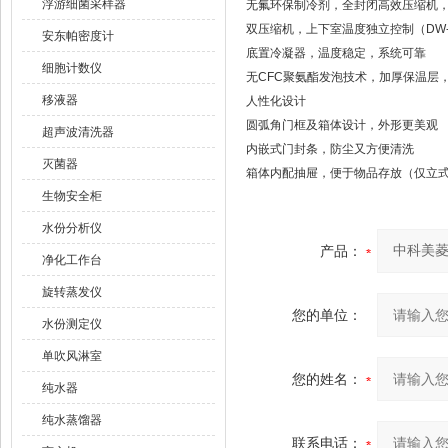
浮游细菌采样器
无氟环保制冷剂，全封闭高效压缩机
双压缩机，上下室温度独立控制（DW-Y
安东帕密度计
底置冷凝器，温度稳定，系统可靠
细胞计数仪
无CFC聚氨酯发泡技术，加厚保温层
移液器
人性化设计
圆弧角门框及箱体设计，外形更美观
超声波清洗器
内嵌式门封条，防尘又方便清洗
灭菌器
箱体内配抽屉，便于物品存放（仅立
生物安全柜
水份分析仪
产品：
净化工作台
旋转蒸发仪
您的单位：
水份测定仪
单吹风淋室
您的姓名：
纯水器
纯水蒸馏器
联系电话：