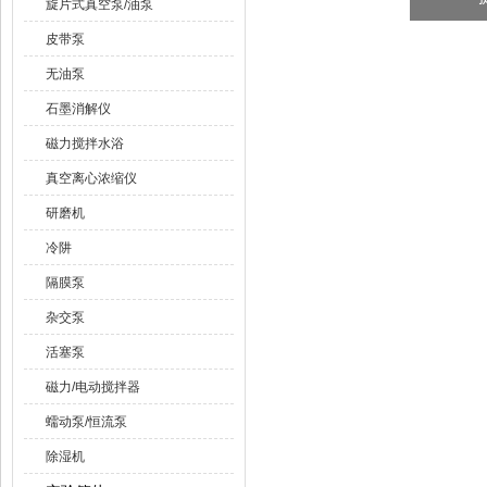
旋片式真空泵/油泵
皮带泵
无油泵
石墨消解仪
磁力搅拌水浴
真空离心浓缩仪
研磨机
冷阱
隔膜泵
杂交泵
活塞泵
磁力/电动搅拌器
蠕动泵/恒流泵
除湿机