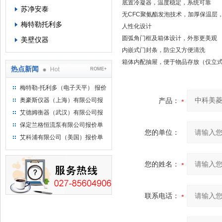
底置冷凝器，温度稳定，系统可靠
苏净安泰
无CFC聚氨酯发泡技术，加厚保温层
梅特勒托利多
人性化设计
圆弧角门框及箱体设计，外形更美观
美壁仪器
内嵌式门封条，防尘又方便清洗
箱体内配抽屉，便于物品存放（仅立
热点新闻
Hot
ROME+
梅特勒-托利多（电子天平） 报价
单
奥豪斯仪器（上海）有限公司报
产品：
价单
艾德姆衡器（武汉）有限公司报
价单
保定兰格恒流泵有限公司报价单
您的单位：
艾科浦有限公司（美国）报价单
您的姓名：
联系电话：