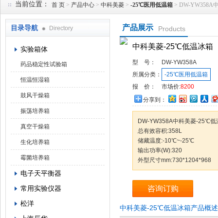
当前位置：
首 页
>
产品中心
>
中科美菱
>
-25℃医用低温箱
> DW-YW358
产品展示
目录导航
Directory
Products
武汉华科达实验设备有限公司
中科美菱-25℃低温冰箱
实验箱体
型 号：
DW-YW358A
药品稳定性试验箱
所属分类：
-25℃医用低温箱
恒温恒湿箱
报 价：
市场价:
8200
鼓风干燥箱
分享到：
振荡培养箱
DW-YW358A中科美菱-25℃
真空干燥箱
总有效容积:358L
储藏温度:-10℃~-25℃
生化培养箱
输出功率(W):320
霉菌培养箱
外型尺寸mm:730*1204*968
电子天平衡器
常用实验仪器
咨询订购
松洋
中科美菱-25℃低温冰箱产品概