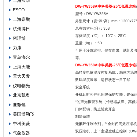
上海辰华
DW-YW358A
中科美菱-25℃低温冰箱
ESCO
型号：DW-YW358A
上海嘉鹏
外型尺寸（宽*深*高）mm：1200x775
杭州博日
总有效容积(升)：358
存储温度（℃）：-10℃～-25℃
密理博
重量（kg）：50
力康
可用于冷冻冰排、储存血浆、试剂及
青岛海尔
等。
DW-YW358A
中科美菱-25℃低温冰箱
上海天能
高精度电脑温度控制系统，箱体内温度-
天大天发
数码温度显示，运行状态一目了然
仪电物光
安全系统
开机延时和停机间隔保护功能，确保
北京凯奥
*的声光报警系统（传感器故障、高
显微镜
门体配锁，防止随意开启
美国博勒飞
制冷系统
中科美菱
无氟环保制冷剂，**全封闭高效压缩
双压缩机，上下室温度独立控制（DW-
气象仪器