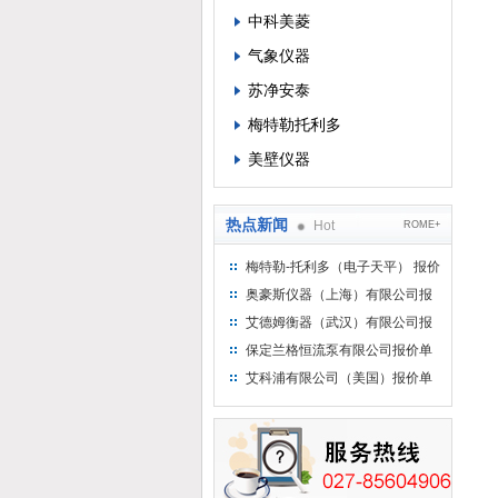
中科美菱
气象仪器
苏净安泰
梅特勒托利多
美壁仪器
热点新闻
Hot
ROME+
梅特勒-托利多（电子天平） 报价
单
奥豪斯仪器（上海）有限公司报
价单
艾德姆衡器（武汉）有限公司报
价单
保定兰格恒流泵有限公司报价单
艾科浦有限公司（美国）报价单