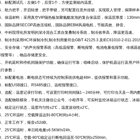
.14、标配测试孔：左侧1个，后背1个，方便监测箱内温度。
.15、助力把手，开启轻便，把手带锁，另可配置任意外挂锁，实现双人管理，保障样
.16、保温材料：采用真空VIP隔热板加聚氨酯发泡的复合保温层，保温层厚度：130m
.18、国际品牌SECOP高效压缩机，国际品牌EBM风扇电机，节能高效、静音。
.19、中科院理化所发明的深冷混合工质自复叠制冷系统，制冷效率高，降温更迅速。
20、制冷剂采用HC环保制冷剂,制冷剂用量符合GB/T 42125.3 及IEC61010-2-011-
.21、安全存储：*的声光报警系统（高低温报警、断电报警、电池电量低报警、传感
障报警等），物品存储更安全。
.21、开机延时和停机间隔保护功能，确保运行可靠；错峰启动，保护机器运行及用户
运行参数；
.22、标配蓄电池，断电状态可持续为控制系统供电超48H，提供报警和显示功能。
23、标配USB接口、RS485接口、远程报警接口。
.23、选配：温度记录打印机，可设置打印时间间隔1～240分钟。可打印当天及一周
.24、选配物联模块，手机关注微信公众号、小程序等，可实时监控冰箱运行状态，冰
25、稳定运行状态，温度均匀性≤2℃，温度波动性≤2℃。
25、25℃环温时，空载降温达到-80℃时间≤4小时。
26、正常工作下，噪音≤52dB。
27、25℃环温时，单日耗电量≤6.5KW.h/24h。
28、25℃环温，空载-80℃稳定运行断电回温至-50℃时间≥250min。