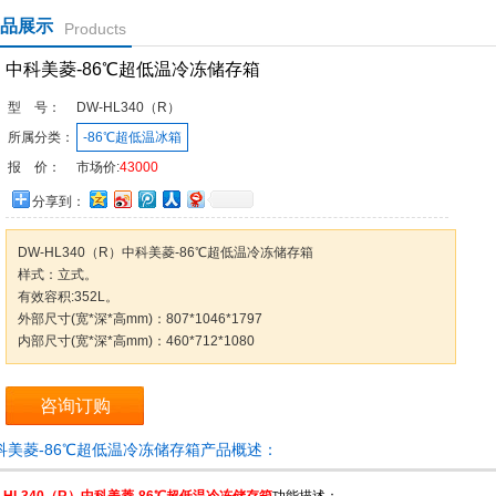
品展示
Products
中科美菱-86℃超低温冷冻储存箱
型 号：
DW-HL340（R）
所属分类：
-86℃超低温冰箱
报 价：
市场价:
43000
分享到：
DW-HL340（R）中科美菱-86℃超低温冷冻储存箱
样式：立式。
有效容积:352L。
外部尺寸(宽*深*高mm)：807*1046*1797
内部尺寸(宽*深*高mm)：460*712*1080
咨询订购
科美菱-86℃超低温冷冻储存箱产品概述：