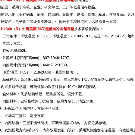
-HL340（R）
中科美菱-86℃超低温冷冻储存箱
功能描述：
用范围：适用于高校、企业、研究单位、工厂等低温储存物品。
能描述示例：保存病毒、病菌、红细胞、白细胞、皮肤、骨骼、精液、生物制品、远洋
科研院所、电子化工等企业实验室、生物医学工程研究所，远洋渔业公司等。
-HL340（R）
中科美菱-86℃超低温冷冻储存箱
技术要求及配置：
1、工作条件：环境温度10~32℃，环境湿度：20~80%RH，电压：198V~242V，频率：
2、样式：立式。
3、有效容积:352L。
4、外部尺寸(宽*深*高mm)：807*1046*1797。
5、内部尺寸(宽*深*高mm)：460*712*1080。
6、净重/毛重（KG）：218/260kg（毛重为预估）。
.7、精确控温：高清晰LED数码温度显示，显示精度0.1℃，配置多路状态指示灯，
，内置多路传感器，可确保箱内温度保持在-40℃~-86℃范围内。
.8、箱体材料：优质结构钢板，经防腐磷化、喷涂工艺。
.9、内胆材料：镀锌板喷涂，抗腐蚀，使用寿命长，清洗方便。
.10、标配四个万向脚轮，方便移动安放。
.11、过滤网可拆卸，清洗方便。
.12、内部结构：三层不锈钢隔板，可调节层架式结构，方便分类存储。
.13、发泡压紧方式内门4个，内外双层发泡门设计，采用聚氨酯发泡保温层，有效阻