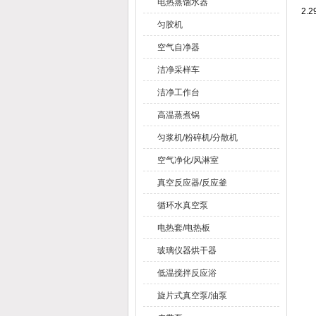
电热蒸馏水器
2.
匀胶机
空气自净器
洁净采样车
洁净工作台
高温蒸煮锅
匀浆机/粉碎机/分散机
空气净化/风淋室
真空反应器/反应釜
循环水真空泵
电热套/电热板
玻璃仪器烘干器
低温搅拌反应浴
旋片式真空泵/油泵