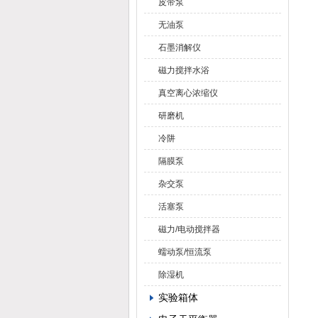
皮带泵
无油泵
石墨消解仪
磁力搅拌水浴
真空离心浓缩仪
研磨机
冷阱
隔膜泵
杂交泵
活塞泵
磁力/电动搅拌器
蠕动泵/恒流泵
除湿机
实验箱体