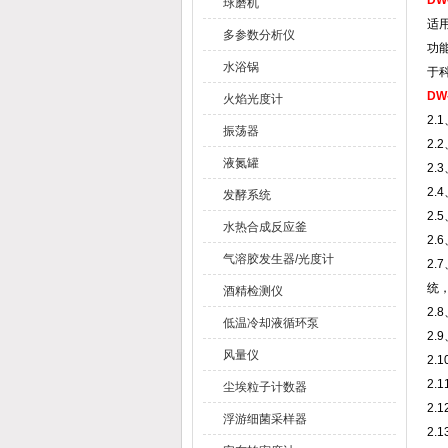
DW
球磨机
适
多参数分析仪
功
水浴锅
于
DW
火焰光度计
2.
振荡器
2.
液氮罐
2.
2.
发酵系统
2.
水热合成反应釜
2.
气溶胶发生器/光度计
2
统
酒精检测仪
2
低温冷却液循环泵
2
风量仪
2
2
尘埃粒子计数器
2
浮游细菌采样器
2