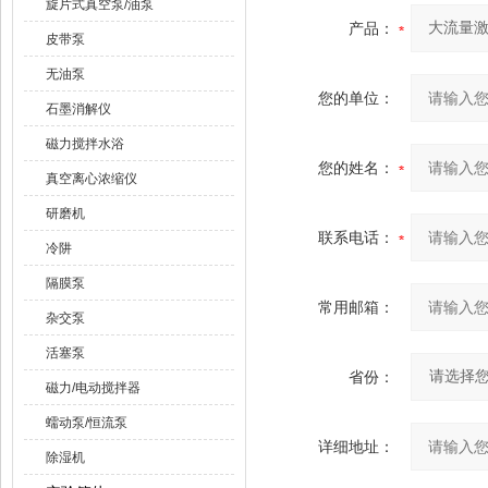
旋片式真空泵/油泵
产品：
皮带泵
无油泵
您的单位：
石墨消解仪
磁力搅拌水浴
您的姓名：
真空离心浓缩仪
研磨机
联系电话：
冷阱
隔膜泵
常用邮箱：
杂交泵
活塞泵
省份：
磁力/电动搅拌器
蠕动泵/恒流泵
详细地址：
除湿机