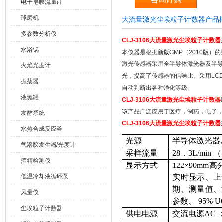
电子皂膜流量计
球磨机
大流量激光尘埃粒子计数器产品
多参数分析仪
CLJ-3106
大流量激光尘埃粒子计数器
水浴锅
本仪器是根据新版GMP（2010版
激光传感器采用全半导体激光器及半
火焰光度计
光，提高了传感器的信噪比。采用LC
振荡器
自动判断出各种净化等级。
液氮罐
CLJ-3106
大流量激光尘埃粒子计数器
该产品广泛应用于医疗，制药，电子
发酵系统
CLJ-3106
大流量激光尘埃粒子计数器
水热合成反应釜
光源
半导体激光器, 
气溶胶发生器/光度计
采样流量
28．3L/min 
酒精检测仪
显示方式
122×90m
低温冷却液循环泵
实时显示、上
期、测量值、
风量仪
参数、 95% 
尘埃粒子计数器
供电电源
交流电源AC ：2