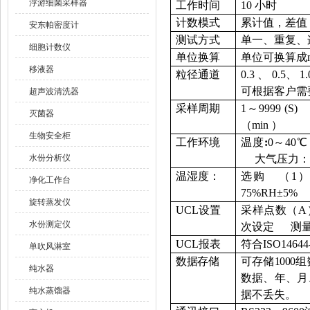
浮游细菌采样器
工作时间
10 小时
计数模式
累计值，差值
安东帕密度计
测试方式
单一、重复、
细胞计数仪
单位换算
单位可换算成
移液器
粒径通道
0.3 、 0.5、
可根据客户需
超声波清洗器
采样周期
1～9999 
灭菌器
（min ）
生物安全柜
工作环境
温度
:
0～40℃
水份分析仪
大气压力：86-
温湿度：
选购 （1）
净化工作台
75%RH±5%
旋转蒸发仪
UCL设置
采样点数（A
水份测定仪
次设定 测量位
UCL报表
符合ISO14644-
单吹风淋室
数据存储
可存储1000
纯水器
数据、年、月
纯水蒸馏器
据不丢失。