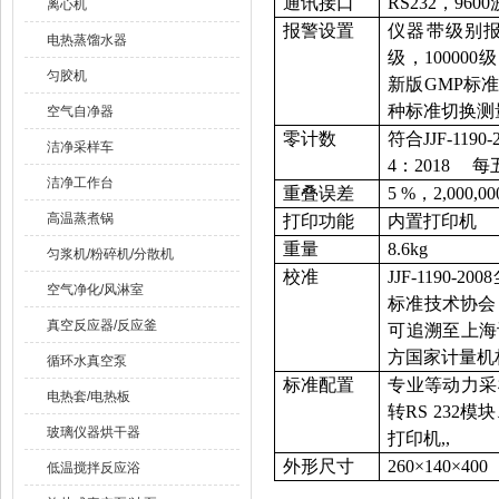
通讯接口
RS232，960
离心机
报警设置
仪器带级别报警
电热蒸馏水器
级，100000
匀胶机
新版GMP标准
种标准切换
空气自净器
零计数
符合JJF-119
洁净采样车
4：2018 
洁净工作台
重叠误差
5 %，2,000
高温蒸煮锅
打印功能
内置打印机
重量
8.6kg
匀浆机/粉碎机/分散机
校准
JJF-119
空气净化/风淋室
标准技术协会
真空反应器/反应釜
可追溯至上海
方国家计量机
循环水真空泵
标准配置
专业等动力采
电热套/电热板
转RS 232
玻璃仪器烘干器
打印机,,
外形尺寸
260×140×400
低温搅拌反应浴