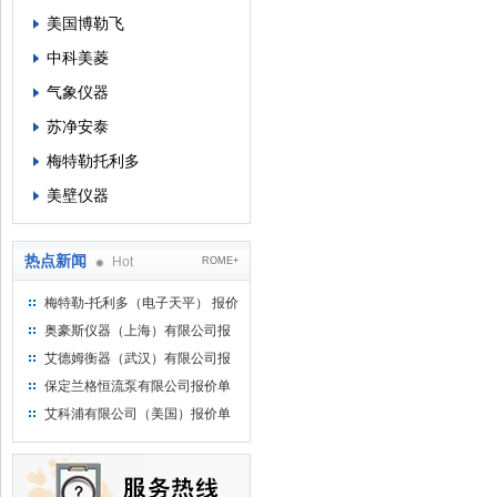
美国博勒飞
中科美菱
气象仪器
苏净安泰
梅特勒托利多
美壁仪器
热点新闻
Hot
ROME+
梅特勒-托利多（电子天平） 报价
单
奥豪斯仪器（上海）有限公司报
价单
艾德姆衡器（武汉）有限公司报
价单
保定兰格恒流泵有限公司报价单
艾科浦有限公司（美国）报价单