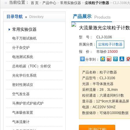
当前位置：
首 页
>
产品中心
>
常用实验仪器
>
尘埃粒子计数器
> CLJ-3
产品展示
目录导航
Directory
Products
武汉华科达实验设备有限公司
大流量激光尘埃粒子计数
常用实验仪器
型 号：
CLJ-3106
电子万能试验机
所属分类：
尘埃粒子计数器
分子杂交炉
报 价：
市场价:
15000
电池测试系统
分享到：
总有机碳（TOC）分析仪
产品名称：粒子计数器
光化学衍生系统
产品型号：CLJ-3106
光源：半导体激光器
密封性测试仪
采样流量：28．3L/min
空气发生器
粒径通道：六通道同时计数
显示器：12*9cm大屏幕液晶屏
马弗炉管式炉箱式炉
电源：AC220V 50HZ
气体吸收装置
数据储存：可储存1000组数据
气体流量计
咨询订购