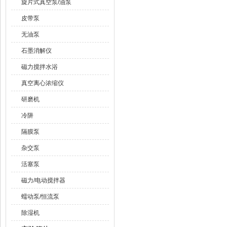
旋片式真空泵/油泵
皮带泵
无油泵
石墨消解仪
磁力搅拌水浴
真空离心浓缩仪
研磨机
冷阱
隔膜泵
杂交泵
活塞泵
磁力/电动搅拌器
蠕动泵/恒流泵
除湿机