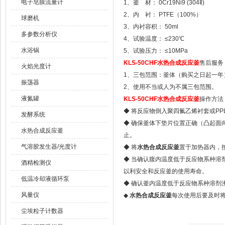
电子皂膜流量计
1、釜 材： 0Cr19Ni9 (304Ⅱ)
2、内 衬： PTFE（100%）
球磨机
3、内衬容积： 50ml
多参数分析仪
4、试验温度： ≤230℃
水浴锅
5、试验压力： ≤10MPa
KLS-50CHF
水热合成反应釜
售后服务
火焰光度计
1、三包范围：釜体（购买之日起一
振荡器
2、使用不当或人为不属三包范围。
液氮罐
KLS-50CHF
水热合成反应釜
操作方法
◆ 将反应物倒入聚四氟乙烯衬套或PP
发酵系统
◆ 确保釜体下垫片位置正确（凸起面
水热合成反应釜
止。
气溶胶发生器/光度计
◆ 将
水热合成反应釜
置于加热器内，
◆ 当确认腹内温度低于反应物系种溶
酒精检测仪
以利安全和反应釜的使用寿命。
低温冷却液循环泵
◆ 确认釜内温度低于反应物系种溶剂
风量仪
◆
水热合成反应釜
每次使用后要及时
尘埃粒子计数器