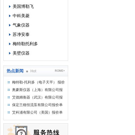
美国博勒飞
中科美菱
气象仪器
苏净安泰
梅特勒托利多
美壁仪器
热点新闻
Hot
ROME+
梅特勒-托利多（电子天平） 报价
单
奥豪斯仪器（上海）有限公司报
价单
艾德姆衡器（武汉）有限公司报
价单
保定兰格恒流泵有限公司报价单
艾科浦有限公司（美国）报价单