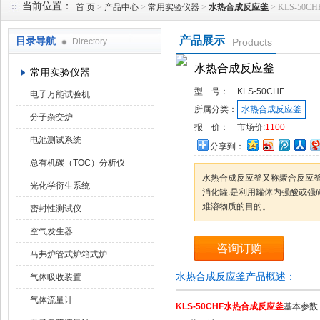
当前位置：
首 页
>
产品中心
>
常用实验仪器
>
水热合成反应釜
> KLS-50
产品展示
目录导航
Directory
Products
武汉华科达实验设备有限公司
水热合成反应釜
常用实验仪器
型 号：
KLS-50CHF
电子万能试验机
所属分类：
水热合成反应釜
分子杂交炉
报 价：
市场价:
1100
电池测试系统
分享到：
总有机碳（TOC）分析仪
水热合成反应釜又称聚合反应
光化学衍生系统
消化罐.是利用罐体内强酸或强
难溶物质的目的。
密封性测试仪
空气发生器
咨询订购
马弗炉管式炉箱式炉
水热合成反应釜产品概述：
气体吸收装置
气体流量计
KLS-50CHF
水热合成反应釜
基本参数