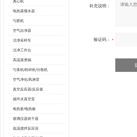
离心机
补充说明：
电热蒸馏水器
匀胶机
空气自净器
验证码：
洁净采样车
洁净工作台
高温蒸煮锅
匀浆机/粉碎机/分散机
空气净化/风淋室
真空反应器/反应釜
循环水真空泵
电热套/电热板
玻璃仪器烘干器
低温搅拌反应浴