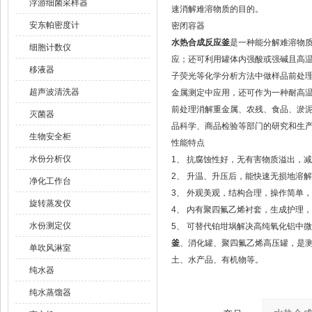
浮游细菌采样器
速消解难溶物质的目的。
安东帕密度计
密闭容器
水热合成反应釜
是一种能分解难溶物
细胞计数仪
应；还可利用罐体内强酸或强碱且高
移液器
子荧光等化学分析方法中做样品前处
超声波清洗器
金属测定中应用，还可作为一种耐高
前处理消解重金属、农残、食品、淤
灭菌器
品科学、商品检验等部门的研究和生
生物安全柜
性能特点
水份分析仪
1、 抗腐蚀性好，无有害物质溢出，
2、 升温、升压后，能快速无损地溶
净化工作台
3、 外观美观，结构合理，操作简单
旋转蒸发仪
4、 内有聚四氟乙烯衬套，生成护理
水份测定仪
5、 可替代铂坩埚解决高纯氧化铝中
釜
、消化罐、聚四氟乙烯高压罐，是
单吹风淋室
土、水产品、有机物等。
纯水器
纯水蒸馏器