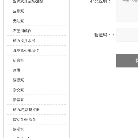
补充说明：
旋片式真空泵/油泵
皮带泵
无油泵
石墨消解仪
验证码：
磁力搅拌水浴
真空离心浓缩仪
研磨机
冷阱
隔膜泵
杂交泵
活塞泵
磁力/电动搅拌器
蠕动泵/恒流泵
除湿机