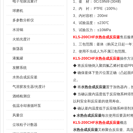
电子皂膜流量计
1、釜 材： 0Cr19Ni9 (304Ⅱ)
2、内 衬： PTFE（100%）
球磨机
3、内衬容积： 200ml
多参数分析仪
4、试验温度： ≤230℃
水浴锅
5、试验压力： ≤10MPa
KLS-200CHF
水热合成反应釜
售后服
火焰光度计
1、三包范围：釜体（购买之日起一
振荡器
2、使用不当或人为不属三包范围。
液氮罐
KLS-200CHF
水热合成反应釜
操作方
◆ 将反应物倒入聚四氟乙烯衬套或PP
发酵系统
◆ 确保釜体下垫片位置正确（凸起面
水热合成反应釜
止。
气溶胶发生器/光度计
◆ 将
水热合成反应釜
置于加热器内，
◆ 当确认腹内温度低于反应物系种溶
酒精检测仪
以利安全和反应釜的使用寿命。
低温冷却液循环泵
◆ 确认釜内温度低于反应物系种溶剂
风量仪
◆
水热合成反应釜
每次使用后要及时
KLS-200CHF
水热合成反应釜
概念
尘埃粒子计数器
水热合成反应釜
又称聚合反应釜、高