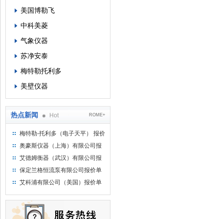
美国博勒飞
中科美菱
气象仪器
苏净安泰
梅特勒托利多
美壁仪器
热点新闻
Hot
ROME+
梅特勒-托利多（电子天平） 报价
单
奥豪斯仪器（上海）有限公司报
价单
艾德姆衡器（武汉）有限公司报
价单
保定兰格恒流泵有限公司报价单
艾科浦有限公司（美国）报价单