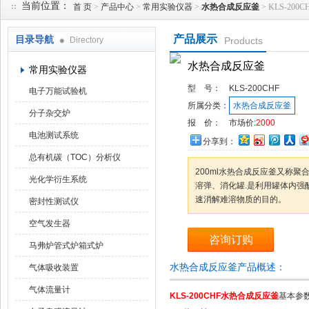
当前位置：
首 页
>
产品中心
>
常用实验仪器
>
水热合成反应釜
> KLS-20
产品展示
目录导航
Directory
Products
武汉华科达实验设备有限公司
水热合成反应釜
常用实验仪器
型 号：
KLS-200CHF
电子万能试验机
所属分类：
水热合成反应釜
分子杂交炉
报 价：
市场价:
2000
电池测试系统
分享到：
总有机碳（TOC）分析仪
200ml水热合成反应釜又称
光化学衍生系统
溶弹、消化罐.是利用罐体内强
速消解难溶物质的目的。
密封性测试仪
空气发生器
咨询订购
马弗炉管式炉箱式炉
水热合成反应釜产品概述：
气体吸收装置
气体流量计
KLS-200CHF
水热合成反应釜
基本参