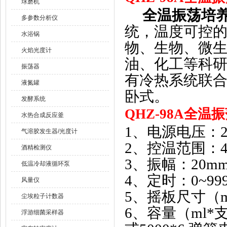
球磨机
全温振荡培
多参数分析仪
统，温度可控
水浴锅
物、生物、微
火焰光度计
油、化工等科
振荡器
有冷热系统联
液氮罐
卧式。
发酵系统
QHZ-98A
全温振
水热合成反应釜
1
、电源电压：
气溶胶发生器/光度计
2
、控温范围：
酒精检测仪
3
、振幅：
20m
低温冷却液循环泵
4
、定时：
0~99
风量仪
5
、摇板尺寸（
尘埃粒子计数器
6
、容量（
ml*
浮游细菌采样器