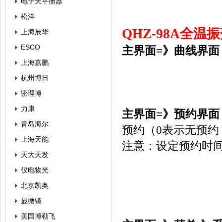
电子天平衡器
松洋
QHZ-98A
全温振
上海辰华
ESCO
主界面
=
》曲线界面
上海嘉鹏
杭州博日
密理博
力康
主界面
=
》预约界面
青岛海尔
预约（
0
表示无预约
上海天能
注意：设定预约时
天大天发
仪电物光
北京凯奥
显微镜
美国博勒飞