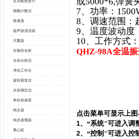
或
5000*6,
弹簧
安东帕密度计
7
、功率：
1500
细胞计数仪
8
、调速范围：
移液器
9
、温度波动度
超声波清洗器
10
、工作方式
灭菌器
QHZ-98A
全温振
生物安全柜
水份分析仪
净化工作台
旋转蒸发仪
水份测定仪
单吹风淋室
纯水器
点击菜单可显示上图
纯水蒸馏器
1
、“系统"可进入
离心机
2
、“控制"可进入