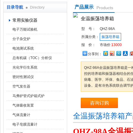
产品展示
目录导航
Directory
Products
武汉华科达实验设备有限公司
全温振荡培养箱
常用实验仪器
型 号：
QHZ-98A
电子万能试验机
所属分类：
振荡培养箱
分子杂交炉
报 价：
市场价:
13000
电池测试系统
分享到：
总有机碳（TOC）分析仪
光化学衍生系统
QHZ-98A全温振荡培养箱
控的培养箱和振荡器相结合的
密封性测试仪
病毒、医学、环保、食品、石
设备。是有冷热系统联合调节
空气发生器
马弗炉管式炉箱式炉
咨询订购
气体吸收装置
全温振荡培养箱产
气体流量计
电子皂膜流量计
QHZ-98A
全温振