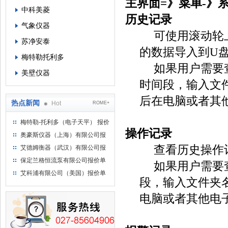
主界面
=
》菜单
-
》
中科美菱
历史记录
气象仪器
可使用滚动轮
苏净安泰
的数据导入到
U
梅特勒托利多
如果用户需要
美壁仪器
时间段，输入文
后在电脑或者其
热点新闻
Hot
ROME+
梅特勒-托利多（电子天平） 报价
操作记录
单
奥豪斯仪器（上海）有限公司报
价单
查看历史操作
艾德姆衡器（武汉）有限公司报
价单
保定兰格恒流泵有限公司报价单
如果用户需要
艾科浦有限公司（美国）报价单
段，输入文件夹
电脑或者其他电