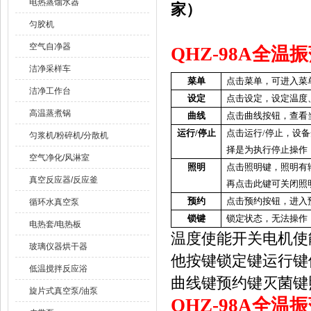
电热蒸馏水器
家）
匀胶机
空气自净器
QHZ-98A
全温振
洁净采样车
菜单
点击菜单，可进入菜
洁净工作台
设定
点击设定，设定温度
高温蒸煮锅
曲线
点击曲线按钮，查看
运行
/
停止
点击运行
/
停止，设备
匀浆机/粉碎机/分散机
择是为执行停止操作
空气净化/风淋室
照明
点击照明键，照明有
真空反应器/反应釜
再点击此键可关闭照
预约
点击预约按钮，进入
循环水真空泵
锁键
锁定状态，无法操作
电热套/电热板
温度使能开关
电机使
玻璃仪器烘干器
他按键
锁定键
运行键
低温搅拌反应浴
曲线键
预约键
灭菌键
旋片式真空泵/油泵
QHZ-98A
全温振