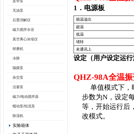
皮带泵
1．
电源板
无油泵
箱温溢出
石墨消解仪
超温
磁力搅拌水浴
低温
真空离心浓缩仪
堵转
研磨机
未通讯上
设定（用户设定运行
冷阱
隔膜泵
QHZ-98A
全温振
杂交泵
单值模式下，
活塞泵
步数为
N
，设定
磁力/电动搅拌器
等，开始运行后
蠕动泵/恒流泵
改模式。
除湿机
实验箱体