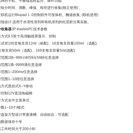
选择的手机、平板端远程监控、操作功能;
按组分时间、滴数、峰值、程控进行收集(独立使用) ;
联机运行Blupad 1 .0控制软件可按体积、阙值收集; (联机使用)
腐蚀设计:适用于水溶性溶剂和有机溶剂的柱层析分离实验。
分收集器
JP-KeebioFC技术参数
示方式
8.5英寸高清触摸屏显示、控制
集试管
100支每支容12ml（标配)、16支每支容量100ml （选配)、
支每支容50ml（选配)、169支每支容量5ml(选配)
时范围
1秒–999小时59分59秒任意选择
滴范围
1滴–9999滴任意选择
峰范围
1–200mv任意选择
控范围
1–10段任意选择
动方式
悬挂式X–Y移动
管控制
12V直流电磁阀
作方式
全中文菜单式
序数
1–10个/模式
管盘架
方型设计带废液槽、自由组合，可选配
电数据保存
十年
续工作时间
大于200小时