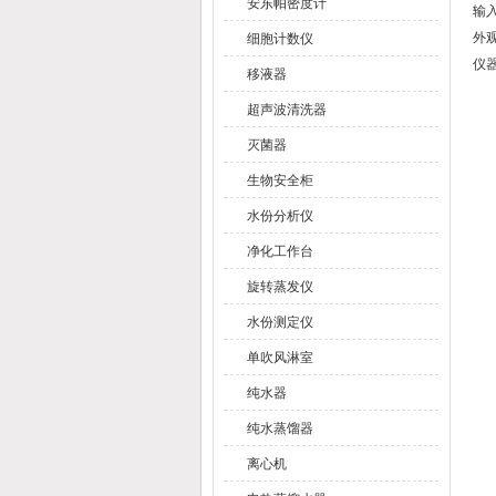
安东帕密度计
输
外观
细胞计数仪
仪
移液器
超声波清洗器
灭菌器
生物安全柜
水份分析仪
净化工作台
旋转蒸发仪
水份测定仪
单吹风淋室
纯水器
纯水蒸馏器
离心机