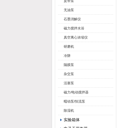
皮带泵
无油泵
石墨消解仪
磁力搅拌水浴
真空离心浓缩仪
研磨机
冷阱
隔膜泵
杂交泵
活塞泵
磁力/电动搅拌器
蠕动泵/恒流泵
除湿机
实验箱体