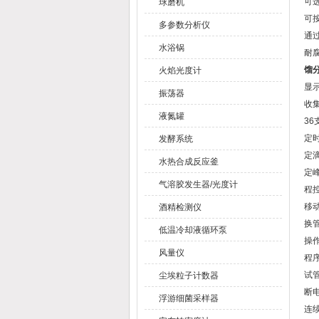
可
球磨机
可
多参数分析仪
通过
水浴锅
耐
馏
火焰光度计
显
振荡器
收
液氮罐
36
定
发酵系统
定
水热合成反应釜
定
气溶胶发生器/光度计
程
移
酒精检测仪
换
低温冷却液循环泵
操
风量仪
程
试
尘埃粒子计数器
断
浮游细菌采样器
连