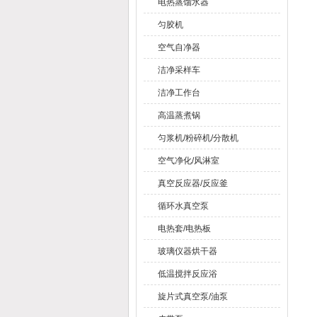
电热蒸馏水器
匀胶机
空气自净器
洁净采样车
洁净工作台
高温蒸煮锅
匀浆机/粉碎机/分散机
空气净化/风淋室
真空反应器/反应釜
循环水真空泵
电热套/电热板
玻璃仪器烘干器
低温搅拌反应浴
旋片式真空泵/油泵