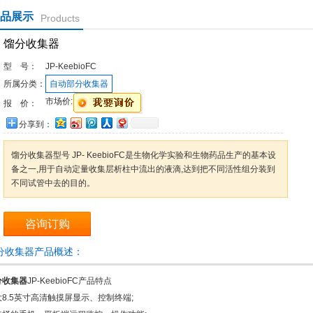
品展示
Products
馏分收集器
型 号：
JP-KeebioFC
所属分类：
自动部分收集器
市场价:
报 价：
分享到：
馏分收集器型号 JP- KeebioFC是生物化学实验和生物药品生产的基本设
备之一,用于自动定量收集层析柱中流出的液滴,达到把不同活性组分装到
不同试管中去的目的。
咨询订购
分收集器产品概述：
分收集器
JP-KeebioFC产品特点
大8.5英寸高清触摸屏显示、控制终端;