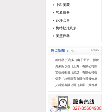
中科美菱
气象仪器
苏净安泰
梅特勒托利多
美壁仪器
热点新闻
Hot
ROME+
梅特勒-托利多（电子天平） 报价
单
奥豪斯仪器（上海）有限公司报
价单
艾德姆衡器（武汉）有限公司报
价单
保定兰格恒流泵有限公司报价单
艾科浦有限公司（美国）报价单