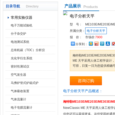
产品展示
目录导航
Directory
Products
武汉华科达实验设备有限公司
电子分析天平
常用实验仪器
型 号：
ME103E/ME203E/M
电子万能试验机
所属分类：
电子分析天平
分子杂交炉
报 价：
市场价:
7900
电池测试系统
分享到：
总有机碳（TOC）分析仪
梅特勒ME103E/ME203E/ME3
光化学衍生系统
ME 天平采用人体工程学设计
可得，日复一日为您提供精确可
密封性测试仪
空气发生器
咨询订购
马弗炉管式炉箱式炉
电子分析天平产品概述：
气体吸收装置
气体流量计
梅特勒ME103E/ME203E/ME303E/ME
电子皂膜流量计
NewClassic ME 天平采用人
但您还可以获得更多。这些坚固的通用