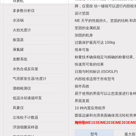
球磨机
脚，仅需按 动一键就可以进行内部校
多参数分析仪
设计坚固
水浴锅
ME 天平的性能持久。坚固的结构 和
坚固的金属机架
火焰光度计
加固的机身
振荡器
过载保护最高可达 100kg
液氮罐
简单可靠
称量技术确保稳定与精确的称量结果
发酵系统
快速而可靠的结果
水热合成反应釜
日期与时间标识 (ISO/GLP)
气溶胶发生器/光度计
内部校准适用于所有型号
操作高效
酒精检测仪
易于使用的界面可以让您直接进行各
低温冷却液循环泵
界面直观
风量仪
10 种内置应用程序
圆弧边缘和光滑表面确保清洁轻松简
尘埃粒子计数器
梅特勒ME103E/ME203E/ME303E/ME
浮游细菌采样器
型号
最大容