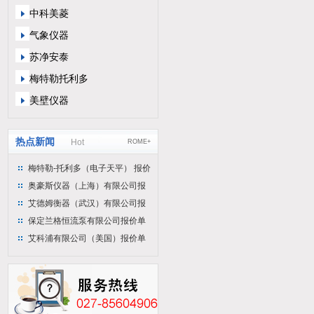
中科美菱
气象仪器
苏净安泰
梅特勒托利多
美壁仪器
热点新闻
Hot
ROME+
梅特勒-托利多（电子天平） 报价
单
奥豪斯仪器（上海）有限公司报
价单
艾德姆衡器（武汉）有限公司报
价单
保定兰格恒流泵有限公司报价单
艾科浦有限公司（美国）报价单