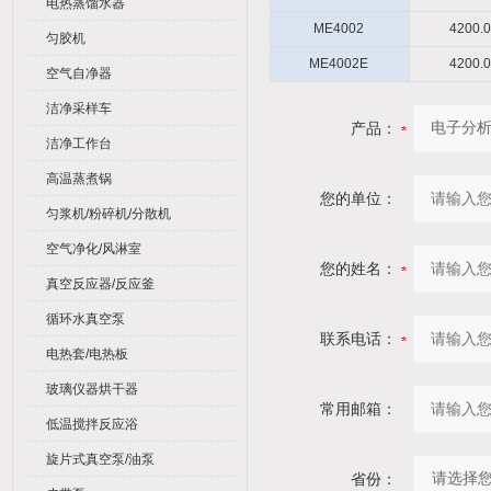
电热蒸馏水器
ME4002
4200.0
匀胶机
ME4002E
4200.0
空气自净器
洁净采样车
产品：
洁净工作台
高温蒸煮锅
您的单位：
匀浆机/粉碎机/分散机
空气净化/风淋室
您的姓名：
真空反应器/反应釜
循环水真空泵
联系电话：
电热套/电热板
玻璃仪器烘干器
常用邮箱：
低温搅拌反应浴
旋片式真空泵/油泵
省份：