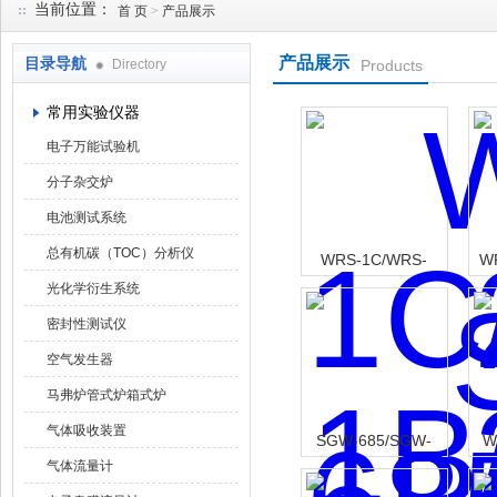
当前位置：
首 页
>
产品展示
产品展示
目录导航
Directory
Products
武汉华科达实验设备有限公司
常用实验仪器
电子万能试验机
分子杂交炉
电池测试系统
总有机碳（TOC）分析仪
WRS-1C/WRS-
W
1B/WRS-2微机熔点
光化学衍生系统
仪
密封性测试仪
空气发生器
马弗炉管式炉箱式炉
气体吸收装置
SGW-685/SGW-
W
气体流量计
682/SGW-681全自
36
动视频熔点仪
动