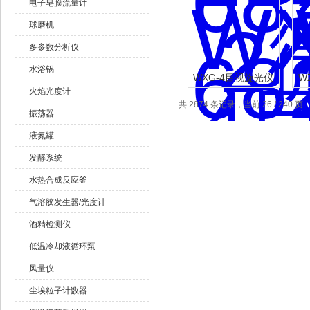
电子皂膜流量计
球磨机
多参数分析仪
水浴锅
WXG-4目视旋光仪
W
火焰光度计
（钠灯）
共 2874 条记录，当前 26 / 240 页
振荡器
液氮罐
发酵系统
水热合成反应釜
气溶胶发生器/光度计
酒精检测仪
低温冷却液循环泵
风量仪
尘埃粒子计数器