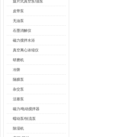
旋片式真空泵/油泵
皮带泵
无油泵
石墨消解仪
磁力搅拌水浴
真空离心浓缩仪
研磨机
冷阱
隔膜泵
杂交泵
活塞泵
磁力/电动搅拌器
蠕动泵/恒流泵
除湿机