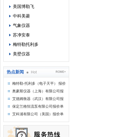
美国博勒飞
中科美菱
气象仪器
苏净安泰
梅特勒托利多
美壁仪器
热点新闻
Hot
ROME+
梅特勒-托利多（电子天平） 报价
单
奥豪斯仪器（上海）有限公司报
价单
艾德姆衡器（武汉）有限公司报
价单
保定兰格恒流泵有限公司报价单
艾科浦有限公司（美国）报价单