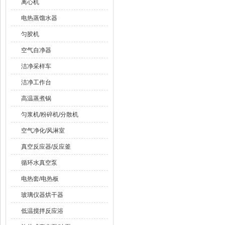
离心机
电热蒸馏水器
匀胶机
空气自净器
洁净采样车
洁净工作台
高温蒸煮锅
匀浆机/粉碎机/分散机
空气净化/风淋室
真空反应器/反应釜
循环水真空泵
电热套/电热板
玻璃仪器烘干器
低温搅拌反应浴