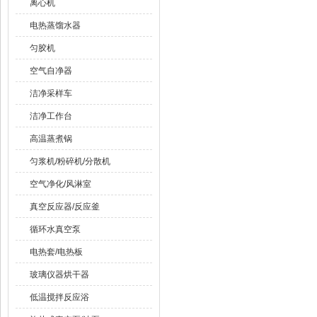
离心机
电热蒸馏水器
匀胶机
空气自净器
洁净采样车
洁净工作台
高温蒸煮锅
匀浆机/粉碎机/分散机
空气净化/风淋室
真空反应器/反应釜
循环水真空泵
电热套/电热板
玻璃仪器烘干器
低温搅拌反应浴