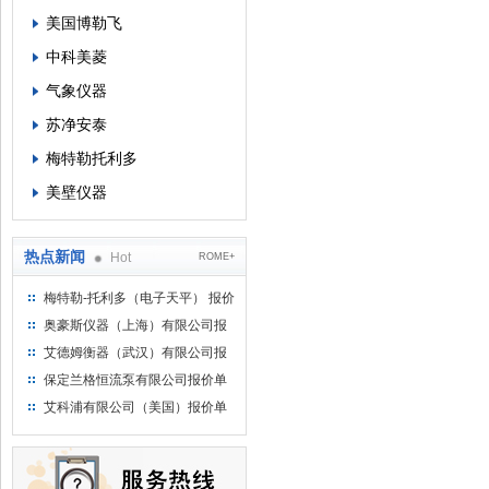
美国博勒飞
中科美菱
气象仪器
苏净安泰
梅特勒托利多
美壁仪器
热点新闻
Hot
ROME+
梅特勒-托利多（电子天平） 报价
单
奥豪斯仪器（上海）有限公司报
价单
艾德姆衡器（武汉）有限公司报
价单
保定兰格恒流泵有限公司报价单
艾科浦有限公司（美国）报价单