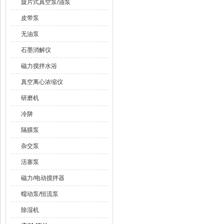
旋片式真空泵/油泵
皮带泵
无油泵
石墨消解仪
磁力搅拌水浴
真空离心浓缩仪
研磨机
冷阱
隔膜泵
杂交泵
活塞泵
磁力/电动搅拌器
蠕动泵/恒流泵
除湿机