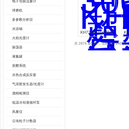
电子皂膜流量计
球磨机
多参数分析仪
水浴锅
KH7200E台式超声
K
火焰光度计
波清洗器
共 2874 条记录，当前 68 / 240 页
振荡器
液氮罐
发酵系统
水热合成反应釜
气溶胶发生器/光度计
酒精检测仪
低温冷却液循环泵
风量仪
尘埃粒子计数器